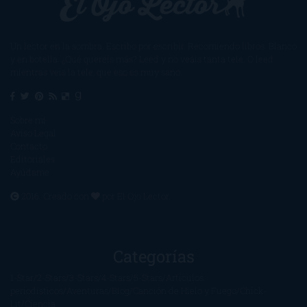
Un lector en la sombra. Escribo por escribir. Recomiendo libros. Blanco
y en botella. ¿Qué queréis más? Leed y no veáis tanta tele. O leed
mientras veis la tele, que eso es muy sano.
Sobre mí
Aviso Legal
Contacto
Editoriales
Ayúdame
2016. Creado con
por
El Ojo Lector
.
Categorías
1-Star
2-Stars
3-Stars
4-Stars
5-Stars
Artículos
periodísticos
Aventuras
Blog
Canción de Hielo y Fuego
Chick-
Lit
Ciencia