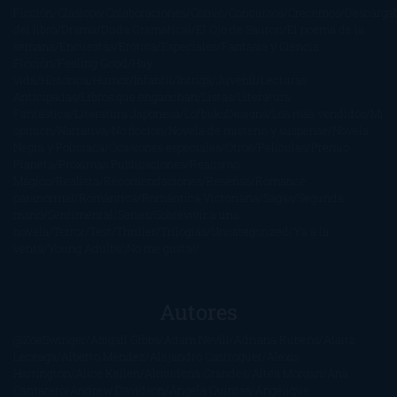
Ficción
Clásicos
Colaboraciones
Comic
Concursos
Crecemos
Descarga
del libro
Drama
Duda Gramatical
El Ojo de Sauron
El poema de la
semana
Encuestas
Erótica
Especiales
Fantasía y Ciencia
Ficción
Feeling Good
Hay
vida
Histórica
Humor
Infantil
Intriga
Juvenil
Lecturas
Anticipadas
Libros que enganchan
Listas
Literatura
Fantástica
Literatura Japonesa
LofbuksDesigns
Los más vendidos
Mi
opinión
Narrativa
No ficción
Novela de misterio y suspense
Novela
Negra y Policiaca
Ocasiones especiales
Otros
Películas
Premio
Planeta
Próximas Publicaciones
Realismo
Mágico
Realista
Recomendaciones
Reseñas
Romance
paranormal
Romántica
Romántica Victoriana
Sagas
Segunda
mano
Sentimental
Series
Sobrevivir a una
novela
Terror
Test
Thriller
Trilogías
Uncategorized
Ya a la
venta
Young Adults
¡No me gusta!
Autores
@ZoeSwinger
Abigail Gibbs
Adam Nevill
Adriana Rubens
Alaitz
Leceaga
Alberto Méndez
Alejandro Castroguer
Alexis
Harrington
Alice Kellen
Almudena Grandes
Altea Morgan
Ana
Cantarero
Andrew Davidson
Ángela Quintas
Angélique