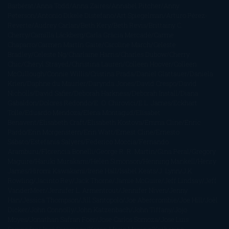
Barbérat
Anna Todd
Anna Zaires
Annabel Pitcher
Anny
Peterson
Antonio Dikele Distefano
Art Spiegelman
Arturo Pérez-
Reverte
Audrey Carlan
Beth Kery
Beth Revis
Brittainy C.
Cherry
Camilla Läckberg
Carla Gràcia Mercadé
Carme
Chaparro
Carmen Martín Gaite
Caroline March
Celeste
Bradley
Celeste Ng
Charlaine Harris
Charles Dubow
Cherry
Chic
Cheryl Strayed
Christina Lauren
Colleen Hoover
Colleen
McCullough
Connie Willis
Cristina Prada
Daniel Glattauer
Daniela
Krien
Daphne du Maurier
Darynda Jones
David Crespo
David
Nicholls
David Safier
Deborah Harkness
Deborah Install
Diana
Gabaldon
Dolores Redondo
E. O. Chirovici
E.L. James
Eckhart
Tolle
Eduardo Mendoza
Elena Montagud
Elísabet
Benavent
Elisabeth Craft
Elisabeth Kostova
Emma Cline
Enric
Pardo
Erin Morgenstern
Erin Watt
Ernest Cline
Ernesto
Sábato
Estefanía Salyers
Federico Moccia
Fernando
Aramburu
Florencia Bonelli
George R. R. Martin
Gina Peral
Gregory
Maguire
Haruki Murakami
Helen Simonson
Henning Mankell
Henry
James
Hiromi Kawakami
Irene Hall
Isabel Keats
J. Lynn
J.K.
Rowling
Jacinto Rey
Jack Thorne
Jamie McGuire
Jeff Lindsay
Jeff
VanderMeer
Jennifer L. Armentrout
Jennifer Niven
Jenny
Han
Jessica Thompson
Jill Santopolo
Joe Abercrombie
Joe Hill
Joël
Dicker
John Connolly
John Katzenbach
John Tiffany
Jojo
Moyes
Jonathan Safran Foer
Jose Carlos Somoza
Jose Luis