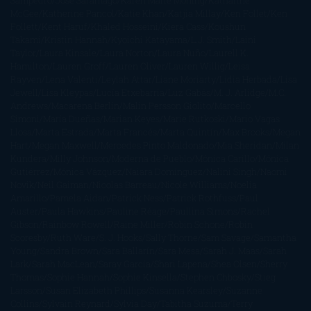
Sampedro
José Saramago
Karen Marie Moning
Katharine
McGee
Katherine Pancol
Katie Khan
Katjia Millay
Ken Follet
Ken
Follett
Kent Haruf
Khaled Hosseini
Kiera Cass
Koushun
Takami
Kristin Hannah
Kyoichi Katayama
L.J. Smith
Laini
Taylor
Laura Kinsale
Laura Norton
Laura Nuño
Laurell K.
Hamilton
Lauren Groff
Lauren Oliver
Lauren Willig
Leisa
Rayven
Lena Valenti
Leylah Attar
Liane Moriarty
Lidia Herbada
Lisa
Jewell
Lisa Kleypas
Lucía Etxebarria
Luz Gabás
M. J. Arlidge
M.C.
Andrews
Macarena Berlín
Malin Persson Giolito
Marcello
Simoni
María Dueñas
Marian Keyes
Marie Rutkoski
Mario Vagas
Llosa
Marta Estrada
Marta Francés
Marta Quintín
Max Brooks
Megan
Hart
Megan Maxwell
Mercedes Pinto Maldonado
Mia Sheridan
Milan
Kundera
Milly Johnson
Moderna de Pueblo
Mónica Carillo
Mónica
Gutiérrez
Mónica Vázquez
Naiara Domínguez
Nalini Singh
Naomi
Novik
Neil Gaiman
Nicolas Barreau
Nicole Williams
Noelia
Amarillo
Pamela Aidan
Patrick Ness
Patrick Rothfuss
Paul
Auster
Paula Hawkins
Pauline Réage
Paullina Simons
Rachel
Gibson
Rainbow Rowell
Raine Miller
Robin Schone
Robin
Scoresby
Ruth Ware
S. J. Hooks
Sally Thorne
Sam Savage
Samantha
Young
Sandra Brown
Sara Ballarín
Sara Mesa
Sarah J. Maas
Sarah
Lark
Sarah MacLean
Saray García
Shari Lapena
Shea Olsen
Sherry
Thomas
Sophie Hannah
Sophie Kinsella
Stephen Chbosky
Stieg
Larsson
Susan Elizabeth Phillips
Susanna Kearsley
Suzanne
Collins
Sylvain Reynard
Sylvia Day
Tabitha Suzuma
Terry