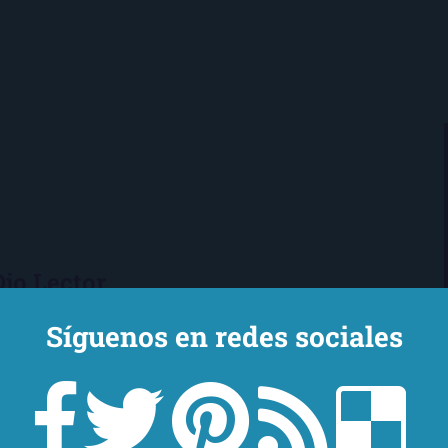
Ojo Lector
encanta leer. Vivo en Sevilla
Síguenos en redes sociales
mi novio y mi chihuahua-pantera
 de Los Beatles, me encantan los
macs, el Real Betis Balompié y las
sde 2008, leo y reseño en la sombra.