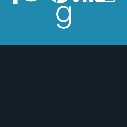
esperes críticas edulcoradas; no las
 o para mejor :)