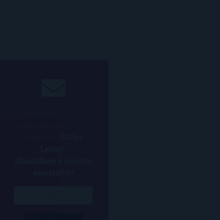
¿Quieres estar al
tanto de todo lo que
ocurre en
El Ojo
Lector
?
¡Suscríbete a nuestra
newsletter!