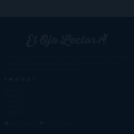
Un lector en la sombra. Escribo por escribir. Recomiendo libros. Blanco
y en botella. ¿Qué queréis más? Leed y no veáis tanta tele. O leed
mientras veis la tele, que eso es muy sano.
Sobre mí
Aviso Legal
Contacto
Editoriales
Ayúdame
2016. Creado con
por
El Ojo Lector
.