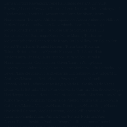
James
Hiromi Kawakami
Irene Hall
Isabel Keats
J. Lynn
J.K.
Rowling
Jacinto Rey
Jack Thorne
Jamie McGuire
Jeff Lindsay
Jeff
VanderMeer
Jennifer L. Armentrout
Jennifer Niven
Jenny
Han
Jessica Thompson
Jill Santopolo
Joe Abercrombie
Joe Hill
Joël
Dicker
John Connolly
John Katzenbach
John Tiffany
Jojo
Moyes
Jonathan Safran Foer
Jose Carlos Somoza
Jose Luis
Sampedro
José Saramago
Karen Marie Moning
Katharine
McGee
Katherine Pancol
Katie Khan
Katjia Millay
Ken Follet
Ken
Follett
Kent Haruf
Khaled Hosseini
Kiera Cass
Koushun
Takami
Kristin Hannah
Kyoichi Katayama
L.J. Smith
Laini
Taylor
Laura Kinsale
Laura Norton
Laura Nuño
Laurell K.
Hamilton
Lauren Groff
Lauren Oliver
Lauren Willig
Leisa
Rayven
Lena Valenti
Leylah Attar
Liane Moriarty
Lidia Herbada
Lisa
Jewell
Lisa Kleypas
Lucía Etxebarria
Luz Gabás
M. J. Arlidge
M.C.
Andrews
Macarena Berlín
Malin Persson Giolito
Marcello
Simoni
María Dueñas
Marian Keyes
Marie Rutkoski
Mario Vagas
Llosa
Marta Estrada
Marta Francés
Marta Quintín
Max Brooks
Megan
Hart
Megan Maxwell
Mercedes Pinto Maldonado
Mia Sheridan
Milan
Kundera
Milly Johnson
Moderna de Pueblo
Mónica Carillo
Mónica
Gutiérrez
Mónica Vázquez
Naiara Domínguez
Nalini Singh
Naomi
Novik
Neil Gaiman
Nicolas Barreau
Nicole Williams
Noelia
Amarillo
Pamela Aidan
Patrick Ness
Patrick Rothfuss
Paul
Auster
Paula Hawkins
Pauline Réage
Paullina Simons
Rachel