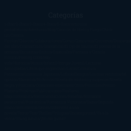
Categorías
1-Star
2-Stars
3-Stars
4-Stars
5-Stars
Artículos
periodísticos
Aventuras
Blog
Canción de Hielo y Fuego
Chick-
Lit
Ciencia
Ficción
Clásicos
Colaboraciones
Comic
Concursos
Crecemos
Descarga
del libro
Drama
Duda Gramatical
El Ojo de Sauron
El poema de la
semana
Encuestas
Erótica
Especiales
Fantasía y Ciencia
Ficción
Feeling Good
Hay
vida
Histórica
Humor
Infantil
Intriga
Juvenil
Lecturas
Anticipadas
Libros que enganchan
Listas
Literatura
Fantástica
Literatura Japonesa
LofbuksDesigns
Los más vendidos
Mi
opinión
Narrativa
No ficción
Novela de misterio y suspense
Novela
Negra y Policiaca
Ocasiones especiales
Otros
Películas
Premio
Planeta
Próximas Publicaciones
Realismo
Mágico
Realista
Recomendaciones
Reseñas
Romance
paranormal
Romántica
Romántica Victoriana
Sagas
Segunda
mano
Sentimental
Series
Sobrevivir a una
novela
Terror
Test
Thriller
Trilogías
Uncategorized
Ya a la
venta
Young Adults
¡No me gusta!