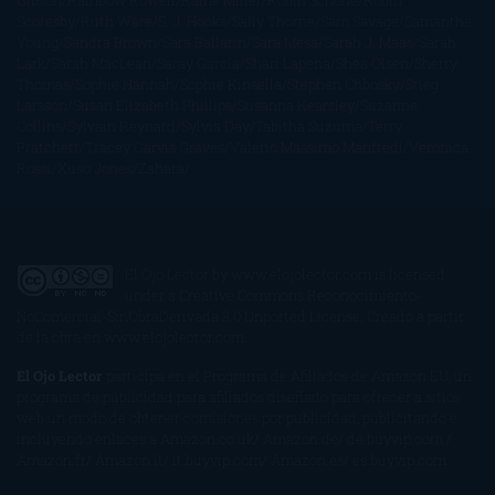
Gibson
Rainbow Rowell
Raine Miller
Robin Schone
Robin
Scoresby
Ruth Ware
S. J. Hooks
Sally Thorne
Sam Savage
Samantha
Young
Sandra Brown
Sara Ballarín
Sara Mesa
Sarah J. Maas
Sarah
Lark
Sarah MacLean
Saray García
Shari Lapena
Shea Olsen
Sherry
Thomas
Sophie Hannah
Sophie Kinsella
Stephen Chbosky
Stieg
Larsson
Susan Elizabeth Phillips
Susanna Kearsley
Suzanne
Collins
Sylvain Reynard
Sylvia Day
Tabitha Suzuma
Terry
Pratchett
Tracey Garvis Graves
Valerio Massimo Manfredi
Veronica
Rossi
Xuso Jones
Zahara
El Ojo Lector
by
www.elojolector.com
is licensed
under a
Creative Commons Reconocimiento-
NoComercial-SinObraDerivada 3.0 Unported License
. Creado a partir
de la obra en
www.elojolector.com
.
El Ojo Lector
participa en el Programa de Afiliados de Amazon EU, un
programa de publicidad para afiliados diseñado para ofrecer a sitios
web un modo de obtener comisiones por publicidad, publicitando e
incluyendo enlaces a Amazon.co.uk/ Amazon.de/ de.buyvip.com /
Amazon.fr/ Amazon.it/ it.buyvip.com/ Amazon.es/ es.buyvip.com.