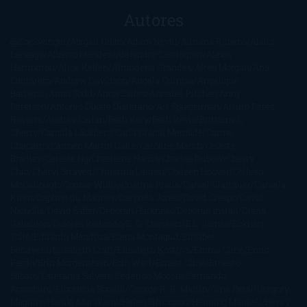
Autores
@ZoeSwinger
Abigail Gibbs
Adam Nevill
Adriana Rubens
Alaitz
Leceaga
Alberto Méndez
Alejandro Castroguer
Alexis
Harrington
Alice Kellen
Almudena Grandes
Altea Morgan
Ana
Cantarero
Andrew Davidson
Ángela Quintas
Angélique
Barbérat
Anna Todd
Anna Zaires
Annabel Pitcher
Anny
Peterson
Antonio Dikele Distefano
Art Spiegelman
Arturo Pérez-
Reverte
Audrey Carlan
Beth Kery
Beth Revis
Brittainy C.
Cherry
Camilla Läckberg
Carla Gràcia Mercadé
Carme
Chaparro
Carmen Martín Gaite
Caroline March
Celeste
Bradley
Celeste Ng
Charlaine Harris
Charles Dubow
Cherry
Chic
Cheryl Strayed
Christina Lauren
Colleen Hoover
Colleen
McCullough
Connie Willis
Cristina Prada
Daniel Glattauer
Daniela
Krien
Daphne du Maurier
Darynda Jones
David Crespo
David
Nicholls
David Safier
Deborah Harkness
Deborah Install
Diana
Gabaldon
Dolores Redondo
E. O. Chirovici
E.L. James
Eckhart
Tolle
Eduardo Mendoza
Elena Montagud
Elísabet
Benavent
Elisabeth Craft
Elisabeth Kostova
Emma Cline
Enric
Pardo
Erin Morgenstern
Erin Watt
Ernest Cline
Ernesto
Sábato
Estefanía Salyers
Federico Moccia
Fernando
Aramburu
Florencia Bonelli
George R. R. Martin
Gina Peral
Gregory
Maguire
Haruki Murakami
Helen Simonson
Henning Mankell
Henry