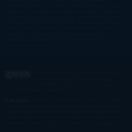
Gibson
Rainbow Rowell
Raine Miller
Robin Schone
Robin
Scoresby
Ruth Ware
S. J. Hooks
Sally Thorne
Sam Savage
Samantha
Young
Sandra Brown
Sara Ballarín
Sara Mesa
Sarah J. Maas
Sarah
Lark
Sarah MacLean
Saray García
Shari Lapena
Shea Olsen
Sherry
Thomas
Sophie Hannah
Sophie Kinsella
Stephen Chbosky
Stieg
Larsson
Susan Elizabeth Phillips
Susanna Kearsley
Suzanne
Collins
Sylvain Reynard
Sylvia Day
Tabitha Suzuma
Terry
Pratchett
Tracey Garvis Graves
Valerio Massimo Manfredi
Veronica
Rossi
Xuso Jones
Zahara
El Ojo Lector
by
www.elojolector.com
is licensed
under a
Creative Commons Reconocimiento-
NoComercial-SinObraDerivada 3.0 Unported License
. Creado a partir
de la obra en
www.elojolector.com
.
El Ojo Lector
participa en el Programa de Afiliados de Amazon EU, un
programa de publicidad para afiliados diseñado para ofrecer a sitios
web un modo de obtener comisiones por publicidad, publicitando e
incluyendo enlaces a Amazon.co.uk/ Amazon.de/ de.buyvip.com /
Amazon.fr/ Amazon.it/ it.buyvip.com/ Amazon.es/ es.buyvip.com.