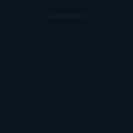
Categorías
1-Star
2-Stars
3-Stars
4-Stars
5-Stars
Artículos
periodísticos
Aventuras
Blog
Canción de Hielo y Fuego
Chick-
Lit
Ciencia
Ficción
Clásicos
Colaboraciones
Comic
Concursos
Crecemos
Descarga
del libro
Drama
Duda Gramatical
El Ojo de Sauron
El poema de la
semana
Encuestas
Erótica
Especiales
Fantasía y Ciencia
Ficción
Feeling Good
Hay
vida
Histórica
Humor
Infantil
Intriga
Juvenil
Lecturas
Anticipadas
Libros que enganchan
Listas
Literatura
Fantástica
Literatura Japonesa
LofbuksDesigns
Los más vendidos
Mi
opinión
Narrativa
No ficción
Novela de misterio y suspense
Novela
Negra y Policiaca
Ocasiones especiales
Otros
Películas
Premio
Planeta
Próximas Publicaciones
Realismo
Mágico
Realista
Recomendaciones
Reseñas
Romance
paranormal
Romántica
Romántica Victoriana
Sagas
Segunda
mano
Sentimental
Series
Sobrevivir a una
novela
Terror
Test
Thriller
Trilogías
Uncategorized
Ya a la
venta
Young Adults
¡No me gusta!