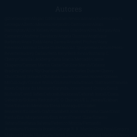
Autores
@ZoeSwinger
Abigail Gibbs
Adam Nevill
Adriana Rubens
Alaitz
Leceaga
Alberto Méndez
Alejandro Castroguer
Alexis
Harrington
Alice Kellen
Almudena Grandes
Altea Morgan
Ana
Cantarero
Andrew Davidson
Ángela Quintas
Angélique
Barbérat
Anna Todd
Anna Zaires
Annabel Pitcher
Anny
Peterson
Antonio Dikele Distefano
Art Spiegelman
Arturo Pérez-
Reverte
Audrey Carlan
Beth Kery
Beth Revis
Brittainy C.
Cherry
Camilla Läckberg
Carla Gràcia Mercadé
Carme
Chaparro
Carmen Martín Gaite
Caroline March
Celeste
Bradley
Celeste Ng
Charlaine Harris
Charles Dubow
Cherry
Chic
Cheryl Strayed
Christina Lauren
Colleen Hoover
Colleen
McCullough
Connie Willis
Cristina Prada
Daniel Glattauer
Daniela
Krien
Daphne du Maurier
Darynda Jones
David Crespo
David
Nicholls
David Safier
Deborah Harkness
Deborah Install
Diana
Gabaldon
Dolores Redondo
E. O. Chirovici
E.L. James
Eckhart
Tolle
Eduardo Mendoza
Elena Montagud
Elísabet
Benavent
Elisabeth Craft
Elisabeth Kostova
Emma Cline
Enric
Pardo
Erin Morgenstern
Erin Watt
Ernest Cline
Ernesto
Sábato
Estefanía Salyers
Federico Moccia
Fernando
Aramburu
Florencia Bonelli
George R. R. Martin
Gina Peral
Gregory
Maguire
Haruki Murakami
Helen Simonson
Henning Mankell
Henry