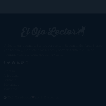
Un lector en la sombra. Escribo por escribir. Recomiendo libros. Blanco
y en botella. ¿Qué queréis más? Leed y no veáis tanta tele. O leed
mientras veis la tele, que eso es muy sano.
Sobre mí
Aviso Legal
Contacto
Editoriales
Ayúdame
2016. Creado con
por
El Ojo Lector
.