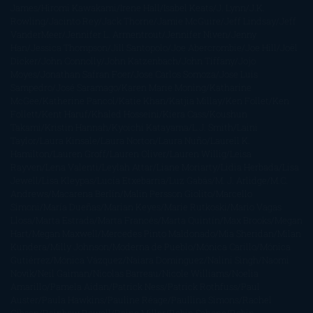
James
Hiromi Kawakami
Irene Hall
Isabel Keats
J. Lynn
J.K.
Rowling
Jacinto Rey
Jack Thorne
Jamie McGuire
Jeff Lindsay
Jeff
VanderMeer
Jennifer L. Armentrout
Jennifer Niven
Jenny
Han
Jessica Thompson
Jill Santopolo
Joe Abercrombie
Joe Hill
Joël
Dicker
John Connolly
John Katzenbach
John Tiffany
Jojo
Moyes
Jonathan Safran Foer
Jose Carlos Somoza
Jose Luis
Sampedro
José Saramago
Karen Marie Moning
Katharine
McGee
Katherine Pancol
Katie Khan
Katjia Millay
Ken Follet
Ken
Follett
Kent Haruf
Khaled Hosseini
Kiera Cass
Koushun
Takami
Kristin Hannah
Kyoichi Katayama
L.J. Smith
Laini
Taylor
Laura Kinsale
Laura Norton
Laura Nuño
Laurell K.
Hamilton
Lauren Groff
Lauren Oliver
Lauren Willig
Leisa
Rayven
Lena Valenti
Leylah Attar
Liane Moriarty
Lidia Herbada
Lisa
Jewell
Lisa Kleypas
Lucía Etxebarria
Luz Gabás
M. J. Arlidge
M.C.
Andrews
Macarena Berlín
Malin Persson Giolito
Marcello
Simoni
María Dueñas
Marian Keyes
Marie Rutkoski
Mario Vagas
Llosa
Marta Estrada
Marta Francés
Marta Quintín
Max Brooks
Megan
Hart
Megan Maxwell
Mercedes Pinto Maldonado
Mia Sheridan
Milan
Kundera
Milly Johnson
Moderna de Pueblo
Mónica Carillo
Mónica
Gutiérrez
Mónica Vázquez
Naiara Domínguez
Nalini Singh
Naomi
Novik
Neil Gaiman
Nicolas Barreau
Nicole Williams
Noelia
Amarillo
Pamela Aidan
Patrick Ness
Patrick Rothfuss
Paul
Auster
Paula Hawkins
Pauline Réage
Paullina Simons
Rachel