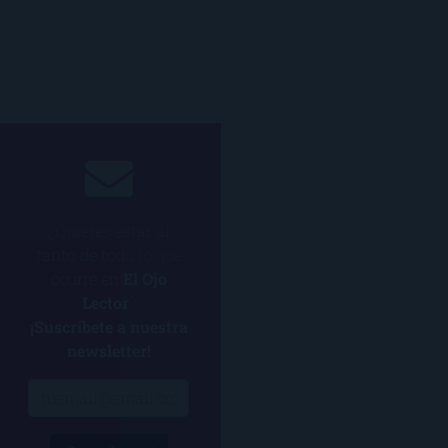
¿Quieres estar al
tanto de todo lo que
ocurre en
El Ojo
Lector
?
¡Suscríbete a nuestra
newsletter!