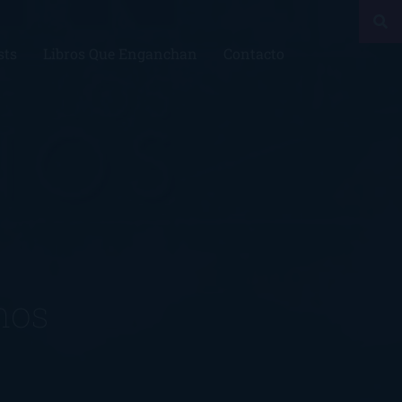
sts
Libros Que Enganchan
Contacto
inos