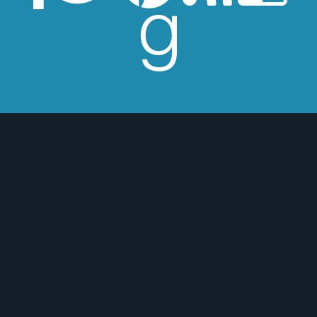
esperes críticas edulcoradas; no las
 o para mejor :)