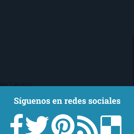
Ojo Lector
encanta leer. Vivo en Sevilla
Síguenos en redes sociales
mi novio y mi chihuahua-pantera
 de Los Beatles, me encantan los
macs, el Real Betis Balompié y las
sde 2008, leo y reseño en la sombra.