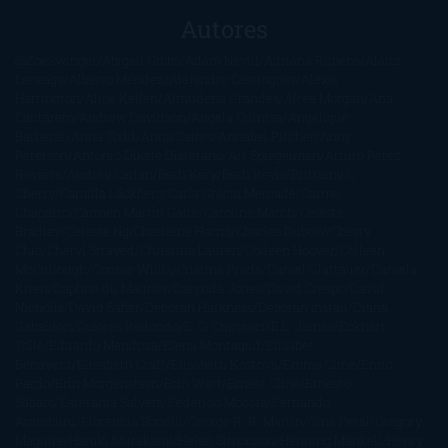
Autores
@ZoeSwinger
Abigail Gibbs
Adam Nevill
Adriana Rubens
Alaitz
Leceaga
Alberto Méndez
Alejandro Castroguer
Alexis
Harrington
Alice Kellen
Almudena Grandes
Altea Morgan
Ana
Cantarero
Andrew Davidson
Ángela Quintas
Angélique
Barbérat
Anna Todd
Anna Zaires
Annabel Pitcher
Anny
Peterson
Antonio Dikele Distefano
Art Spiegelman
Arturo Pérez-
Reverte
Audrey Carlan
Beth Kery
Beth Revis
Brittainy C.
Cherry
Camilla Läckberg
Carla Gràcia Mercadé
Carme
Chaparro
Carmen Martín Gaite
Caroline March
Celeste
Bradley
Celeste Ng
Charlaine Harris
Charles Dubow
Cherry
Chic
Cheryl Strayed
Christina Lauren
Colleen Hoover
Colleen
McCullough
Connie Willis
Cristina Prada
Daniel Glattauer
Daniela
Krien
Daphne du Maurier
Darynda Jones
David Crespo
David
Nicholls
David Safier
Deborah Harkness
Deborah Install
Diana
Gabaldon
Dolores Redondo
E. O. Chirovici
E.L. James
Eckhart
Tolle
Eduardo Mendoza
Elena Montagud
Elísabet
Benavent
Elisabeth Craft
Elisabeth Kostova
Emma Cline
Enric
Pardo
Erin Morgenstern
Erin Watt
Ernest Cline
Ernesto
Sábato
Estefanía Salyers
Federico Moccia
Fernando
Aramburu
Florencia Bonelli
George R. R. Martin
Gina Peral
Gregory
Maguire
Haruki Murakami
Helen Simonson
Henning Mankell
Henry