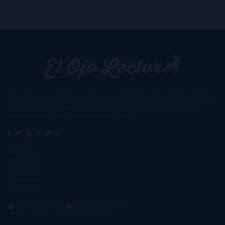
Un lector en la sombra. Escribo por escribir. Recomiendo libros. Blanco
y en botella. ¿Qué queréis más? Leed y no veáis tanta tele. O leed
mientras veis la tele, que eso es muy sano.
Sobre mí
Aviso Legal
Contacto
Editoriales
Ayúdame
2016. Creado con
por
El Ojo Lector
.