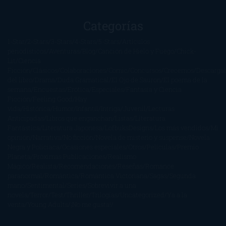
Categorías
1-Star
2-Stars
3-Stars
4-Stars
5-Stars
Artículos
periodísticos
Aventuras
Blog
Canción de Hielo y Fuego
Chick-
Lit
Ciencia
Ficción
Clásicos
Colaboraciones
Comic
Concursos
Crecemos
Descarga
del libro
Drama
Duda Gramatical
El Ojo de Sauron
El poema de la
semana
Encuestas
Erótica
Especiales
Fantasía y Ciencia
Ficción
Feeling Good
Hay
vida
Histórica
Humor
Infantil
Intriga
Juvenil
Lecturas
Anticipadas
Libros que enganchan
Listas
Literatura
Fantástica
Literatura Japonesa
LofbuksDesigns
Los más vendidos
Mi
opinión
Narrativa
No ficción
Novela de misterio y suspense
Novela
Negra y Policiaca
Ocasiones especiales
Otros
Películas
Premio
Planeta
Próximas Publicaciones
Realismo
Mágico
Realista
Recomendaciones
Reseñas
Romance
paranormal
Romántica
Romántica Victoriana
Sagas
Segunda
mano
Sentimental
Series
Sobrevivir a una
novela
Terror
Test
Thriller
Trilogías
Uncategorized
Ya a la
venta
Young Adults
¡No me gusta!