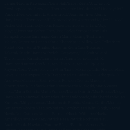
James
Hiromi Kawakami
Irene Hall
Isabel Keats
J. Lynn
J.K.
Rowling
Jacinto Rey
Jack Thorne
Jamie McGuire
Jeff Lindsay
Jeff
VanderMeer
Jennifer L. Armentrout
Jennifer Niven
Jenny
Han
Jessica Thompson
Jill Santopolo
Joe Abercrombie
Joe Hill
Joël
Dicker
John Connolly
John Katzenbach
John Tiffany
Jojo
Moyes
Jonathan Safran Foer
Jose Carlos Somoza
Jose Luis
Sampedro
José Saramago
Karen Marie Moning
Katharine
McGee
Katherine Pancol
Katie Khan
Katjia Millay
Ken Follet
Ken
Follett
Kent Haruf
Khaled Hosseini
Kiera Cass
Koushun
Takami
Kristin Hannah
Kyoichi Katayama
L.J. Smith
Laini
Taylor
Laura Kinsale
Laura Norton
Laura Nuño
Laurell K.
Hamilton
Lauren Groff
Lauren Oliver
Lauren Willig
Leisa
Rayven
Lena Valenti
Leylah Attar
Liane Moriarty
Lidia Herbada
Lisa
Jewell
Lisa Kleypas
Lucía Etxebarria
Luz Gabás
M. J. Arlidge
M.C.
Andrews
Macarena Berlín
Malin Persson Giolito
Marcello
Simoni
María Dueñas
Marian Keyes
Marie Rutkoski
Mario Vagas
Llosa
Marta Estrada
Marta Francés
Marta Quintín
Max Brooks
Megan
Hart
Megan Maxwell
Mercedes Pinto Maldonado
Mia Sheridan
Milan
Kundera
Milly Johnson
Moderna de Pueblo
Mónica Carillo
Mónica
Gutiérrez
Mónica Vázquez
Naiara Domínguez
Nalini Singh
Naomi
Novik
Neil Gaiman
Nicolas Barreau
Nicole Williams
Noelia
Amarillo
Pamela Aidan
Patrick Ness
Patrick Rothfuss
Paul
Auster
Paula Hawkins
Pauline Réage
Paullina Simons
Rachel