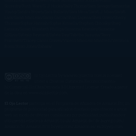
Gibson
Rainbow Rowell
Raine Miller
Robin Schone
Robin
Scoresby
Ruth Ware
S. J. Hooks
Sally Thorne
Sam Savage
Samantha
Young
Sandra Brown
Sara Ballarín
Sara Mesa
Sarah J. Maas
Sarah
Lark
Sarah MacLean
Saray García
Shari Lapena
Shea Olsen
Sherry
Thomas
Sophie Hannah
Sophie Kinsella
Stephen Chbosky
Stieg
Larsson
Susan Elizabeth Phillips
Susanna Kearsley
Suzanne
Collins
Sylvain Reynard
Sylvia Day
Tabitha Suzuma
Terry
Pratchett
Tracey Garvis Graves
Valerio Massimo Manfredi
Veronica
Rossi
Xuso Jones
Zahara
El Ojo Lector
by
www.elojolector.com
is licensed
under a
Creative Commons Reconocimiento-
NoComercial-SinObraDerivada 3.0 Unported License
. Creado a partir
de la obra en
www.elojolector.com
.
El Ojo Lector
participa en el Programa de Afiliados de Amazon EU, un
programa de publicidad para afiliados diseñado para ofrecer a sitios
web un modo de obtener comisiones por publicidad, publicitando e
incluyendo enlaces a Amazon.co.uk/ Amazon.de/ de.buyvip.com /
Amazon.fr/ Amazon.it/ it.buyvip.com/ Amazon.es/ es.buyvip.com.