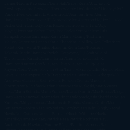
James
Hiromi Kawakami
Irene Hall
Isabel Keats
J. Lynn
J.K.
Rowling
Jacinto Rey
Jack Thorne
Jamie McGuire
Jeff Lindsay
Jeff
VanderMeer
Jennifer L. Armentrout
Jennifer Niven
Jenny
Han
Jessica Thompson
Jill Santopolo
Joe Abercrombie
Joe Hill
Joël
Dicker
John Connolly
John Katzenbach
John Tiffany
Jojo
Moyes
Jonathan Safran Foer
Jose Carlos Somoza
Jose Luis
Sampedro
José Saramago
Karen Marie Moning
Katharine
McGee
Katherine Pancol
Katie Khan
Katjia Millay
Ken Follet
Ken
Follett
Kent Haruf
Khaled Hosseini
Kiera Cass
Koushun
Takami
Kristin Hannah
Kyoichi Katayama
L.J. Smith
Laini
Taylor
Laura Kinsale
Laura Norton
Laura Nuño
Laurell K.
Hamilton
Lauren Groff
Lauren Oliver
Lauren Willig
Leisa
Rayven
Lena Valenti
Leylah Attar
Liane Moriarty
Lidia Herbada
Lisa
Jewell
Lisa Kleypas
Lucía Etxebarria
Luz Gabás
M. J. Arlidge
M.C.
Andrews
Macarena Berlín
Malin Persson Giolito
Marcello
Simoni
María Dueñas
Marian Keyes
Marie Rutkoski
Mario Vagas
Llosa
Marta Estrada
Marta Francés
Marta Quintín
Max Brooks
Megan
Hart
Megan Maxwell
Mercedes Pinto Maldonado
Mia Sheridan
Milan
Kundera
Milly Johnson
Moderna de Pueblo
Mónica Carillo
Mónica
Gutiérrez
Mónica Vázquez
Naiara Domínguez
Nalini Singh
Naomi
Novik
Neil Gaiman
Nicolas Barreau
Nicole Williams
Noelia
Amarillo
Pamela Aidan
Patrick Ness
Patrick Rothfuss
Paul
Auster
Paula Hawkins
Pauline Réage
Paullina Simons
Rachel