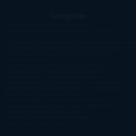
Categorías
1-Star
2-Stars
3-Stars
4-Stars
5-Stars
Artículos
periodísticos
Aventuras
Blog
Canción de Hielo y Fuego
Chick-
Lit
Ciencia
Ficción
Clásicos
Colaboraciones
Comic
Concursos
Crecemos
Descarga
del libro
Drama
Duda Gramatical
El Ojo de Sauron
El poema de la
semana
Encuestas
Erótica
Especiales
Fantasía y Ciencia
Ficción
Feeling Good
Hay
vida
Histórica
Humor
Infantil
Intriga
Juvenil
Lecturas
Anticipadas
Libros que enganchan
Listas
Literatura
Fantástica
Literatura Japonesa
LofbuksDesigns
Los más vendidos
Mi
opinión
Narrativa
No ficción
Novela de misterio y suspense
Novela
Negra y Policiaca
Ocasiones especiales
Otros
Películas
Premio
Planeta
Próximas Publicaciones
Realismo
Mágico
Realista
Recomendaciones
Reseñas
Romance
paranormal
Romántica
Romántica Victoriana
Sagas
Segunda
mano
Sentimental
Series
Sobrevivir a una
novela
Terror
Test
Thriller
Trilogías
Uncategorized
Ya a la
venta
Young Adults
¡No me gusta!