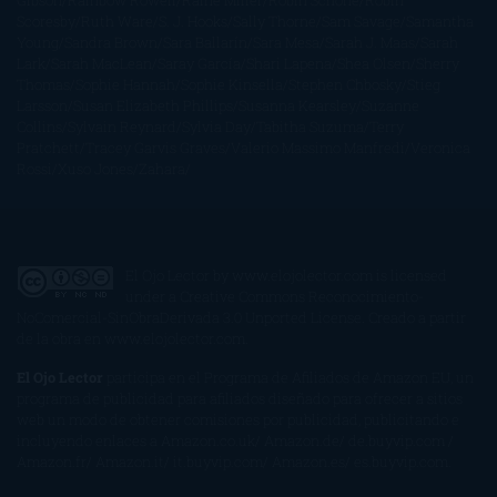
Gibson
Rainbow Rowell
Raine Miller
Robin Schone
Robin
Scoresby
Ruth Ware
S. J. Hooks
Sally Thorne
Sam Savage
Samantha
Young
Sandra Brown
Sara Ballarín
Sara Mesa
Sarah J. Maas
Sarah
Lark
Sarah MacLean
Saray García
Shari Lapena
Shea Olsen
Sherry
Thomas
Sophie Hannah
Sophie Kinsella
Stephen Chbosky
Stieg
Larsson
Susan Elizabeth Phillips
Susanna Kearsley
Suzanne
Collins
Sylvain Reynard
Sylvia Day
Tabitha Suzuma
Terry
Pratchett
Tracey Garvis Graves
Valerio Massimo Manfredi
Veronica
Rossi
Xuso Jones
Zahara
El Ojo Lector
by
www.elojolector.com
is licensed
under a
Creative Commons Reconocimiento-
NoComercial-SinObraDerivada 3.0 Unported License
. Creado a partir
de la obra en
www.elojolector.com
.
El Ojo Lector
participa en el Programa de Afiliados de Amazon EU, un
programa de publicidad para afiliados diseñado para ofrecer a sitios
web un modo de obtener comisiones por publicidad, publicitando e
incluyendo enlaces a Amazon.co.uk/ Amazon.de/ de.buyvip.com /
Amazon.fr/ Amazon.it/ it.buyvip.com/ Amazon.es/ es.buyvip.com.