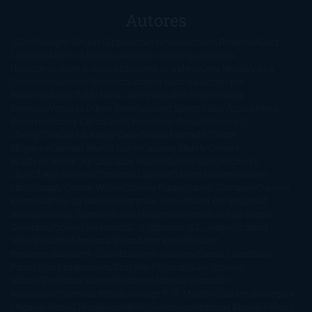
Autores
@ZoeSwinger
Abigail Gibbs
Adam Nevill
Adriana Rubens
Alaitz
Leceaga
Alberto Méndez
Alejandro Castroguer
Alexis
Harrington
Alice Kellen
Almudena Grandes
Altea Morgan
Ana
Cantarero
Andrew Davidson
Ángela Quintas
Angélique
Barbérat
Anna Todd
Anna Zaires
Annabel Pitcher
Anny
Peterson
Antonio Dikele Distefano
Art Spiegelman
Arturo Pérez-
Reverte
Audrey Carlan
Beth Kery
Beth Revis
Brittainy C.
Cherry
Camilla Läckberg
Carla Gràcia Mercadé
Carme
Chaparro
Carmen Martín Gaite
Caroline March
Celeste
Bradley
Celeste Ng
Charlaine Harris
Charles Dubow
Cherry
Chic
Cheryl Strayed
Christina Lauren
Colleen Hoover
Colleen
McCullough
Connie Willis
Cristina Prada
Daniel Glattauer
Daniela
Krien
Daphne du Maurier
Darynda Jones
David Crespo
David
Nicholls
David Safier
Deborah Harkness
Deborah Install
Diana
Gabaldon
Dolores Redondo
E. O. Chirovici
E.L. James
Eckhart
Tolle
Eduardo Mendoza
Elena Montagud
Elísabet
Benavent
Elisabeth Craft
Elisabeth Kostova
Emma Cline
Enric
Pardo
Erin Morgenstern
Erin Watt
Ernest Cline
Ernesto
Sábato
Estefanía Salyers
Federico Moccia
Fernando
Aramburu
Florencia Bonelli
George R. R. Martin
Gina Peral
Gregory
Maguire
Haruki Murakami
Helen Simonson
Henning Mankell
Henry