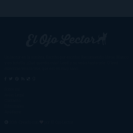
Un lector en la sombra. Escribo por escribir. Recomiendo libros. Blanco
y en botella. ¿Qué queréis más? Leed y no veáis tanta tele. O leed
mientras veis la tele, que eso es muy sano.
Sobre mí
Aviso Legal
Contacto
Editoriales
Ayúdame
2016. Creado con
por
El Ojo Lector
.