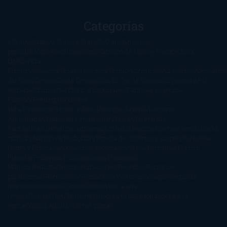
Categorías
1-Star
2-Stars
3-Stars
4-Stars
5-Stars
Artículos
periodísticos
Aventuras
Blog
Canción de Hielo y Fuego
Chick-
Lit
Ciencia
Ficción
Clásicos
Colaboraciones
Comic
Concursos
Crecemos
Descarga
del libro
Drama
Duda Gramatical
El Ojo de Sauron
El poema de la
semana
Encuestas
Erótica
Especiales
Fantasía y Ciencia
Ficción
Feeling Good
Hay
vida
Histórica
Humor
Infantil
Intriga
Juvenil
Lecturas
Anticipadas
Libros que enganchan
Listas
Literatura
Fantástica
Literatura Japonesa
LofbuksDesigns
Los más vendidos
Mi
opinión
Narrativa
No ficción
Novela de misterio y suspense
Novela
Negra y Policiaca
Ocasiones especiales
Otros
Películas
Premio
Planeta
Próximas Publicaciones
Realismo
Mágico
Realista
Recomendaciones
Reseñas
Romance
paranormal
Romántica
Romántica Victoriana
Sagas
Segunda
mano
Sentimental
Series
Sobrevivir a una
novela
Terror
Test
Thriller
Trilogías
Uncategorized
Ya a la
venta
Young Adults
¡No me gusta!