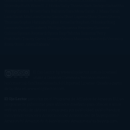
Gibson
Rainbow Rowell
Raine Miller
Robin Schone
Robin
Scoresby
Ruth Ware
S. J. Hooks
Sally Thorne
Sam Savage
Samantha
Young
Sandra Brown
Sara Ballarín
Sara Mesa
Sarah J. Maas
Sarah
Lark
Sarah MacLean
Saray García
Shari Lapena
Shea Olsen
Sherry
Thomas
Sophie Hannah
Sophie Kinsella
Stephen Chbosky
Stieg
Larsson
Susan Elizabeth Phillips
Susanna Kearsley
Suzanne
Collins
Sylvain Reynard
Sylvia Day
Tabitha Suzuma
Terry
Pratchett
Tracey Garvis Graves
Valerio Massimo Manfredi
Veronica
Rossi
Xuso Jones
Zahara
El Ojo Lector
by
www.elojolector.com
is licensed
under a
Creative Commons Reconocimiento-
NoComercial-SinObraDerivada 3.0 Unported License
. Creado a partir
de la obra en
www.elojolector.com
.
El Ojo Lector
participa en el Programa de Afiliados de Amazon EU, un
programa de publicidad para afiliados diseñado para ofrecer a sitios
web un modo de obtener comisiones por publicidad, publicitando e
incluyendo enlaces a Amazon.co.uk/ Amazon.de/ de.buyvip.com /
Amazon.fr/ Amazon.it/ it.buyvip.com/ Amazon.es/ es.buyvip.com.