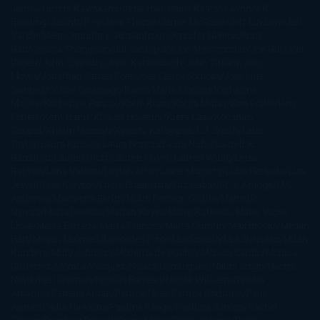
James
Hiromi Kawakami
Irene Hall
Isabel Keats
J. Lynn
J.K.
Rowling
Jacinto Rey
Jack Thorne
Jamie McGuire
Jeff Lindsay
Jeff
VanderMeer
Jennifer L. Armentrout
Jennifer Niven
Jenny
Han
Jessica Thompson
Jill Santopolo
Joe Abercrombie
Joe Hill
Joël
Dicker
John Connolly
John Katzenbach
John Tiffany
Jojo
Moyes
Jonathan Safran Foer
Jose Carlos Somoza
Jose Luis
Sampedro
José Saramago
Karen Marie Moning
Katharine
McGee
Katherine Pancol
Katie Khan
Katjia Millay
Ken Follet
Ken
Follett
Kent Haruf
Khaled Hosseini
Kiera Cass
Koushun
Takami
Kristin Hannah
Kyoichi Katayama
L.J. Smith
Laini
Taylor
Laura Kinsale
Laura Norton
Laura Nuño
Laurell K.
Hamilton
Lauren Groff
Lauren Oliver
Lauren Willig
Leisa
Rayven
Lena Valenti
Leylah Attar
Liane Moriarty
Lidia Herbada
Lisa
Jewell
Lisa Kleypas
Lucía Etxebarria
Luz Gabás
M. J. Arlidge
M.C.
Andrews
Macarena Berlín
Malin Persson Giolito
Marcello
Simoni
María Dueñas
Marian Keyes
Marie Rutkoski
Mario Vagas
Llosa
Marta Estrada
Marta Francés
Marta Quintín
Max Brooks
Megan
Hart
Megan Maxwell
Mercedes Pinto Maldonado
Mia Sheridan
Milan
Kundera
Milly Johnson
Moderna de Pueblo
Mónica Carillo
Mónica
Gutiérrez
Mónica Vázquez
Naiara Domínguez
Nalini Singh
Naomi
Novik
Neil Gaiman
Nicolas Barreau
Nicole Williams
Noelia
Amarillo
Pamela Aidan
Patrick Ness
Patrick Rothfuss
Paul
Auster
Paula Hawkins
Pauline Réage
Paullina Simons
Rachel