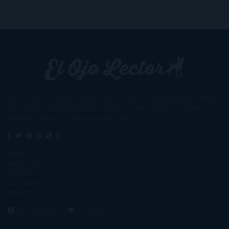
Un lector en la sombra. Escribo por escribir. Recomiendo libros. Blanco
y en botella. ¿Qué queréis más? Leed y no veáis tanta tele. O leed
mientras veis la tele, que eso es muy sano.
Sobre mí
Aviso Legal
Contacto
Editoriales
Ayúdame
2016. Creado con
por
El Ojo Lector
.