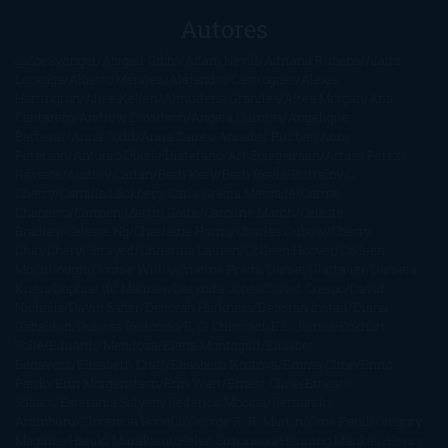
Autores
@ZoeSwinger
Abigail Gibbs
Adam Nevill
Adriana Rubens
Alaitz
Leceaga
Alberto Méndez
Alejandro Castroguer
Alexis
Harrington
Alice Kellen
Almudena Grandes
Altea Morgan
Ana
Cantarero
Andrew Davidson
Ángela Quintas
Angélique
Barbérat
Anna Todd
Anna Zaires
Annabel Pitcher
Anny
Peterson
Antonio Dikele Distefano
Art Spiegelman
Arturo Pérez-
Reverte
Audrey Carlan
Beth Kery
Beth Revis
Brittainy C.
Cherry
Camilla Läckberg
Carla Gràcia Mercadé
Carme
Chaparro
Carmen Martín Gaite
Caroline March
Celeste
Bradley
Celeste Ng
Charlaine Harris
Charles Dubow
Cherry
Chic
Cheryl Strayed
Christina Lauren
Colleen Hoover
Colleen
McCullough
Connie Willis
Cristina Prada
Daniel Glattauer
Daniela
Krien
Daphne du Maurier
Darynda Jones
David Crespo
David
Nicholls
David Safier
Deborah Harkness
Deborah Install
Diana
Gabaldon
Dolores Redondo
E. O. Chirovici
E.L. James
Eckhart
Tolle
Eduardo Mendoza
Elena Montagud
Elísabet
Benavent
Elisabeth Craft
Elisabeth Kostova
Emma Cline
Enric
Pardo
Erin Morgenstern
Erin Watt
Ernest Cline
Ernesto
Sábato
Estefanía Salyers
Federico Moccia
Fernando
Aramburu
Florencia Bonelli
George R. R. Martin
Gina Peral
Gregory
Maguire
Haruki Murakami
Helen Simonson
Henning Mankell
Henry