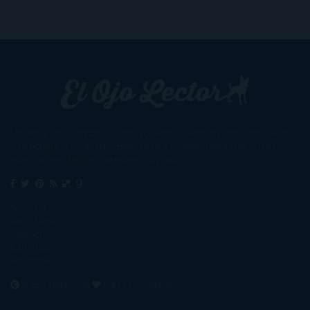
Un lector en la sombra. Escribo por escribir. Recomiendo libros. Blanco
y en botella. ¿Qué queréis más? Leed y no veáis tanta tele. O leed
mientras veis la tele, que eso es muy sano.
Sobre mí
Aviso Legal
Contacto
Editoriales
Ayúdame
2016. Creado con
por
El Ojo Lector
.