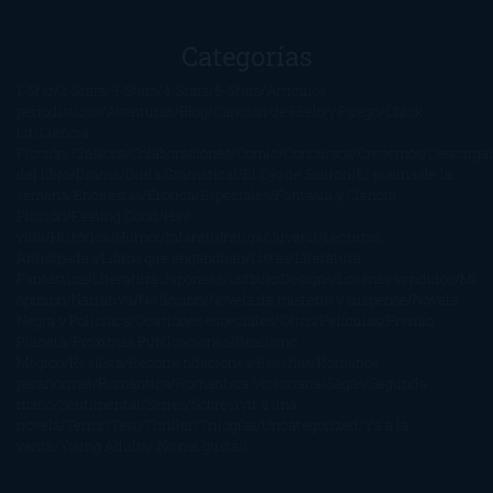
Categorías
1-Star
2-Stars
3-Stars
4-Stars
5-Stars
Artículos
periodísticos
Aventuras
Blog
Canción de Hielo y Fuego
Chick-
Lit
Ciencia
Ficción
Clásicos
Colaboraciones
Comic
Concursos
Crecemos
Descarga
del libro
Drama
Duda Gramatical
El Ojo de Sauron
El poema de la
semana
Encuestas
Erótica
Especiales
Fantasía y Ciencia
Ficción
Feeling Good
Hay
vida
Histórica
Humor
Infantil
Intriga
Juvenil
Lecturas
Anticipadas
Libros que enganchan
Listas
Literatura
Fantástica
Literatura Japonesa
LofbuksDesigns
Los más vendidos
Mi
opinión
Narrativa
No ficción
Novela de misterio y suspense
Novela
Negra y Policiaca
Ocasiones especiales
Otros
Películas
Premio
Planeta
Próximas Publicaciones
Realismo
Mágico
Realista
Recomendaciones
Reseñas
Romance
paranormal
Romántica
Romántica Victoriana
Sagas
Segunda
mano
Sentimental
Series
Sobrevivir a una
novela
Terror
Test
Thriller
Trilogías
Uncategorized
Ya a la
venta
Young Adults
¡No me gusta!