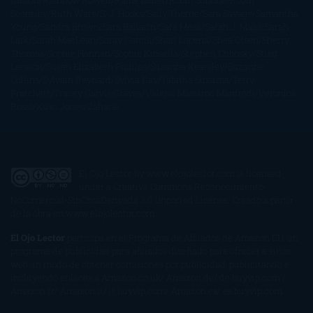
Gibson
Rainbow Rowell
Raine Miller
Robin Schone
Robin
Scoresby
Ruth Ware
S. J. Hooks
Sally Thorne
Sam Savage
Samantha
Young
Sandra Brown
Sara Ballarín
Sara Mesa
Sarah J. Maas
Sarah
Lark
Sarah MacLean
Saray García
Shari Lapena
Shea Olsen
Sherry
Thomas
Sophie Hannah
Sophie Kinsella
Stephen Chbosky
Stieg
Larsson
Susan Elizabeth Phillips
Susanna Kearsley
Suzanne
Collins
Sylvain Reynard
Sylvia Day
Tabitha Suzuma
Terry
Pratchett
Tracey Garvis Graves
Valerio Massimo Manfredi
Veronica
Rossi
Xuso Jones
Zahara
El Ojo Lector
by
www.elojolector.com
is licensed
under a
Creative Commons Reconocimiento-
NoComercial-SinObraDerivada 3.0 Unported License
. Creado a partir
de la obra en
www.elojolector.com
.
El Ojo Lector
participa en el Programa de Afiliados de Amazon EU, un
programa de publicidad para afiliados diseñado para ofrecer a sitios
web un modo de obtener comisiones por publicidad, publicitando e
incluyendo enlaces a Amazon.co.uk/ Amazon.de/ de.buyvip.com /
Amazon.fr/ Amazon.it/ it.buyvip.com/ Amazon.es/ es.buyvip.com.