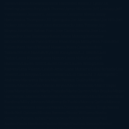
James
Hiromi Kawakami
Irene Hall
Isabel Keats
J. Lynn
J.K.
Rowling
Jacinto Rey
Jack Thorne
Jamie McGuire
Jeff Lindsay
Jeff
VanderMeer
Jennifer L. Armentrout
Jennifer Niven
Jenny
Han
Jessica Thompson
Jill Santopolo
Joe Abercrombie
Joe Hill
Joël
Dicker
John Connolly
John Katzenbach
John Tiffany
Jojo
Moyes
Jonathan Safran Foer
Jose Carlos Somoza
Jose Luis
Sampedro
José Saramago
Karen Marie Moning
Katharine
McGee
Katherine Pancol
Katie Khan
Katjia Millay
Ken Follet
Ken
Follett
Kent Haruf
Khaled Hosseini
Kiera Cass
Koushun
Takami
Kristin Hannah
Kyoichi Katayama
L.J. Smith
Laini
Taylor
Laura Kinsale
Laura Norton
Laura Nuño
Laurell K.
Hamilton
Lauren Groff
Lauren Oliver
Lauren Willig
Leisa
Rayven
Lena Valenti
Leylah Attar
Liane Moriarty
Lidia Herbada
Lisa
Jewell
Lisa Kleypas
Lucía Etxebarria
Luz Gabás
M. J. Arlidge
M.C.
Andrews
Macarena Berlín
Malin Persson Giolito
Marcello
Simoni
María Dueñas
Marian Keyes
Marie Rutkoski
Mario Vagas
Llosa
Marta Estrada
Marta Francés
Marta Quintín
Max Brooks
Megan
Hart
Megan Maxwell
Mercedes Pinto Maldonado
Mia Sheridan
Milan
Kundera
Milly Johnson
Moderna de Pueblo
Mónica Carillo
Mónica
Gutiérrez
Mónica Vázquez
Naiara Domínguez
Nalini Singh
Naomi
Novik
Neil Gaiman
Nicolas Barreau
Nicole Williams
Noelia
Amarillo
Pamela Aidan
Patrick Ness
Patrick Rothfuss
Paul
Auster
Paula Hawkins
Pauline Réage
Paullina Simons
Rachel