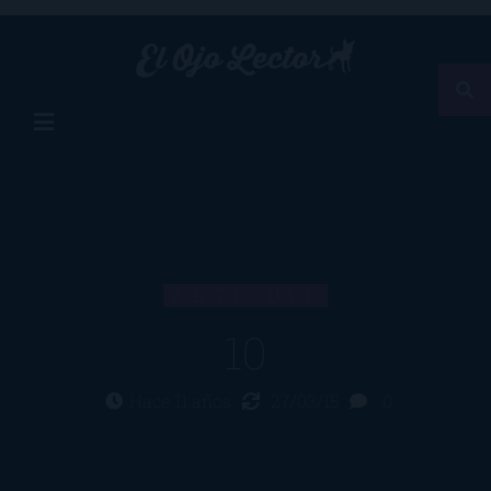
ARTÍCULO
10
Hace 11 años
27/03/15
0