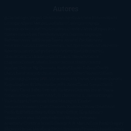
Autores
@ZoeSwinger
Abigail Gibbs
Adam Nevill
Adriana Rubens
Alaitz
Leceaga
Alberto Méndez
Alejandro Castroguer
Alexis
Harrington
Alice Kellen
Almudena Grandes
Altea Morgan
Ana
Cantarero
Andrew Davidson
Ángela Quintas
Angélique
Barbérat
Anna Todd
Anna Zaires
Annabel Pitcher
Anny
Peterson
Antonio Dikele Distefano
Art Spiegelman
Arturo Pérez-
Reverte
Audrey Carlan
Beth Kery
Beth Revis
Brittainy C.
Cherry
Camilla Läckberg
Carla Gràcia Mercadé
Carme
Chaparro
Carmen Martín Gaite
Caroline March
Celeste
Bradley
Celeste Ng
Charlaine Harris
Charles Dubow
Cherry
Chic
Cheryl Strayed
Christina Lauren
Colleen Hoover
Colleen
McCullough
Connie Willis
Cristina Prada
Daniel Glattauer
Daniela
Krien
Daphne du Maurier
Darynda Jones
David Crespo
David
Nicholls
David Safier
Deborah Harkness
Deborah Install
Diana
Gabaldon
Dolores Redondo
E. O. Chirovici
E.L. James
Eckhart
Tolle
Eduardo Mendoza
Elena Montagud
Elísabet
Benavent
Elisabeth Craft
Elisabeth Kostova
Emma Cline
Enric
Pardo
Erin Morgenstern
Erin Watt
Ernest Cline
Ernesto
Sábato
Estefanía Salyers
Federico Moccia
Fernando
Aramburu
Florencia Bonelli
George R. R. Martin
Gina Peral
Gregory
Maguire
Haruki Murakami
Helen Simonson
Henning Mankell
Henry