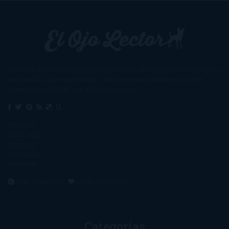
Un lector en la sombra. Escribo por escribir. Recomiendo libros. Blanco
y en botella. ¿Qué queréis más? Leed y no veáis tanta tele. O leed
mientras veis la tele, que eso es muy sano.
Sobre mí
Aviso Legal
Contacto
Editoriales
Ayúdame
2016. Creado con
por
El Ojo Lector
.
Categorías