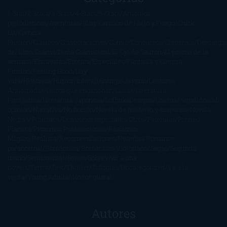
1-Star
2-Stars
3-Stars
4-Stars
5-Stars
Artículos
periodísticos
Aventuras
Blog
Canción de Hielo y Fuego
Chick-
Lit
Ciencia
Ficción
Clásicos
Colaboraciones
Comic
Concursos
Crecemos
Descarga
del libro
Drama
Duda Gramatical
El Ojo de Sauron
El poema de la
semana
Encuestas
Erótica
Especiales
Fantasía y Ciencia
Ficción
Feeling Good
Hay
vida
Histórica
Humor
Infantil
Intriga
Juvenil
Lecturas
Anticipadas
Libros que enganchan
Listas
Literatura
Fantástica
Literatura Japonesa
LofbuksDesigns
Los más vendidos
Mi
opinión
Narrativa
No ficción
Novela de misterio y suspense
Novela
Negra y Policiaca
Ocasiones especiales
Otros
Películas
Premio
Planeta
Próximas Publicaciones
Realismo
Mágico
Realista
Recomendaciones
Reseñas
Romance
paranormal
Romántica
Romántica Victoriana
Sagas
Segunda
mano
Sentimental
Series
Sobrevivir a una
novela
Terror
Test
Thriller
Trilogías
Uncategorized
Ya a la
venta
Young Adults
¡No me gusta!
Autores