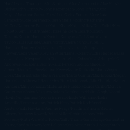
Han
Jessica Thompson
Jill Santopolo
Joe Abercrombie
Joe Hill
Joël
Dicker
John Connolly
John Katzenbach
John Tiffany
Jojo
Moyes
Jonathan Safran Foer
Jose Carlos Somoza
Jose Luis
Sampedro
José Saramago
Karen Marie Moning
Katharine
McGee
Katherine Pancol
Katie Khan
Katjia Millay
Ken Follet
Ken
Follett
Kent Haruf
Khaled Hosseini
Kiera Cass
Koushun
Takami
Kristin Hannah
Kyoichi Katayama
L.J. Smith
Laini
Taylor
Laura Kinsale
Laura Norton
Laura Nuño
Laurell K.
Hamilton
Lauren Groff
Lauren Oliver
Lauren Willig
Leisa
Rayven
Lena Valenti
Leylah Attar
Liane Moriarty
Lidia Herbada
Lisa
Jewell
Lisa Kleypas
Lucía Etxebarria
Luz Gabás
M. J. Arlidge
M.C.
Andrews
Macarena Berlín
Malin Persson Giolito
Marcello
Simoni
María Dueñas
Marian Keyes
Marie Rutkoski
Mario Vagas
Llosa
Marta Estrada
Marta Francés
Marta Quintín
Max Brooks
Megan
Hart
Megan Maxwell
Mercedes Pinto Maldonado
Mia Sheridan
Milan
Kundera
Milly Johnson
Moderna de Pueblo
Mónica Carillo
Mónica
Gutiérrez
Mónica Vázquez
Naiara Domínguez
Nalini Singh
Naomi
Novik
Neil Gaiman
Nicolas Barreau
Nicole Williams
Noelia
Amarillo
Pamela Aidan
Patrick Ness
Patrick Rothfuss
Paul
Auster
Paula Hawkins
Pauline Réage
Paullina Simons
Rachel
Gibson
Rainbow Rowell
Raine Miller
Robin Schone
Robin
Scoresby
Ruth Ware
S. J. Hooks
Sally Thorne
Sam Savage
Samantha
Young
Sandra Brown
Sara Ballarín
Sara Mesa
Sarah J. Maas
Sarah