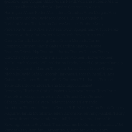
@ZoeSwinger
Abigail Gibbs
Adam Nevill
Adriana Rubens
Alaitz
Leceaga
Alberto Méndez
Alejandro Castroguer
Alexis
Harrington
Alice Kellen
Almudena Grandes
Altea Morgan
Ana
Cantarero
Andrew Davidson
Ángela Quintas
Angélique
Barbérat
Anna Todd
Anna Zaires
Annabel Pitcher
Anny
Peterson
Antonio Dikele Distefano
Art Spiegelman
Arturo Pérez-
Reverte
Audrey Carlan
Beth Kery
Beth Revis
Brittainy C.
Cherry
Camilla Läckberg
Carla Gràcia Mercadé
Carme
Chaparro
Carmen Martín Gaite
Caroline March
Celeste
Bradley
Celeste Ng
Charlaine Harris
Charles Dubow
Cherry
Chic
Cheryl Strayed
Christina Lauren
Colleen Hoover
Colleen
McCullough
Connie Willis
Cristina Prada
Daniel Glattauer
Daniela
Krien
Daphne du Maurier
Darynda Jones
David Crespo
David
Nicholls
David Safier
Deborah Harkness
Deborah Install
Diana
Gabaldon
Dolores Redondo
E. O. Chirovici
E.L. James
Eckhart
Tolle
Eduardo Mendoza
Elena Montagud
Elísabet
Benavent
Elisabeth Craft
Elisabeth Kostova
Emma Cline
Enric
Pardo
Erin Morgenstern
Erin Watt
Ernest Cline
Ernesto
Sábato
Estefanía Salyers
Federico Moccia
Fernando
Aramburu
Florencia Bonelli
George R. R. Martin
Gina Peral
Gregory
Maguire
Haruki Murakami
Helen Simonson
Henning Mankell
Henry
James
Hiromi Kawakami
Irene Hall
Isabel Keats
J. Lynn
J.K.
Rowling
Jacinto Rey
Jack Thorne
Jamie McGuire
Jeff Lindsay
Jeff
VanderMeer
Jennifer L. Armentrout
Jennifer Niven
Jenny