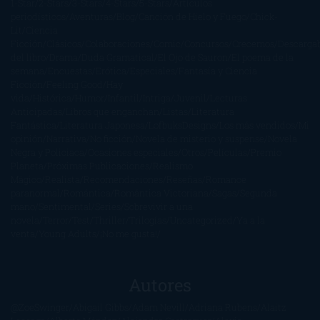
1-Star
2-Stars
3-Stars
4-Stars
5-Stars
Artículos
periodísticos
Aventuras
Blog
Canción de Hielo y Fuego
Chick-
Lit
Ciencia
Ficción
Clásicos
Colaboraciones
Comic
Concursos
Crecemos
Descarga
del libro
Drama
Duda Gramatical
El Ojo de Sauron
El poema de la
semana
Encuestas
Erótica
Especiales
Fantasía y Ciencia
Ficción
Feeling Good
Hay
vida
Histórica
Humor
Infantil
Intriga
Juvenil
Lecturas
Anticipadas
Libros que enganchan
Listas
Literatura
Fantástica
Literatura Japonesa
LofbuksDesigns
Los más vendidos
Mi
opinión
Narrativa
No ficción
Novela de misterio y suspense
Novela
Negra y Policiaca
Ocasiones especiales
Otros
Películas
Premio
Planeta
Próximas Publicaciones
Realismo
Mágico
Realista
Recomendaciones
Reseñas
Romance
paranormal
Romántica
Romántica Victoriana
Sagas
Segunda
mano
Sentimental
Series
Sobrevivir a una
novela
Terror
Test
Thriller
Trilogías
Uncategorized
Ya a la
venta
Young Adults
¡No me gusta!
Autores
@ZoeSwinger
Abigail Gibbs
Adam Nevill
Adriana Rubens
Alaitz