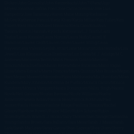
Dicker
John Connolly
John Katzenbach
John Tiffany
Jojo
Moyes
Jonathan Safran Foer
Jose Carlos Somoza
Jose Luis
Sampedro
José Saramago
Karen Marie Moning
Katharine
McGee
Katherine Pancol
Katie Khan
Katjia Millay
Ken Follet
Ken
Follett
Kent Haruf
Khaled Hosseini
Kiera Cass
Koushun
Takami
Kristin Hannah
Kyoichi Katayama
L.J. Smith
Laini
Taylor
Laura Kinsale
Laura Norton
Laura Nuño
Laurell K.
Hamilton
Lauren Groff
Lauren Oliver
Lauren Willig
Leisa
Rayven
Lena Valenti
Leylah Attar
Liane Moriarty
Lidia Herbada
Lisa
Jewell
Lisa Kleypas
Lucía Etxebarria
Luz Gabás
M. J. Arlidge
M.C.
Andrews
Macarena Berlín
Malin Persson Giolito
Marcello
Simoni
María Dueñas
Marian Keyes
Marie Rutkoski
Mario Vagas
Llosa
Marta Estrada
Marta Francés
Marta Quintín
Max Brooks
Megan
Hart
Megan Maxwell
Mercedes Pinto Maldonado
Mia Sheridan
Milan
Kundera
Milly Johnson
Moderna de Pueblo
Mónica Carillo
Mónica
Gutiérrez
Mónica Vázquez
Naiara Domínguez
Nalini Singh
Naomi
Novik
Neil Gaiman
Nicolas Barreau
Nicole Williams
Noelia
Amarillo
Pamela Aidan
Patrick Ness
Patrick Rothfuss
Paul
Auster
Paula Hawkins
Pauline Réage
Paullina Simons
Rachel
Gibson
Rainbow Rowell
Raine Miller
Robin Schone
Robin
Scoresby
Ruth Ware
S. J. Hooks
Sally Thorne
Sam Savage
Samantha
Young
Sandra Brown
Sara Ballarín
Sara Mesa
Sarah J. Maas
Sarah
Lark
Sarah MacLean
Saray García
Shari Lapena
Shea Olsen
Sherry
Thomas
Sophie Hannah
Sophie Kinsella
Stephen Chbosky
Stieg