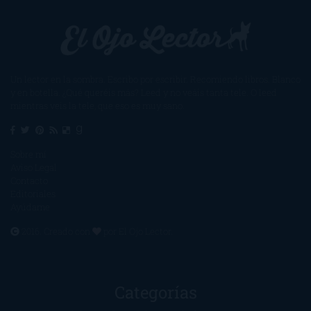
Un lector en la sombra. Escribo por escribir. Recomiendo libros. Blanco
y en botella. ¿Qué queréis más? Leed y no veáis tanta tele. O leed
mientras veis la tele, que eso es muy sano.
Sobre mí
Aviso Legal
Contacto
Editoriales
Ayúdame
2016. Creado con
por
El Ojo Lector
.
Categorías