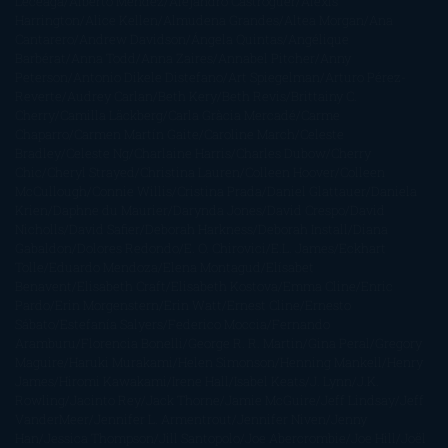
Leceaga
Alberto Méndez
Alejandro Castroguer
Alexis
Harrington
Alice Kellen
Almudena Grandes
Altea Morgan
Ana
Cantarero
Andrew Davidson
Ángela Quintas
Angélique
Barbérat
Anna Todd
Anna Zaires
Annabel Pitcher
Anny
Peterson
Antonio Dikele Distefano
Art Spiegelman
Arturo Pérez-
Reverte
Audrey Carlan
Beth Kery
Beth Revis
Brittainy C.
Cherry
Camilla Läckberg
Carla Gràcia Mercadé
Carme
Chaparro
Carmen Martín Gaite
Caroline March
Celeste
Bradley
Celeste Ng
Charlaine Harris
Charles Dubow
Cherry
Chic
Cheryl Strayed
Christina Lauren
Colleen Hoover
Colleen
McCullough
Connie Willis
Cristina Prada
Daniel Glattauer
Daniela
Krien
Daphne du Maurier
Darynda Jones
David Crespo
David
Nicholls
David Safier
Deborah Harkness
Deborah Install
Diana
Gabaldon
Dolores Redondo
E. O. Chirovici
E.L. James
Eckhart
Tolle
Eduardo Mendoza
Elena Montagud
Elísabet
Benavent
Elisabeth Craft
Elisabeth Kostova
Emma Cline
Enric
Pardo
Erin Morgenstern
Erin Watt
Ernest Cline
Ernesto
Sábato
Estefanía Salyers
Federico Moccia
Fernando
Aramburu
Florencia Bonelli
George R. R. Martin
Gina Peral
Gregory
Maguire
Haruki Murakami
Helen Simonson
Henning Mankell
Henry
James
Hiromi Kawakami
Irene Hall
Isabel Keats
J. Lynn
J.K.
Rowling
Jacinto Rey
Jack Thorne
Jamie McGuire
Jeff Lindsay
Jeff
VanderMeer
Jennifer L. Armentrout
Jennifer Niven
Jenny
Han
Jessica Thompson
Jill Santopolo
Joe Abercrombie
Joe Hill
Joël