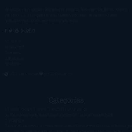
Un lector en la sombra. Escribo por escribir. Recomiendo libros. Blanco
y en botella. ¿Qué queréis más? Leed y no veáis tanta tele. O leed
mientras veis la tele, que eso es muy sano.
Sobre mí
Aviso Legal
Contacto
Editoriales
Ayúdame
2016. Creado con
por
El Ojo Lector
.
Categorías
1-Star
2-Stars
3-Stars
4-Stars
5-Stars
Artículos
periodísticos
Aventuras
Blog
Canción de Hielo y Fuego
Chick-
Lit
Ciencia
Ficción
Clásicos
Colaboraciones
Comic
Concursos
Crecemos
Descarga
del libro
Drama
Duda Gramatical
El Ojo de Sauron
El poema de la