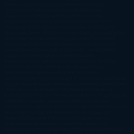
Reverte
Audrey Carlan
Beth Kery
Beth Revis
Brittainy C.
Cherry
Camilla Läckberg
Carla Gràcia Mercadé
Carme
Chaparro
Carmen Martín Gaite
Caroline March
Celeste
Bradley
Celeste Ng
Charlaine Harris
Charles Dubow
Cherry
Chic
Cheryl Strayed
Christina Lauren
Colleen Hoover
Colleen
McCullough
Connie Willis
Cristina Prada
Daniel Glattauer
Daniela
Krien
Daphne du Maurier
Darynda Jones
David Crespo
David
Nicholls
David Safier
Deborah Harkness
Deborah Install
Diana
Gabaldon
Dolores Redondo
E. O. Chirovici
E.L. James
Eckhart
Tolle
Eduardo Mendoza
Elena Montagud
Elísabet
Benavent
Elisabeth Craft
Elisabeth Kostova
Emma Cline
Enric
Pardo
Erin Morgenstern
Erin Watt
Ernest Cline
Ernesto
Sábato
Estefanía Salyers
Federico Moccia
Fernando
Aramburu
Florencia Bonelli
George R. R. Martin
Gina Peral
Gregory
Maguire
Haruki Murakami
Helen Simonson
Henning Mankell
Henry
James
Hiromi Kawakami
Irene Hall
Isabel Keats
J. Lynn
J.K.
Rowling
Jacinto Rey
Jack Thorne
Jamie McGuire
Jeff Lindsay
Jeff
VanderMeer
Jennifer L. Armentrout
Jennifer Niven
Jenny
Han
Jessica Thompson
Jill Santopolo
Joe Abercrombie
Joe Hill
Joël
Dicker
John Connolly
John Katzenbach
John Tiffany
Jojo
Moyes
Jonathan Safran Foer
Jose Carlos Somoza
Jose Luis
Sampedro
José Saramago
Karen Marie Moning
Katharine
McGee
Katherine Pancol
Katie Khan
Katjia Millay
Ken Follet
Ken