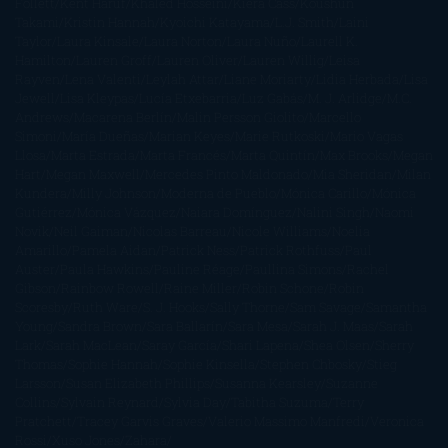
Follett
Kent Haruf
Khaled Hosseini
Kiera Cass
Koushun
Takami
Kristin Hannah
Kyoichi Katayama
L.J. Smith
Laini
Taylor
Laura Kinsale
Laura Norton
Laura Nuño
Laurell K.
Hamilton
Lauren Groff
Lauren Oliver
Lauren Willig
Leisa
Rayven
Lena Valenti
Leylah Attar
Liane Moriarty
Lidia Herbada
Lisa
Jewell
Lisa Kleypas
Lucía Etxebarria
Luz Gabás
M. J. Arlidge
M.C.
Andrews
Macarena Berlín
Malin Persson Giolito
Marcello
Simoni
María Dueñas
Marian Keyes
Marie Rutkoski
Mario Vagas
Llosa
Marta Estrada
Marta Francés
Marta Quintín
Max Brooks
Megan
Hart
Megan Maxwell
Mercedes Pinto Maldonado
Mia Sheridan
Milan
Kundera
Milly Johnson
Moderna de Pueblo
Mónica Carillo
Mónica
Gutiérrez
Mónica Vázquez
Naiara Domínguez
Nalini Singh
Naomi
Novik
Neil Gaiman
Nicolas Barreau
Nicole Williams
Noelia
Amarillo
Pamela Aidan
Patrick Ness
Patrick Rothfuss
Paul
Auster
Paula Hawkins
Pauline Réage
Paullina Simons
Rachel
Gibson
Rainbow Rowell
Raine Miller
Robin Schone
Robin
Scoresby
Ruth Ware
S. J. Hooks
Sally Thorne
Sam Savage
Samantha
Young
Sandra Brown
Sara Ballarín
Sara Mesa
Sarah J. Maas
Sarah
Lark
Sarah MacLean
Saray García
Shari Lapena
Shea Olsen
Sherry
Thomas
Sophie Hannah
Sophie Kinsella
Stephen Chbosky
Stieg
Larsson
Susan Elizabeth Phillips
Susanna Kearsley
Suzanne
Collins
Sylvain Reynard
Sylvia Day
Tabitha Suzuma
Terry
Pratchett
Tracey Garvis Graves
Valerio Massimo Manfredi
Veronica
Rossi
Xuso Jones
Zahara