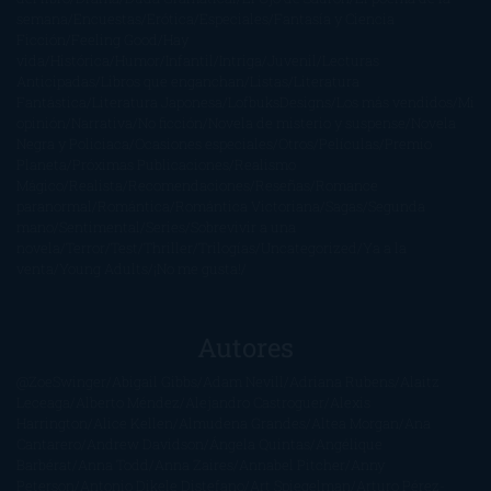
semana
Encuestas
Erótica
Especiales
Fantasía y Ciencia
Ficción
Feeling Good
Hay
vida
Histórica
Humor
Infantil
Intriga
Juvenil
Lecturas
Anticipadas
Libros que enganchan
Listas
Literatura
Fantástica
Literatura Japonesa
LofbuksDesigns
Los más vendidos
Mi
opinión
Narrativa
No ficción
Novela de misterio y suspense
Novela
Negra y Policiaca
Ocasiones especiales
Otros
Películas
Premio
Planeta
Próximas Publicaciones
Realismo
Mágico
Realista
Recomendaciones
Reseñas
Romance
paranormal
Romántica
Romántica Victoriana
Sagas
Segunda
mano
Sentimental
Series
Sobrevivir a una
novela
Terror
Test
Thriller
Trilogías
Uncategorized
Ya a la
venta
Young Adults
¡No me gusta!
Autores
@ZoeSwinger
Abigail Gibbs
Adam Nevill
Adriana Rubens
Alaitz
Leceaga
Alberto Méndez
Alejandro Castroguer
Alexis
Harrington
Alice Kellen
Almudena Grandes
Altea Morgan
Ana
Cantarero
Andrew Davidson
Ángela Quintas
Angélique
Barbérat
Anna Todd
Anna Zaires
Annabel Pitcher
Anny
Peterson
Antonio Dikele Distefano
Art Spiegelman
Arturo Pérez-