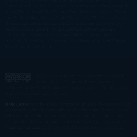
Gibson
Rainbow Rowell
Raine Miller
Robin Schone
Robin
Scoresby
Ruth Ware
S. J. Hooks
Sally Thorne
Sam Savage
Samantha
Young
Sandra Brown
Sara Ballarín
Sara Mesa
Sarah J. Maas
Sarah
Lark
Sarah MacLean
Saray García
Shari Lapena
Shea Olsen
Sherry
Thomas
Sophie Hannah
Sophie Kinsella
Stephen Chbosky
Stieg
Larsson
Susan Elizabeth Phillips
Susanna Kearsley
Suzanne
Collins
Sylvain Reynard
Sylvia Day
Tabitha Suzuma
Terry
Pratchett
Tracey Garvis Graves
Valerio Massimo Manfredi
Veronica
Rossi
Xuso Jones
Zahara
El Ojo Lector
by
www.elojolector.com
is licensed
under a
Creative Commons Reconocimiento-
NoComercial-SinObraDerivada 3.0 Unported License
. Creado a partir
de la obra en
www.elojolector.com
.
El Ojo Lector
participa en el Programa de Afiliados de Amazon EU, un
programa de publicidad para afiliados diseñado para ofrecer a sitios
web un modo de obtener comisiones por publicidad, publicitando e
incluyendo enlaces a Amazon.co.uk/ Amazon.de/ de.buyvip.com /
Amazon.fr/ Amazon.it/ it.buyvip.com/ Amazon.es/ es.buyvip.com.