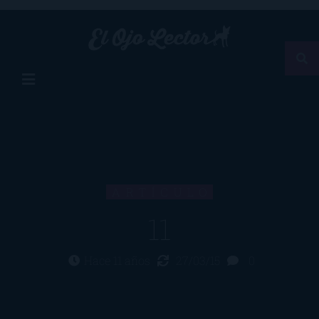
ARTÍCULO
11
Hace 11 años
27/03/15
0