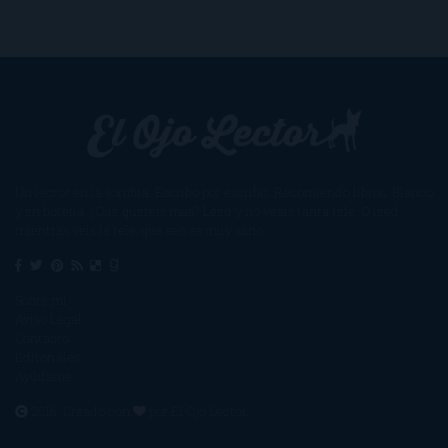
Un lector en la sombra. Escribo por escribir. Recomiendo libros. Blanco
y en botella. ¿Qué queréis más? Leed y no veáis tanta tele. O leed
mientras veis la tele, que eso es muy sano.
Sobre mí
Aviso Legal
Contacto
Editoriales
Ayúdame
2016. Creado con
por
El Ojo Lector
.