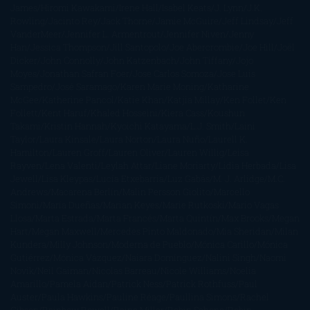
James
Hiromi Kawakami
Irene Hall
Isabel Keats
J. Lynn
J.K.
Rowling
Jacinto Rey
Jack Thorne
Jamie McGuire
Jeff Lindsay
Jeff
VanderMeer
Jennifer L. Armentrout
Jennifer Niven
Jenny
Han
Jessica Thompson
Jill Santopolo
Joe Abercrombie
Joe Hill
Joël
Dicker
John Connolly
John Katzenbach
John Tiffany
Jojo
Moyes
Jonathan Safran Foer
Jose Carlos Somoza
Jose Luis
Sampedro
José Saramago
Karen Marie Moning
Katharine
McGee
Katherine Pancol
Katie Khan
Katjia Millay
Ken Follet
Ken
Follett
Kent Haruf
Khaled Hosseini
Kiera Cass
Koushun
Takami
Kristin Hannah
Kyoichi Katayama
L.J. Smith
Laini
Taylor
Laura Kinsale
Laura Norton
Laura Nuño
Laurell K.
Hamilton
Lauren Groff
Lauren Oliver
Lauren Willig
Leisa
Rayven
Lena Valenti
Leylah Attar
Liane Moriarty
Lidia Herbada
Lisa
Jewell
Lisa Kleypas
Lucía Etxebarria
Luz Gabás
M. J. Arlidge
M.C.
Andrews
Macarena Berlín
Malin Persson Giolito
Marcello
Simoni
María Dueñas
Marian Keyes
Marie Rutkoski
Mario Vagas
Llosa
Marta Estrada
Marta Francés
Marta Quintín
Max Brooks
Megan
Hart
Megan Maxwell
Mercedes Pinto Maldonado
Mia Sheridan
Milan
Kundera
Milly Johnson
Moderna de Pueblo
Mónica Carillo
Mónica
Gutiérrez
Mónica Vázquez
Naiara Domínguez
Nalini Singh
Naomi
Novik
Neil Gaiman
Nicolas Barreau
Nicole Williams
Noelia
Amarillo
Pamela Aidan
Patrick Ness
Patrick Rothfuss
Paul
Auster
Paula Hawkins
Pauline Réage
Paullina Simons
Rachel