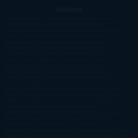
Autores
@ZoeSwinger
Abigail Gibbs
Adam Nevill
Adriana Rubens
Alaitz
Leceaga
Alberto Méndez
Alejandro Castroguer
Alexis
Harrington
Alice Kellen
Almudena Grandes
Altea Morgan
Ana
Cantarero
Andrew Davidson
Ángela Quintas
Angélique
Barbérat
Anna Todd
Anna Zaires
Annabel Pitcher
Anny
Peterson
Antonio Dikele Distefano
Art Spiegelman
Arturo Pérez-
Reverte
Audrey Carlan
Beth Kery
Beth Revis
Brittainy C.
Cherry
Camilla Läckberg
Carla Gràcia Mercadé
Carme
Chaparro
Carmen Martín Gaite
Caroline March
Celeste
Bradley
Celeste Ng
Charlaine Harris
Charles Dubow
Cherry
Chic
Cheryl Strayed
Christina Lauren
Colleen Hoover
Colleen
McCullough
Connie Willis
Cristina Prada
Daniel Glattauer
Daniela
Krien
Daphne du Maurier
Darynda Jones
David Crespo
David
Nicholls
David Safier
Deborah Harkness
Deborah Install
Diana
Gabaldon
Dolores Redondo
E. O. Chirovici
E.L. James
Eckhart
Tolle
Eduardo Mendoza
Elena Montagud
Elísabet
Benavent
Elisabeth Craft
Elisabeth Kostova
Emma Cline
Enric
Pardo
Erin Morgenstern
Erin Watt
Ernest Cline
Ernesto
Sábato
Estefanía Salyers
Federico Moccia
Fernando
Aramburu
Florencia Bonelli
George R. R. Martin
Gina Peral
Gregory
Maguire
Haruki Murakami
Helen Simonson
Henning Mankell
Henry