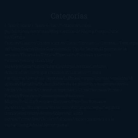
Categorías
1-Star
2-Stars
3-Stars
4-Stars
5-Stars
Artículos
periodísticos
Aventuras
Blog
Canción de Hielo y Fuego
Chick-
Lit
Ciencia
Ficción
Clásicos
Colaboraciones
Comic
Concursos
Crecemos
Descarga
del libro
Drama
Duda Gramatical
El Ojo de Sauron
El poema de la
semana
Encuestas
Erótica
Especiales
Fantasía y Ciencia
Ficción
Feeling Good
Hay
vida
Histórica
Humor
Infantil
Intriga
Juvenil
Lecturas
Anticipadas
Libros que enganchan
Listas
Literatura
Fantástica
Literatura Japonesa
LofbuksDesigns
Los más vendidos
Mi
opinión
Narrativa
No ficción
Novela de misterio y suspense
Novela
Negra y Policiaca
Ocasiones especiales
Otros
Películas
Premio
Planeta
Próximas Publicaciones
Realismo
Mágico
Realista
Recomendaciones
Reseñas
Romance
paranormal
Romántica
Romántica Victoriana
Sagas
Segunda
mano
Sentimental
Series
Sobrevivir a una
novela
Terror
Test
Thriller
Trilogías
Uncategorized
Ya a la
venta
Young Adults
¡No me gusta!