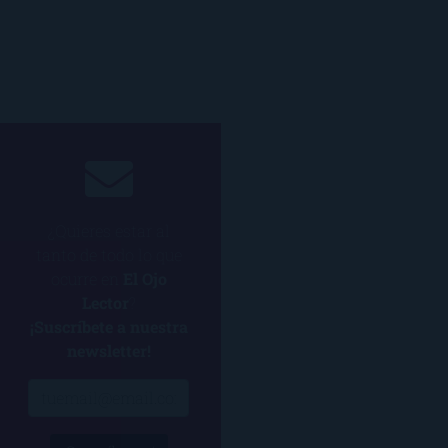
¿Quieres estar al
tanto de todo lo que
ocurre en
El Ojo
Lector
?
¡Suscríbete a nuestra
newsletter!