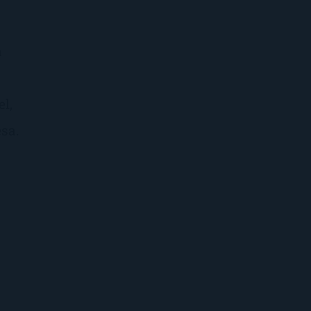
a
el,
esa.