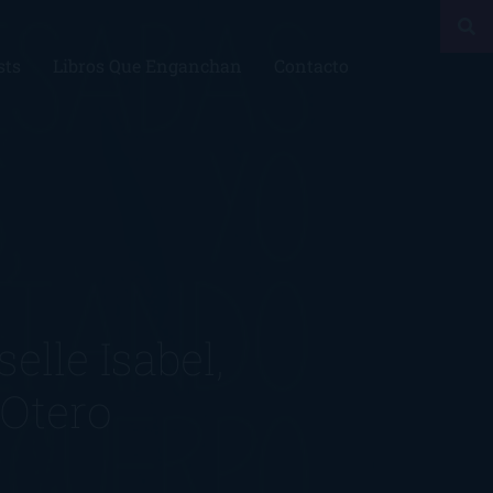
sts
Libros Que Enganchan
Contacto
lle Isabel,
 Otero