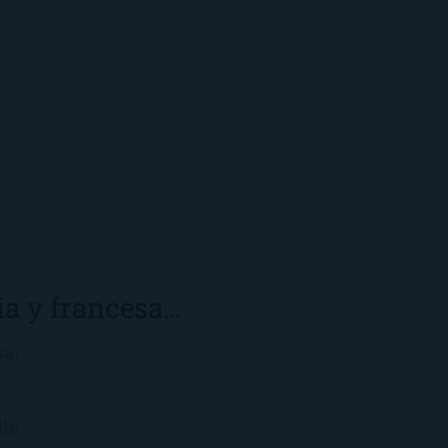
ia y francesa…
sa,
lle