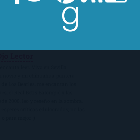
Ojo Lector
encanta leer. Vivo en Sevilla
mi novio y mi chihuahua-pantera
 de Los Beatles, me encantan los
macs, el Real Betis Balompié y las
sde 2008, leo y reseño en la sombra.
esperes críticas edulcoradas; no las
 o para mejor :)