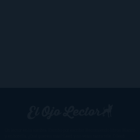
Un lector en la sombra. Escribo por escribir. Recomiendo libros. Blanco
y en botella. ¿Qué queréis más? Leed y no veáis tanta tele. O leed