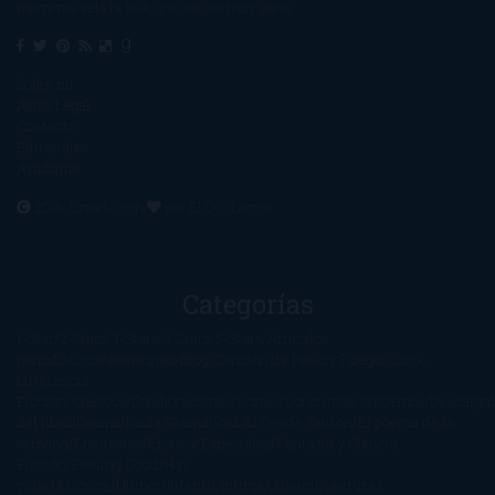
mientras veis la tele, que eso es muy sano.
Sobre mí
Aviso Legal
Contacto
Editoriales
Ayúdame
2016. Creado con
por
El Ojo Lector
.
Categorías
1-Star
2-Stars
3-Stars
4-Stars
5-Stars
Artículos
periodísticos
Aventuras
Blog
Canción de Hielo y Fuego
Chick-
Lit
Ciencia
Ficción
Clásicos
Colaboraciones
Comic
Concursos
Crecemos
Descarga
del libro
Drama
Duda Gramatical
El Ojo de Sauron
El poema de la
semana
Encuestas
Erótica
Especiales
Fantasía y Ciencia
Ficción
Feeling Good
Hay
vida
Histórica
Humor
Infantil
Intriga
Juvenil
Lecturas