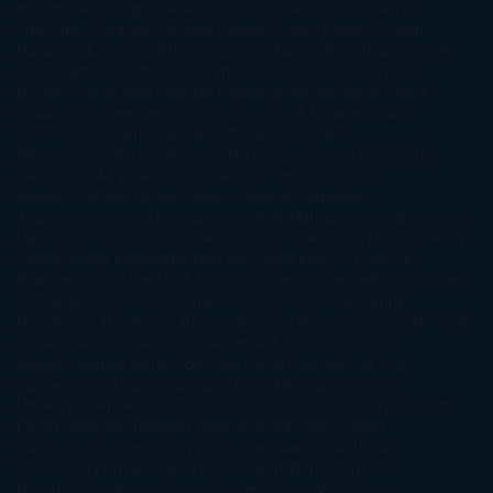
Bradley
Celeste Ng
Charlaine Harris
Charles Dubow
Cherry
Chic
Cheryl Strayed
Christina Lauren
Colleen Hoover
Colleen
McCullough
Connie Willis
Cristina Prada
Daniel Glattauer
Daniela
Krien
Daphne du Maurier
Darynda Jones
David Crespo
David
Nicholls
David Safier
Deborah Harkness
Deborah Install
Diana
Gabaldon
Dolores Redondo
E. O. Chirovici
E.L. James
Eckhart
Tolle
Eduardo Mendoza
Elena Montagud
Elísabet
Benavent
Elisabeth Craft
Elisabeth Kostova
Emma Cline
Enric
Pardo
Erin Morgenstern
Erin Watt
Ernest Cline
Ernesto
Sábato
Estefanía Salyers
Federico Moccia
Fernando
Aramburu
Florencia Bonelli
George R. R. Martin
Gina Peral
Gregory
Maguire
Haruki Murakami
Helen Simonson
Henning Mankell
Henry
James
Hiromi Kawakami
Irene Hall
Isabel Keats
J. Lynn
J.K.
Rowling
Jacinto Rey
Jack Thorne
Jamie McGuire
Jeff Lindsay
Jeff
VanderMeer
Jennifer L. Armentrout
Jennifer Niven
Jenny
Han
Jessica Thompson
Jill Santopolo
Joe Abercrombie
Joe Hill
Joël
Dicker
John Connolly
John Katzenbach
John Tiffany
Jojo
Moyes
Jonathan Safran Foer
Jose Carlos Somoza
Jose Luis
Sampedro
José Saramago
Karen Marie Moning
Katharine
McGee
Katherine Pancol
Katie Khan
Katjia Millay
Ken Follet
Ken
Follett
Kent Haruf
Khaled Hosseini
Kiera Cass
Koushun
Takami
Kristin Hannah
Kyoichi Katayama
L.J. Smith
Laini
Taylor
Laura Kinsale
Laura Norton
Laura Nuño
Laurell K.
Hamilton
Lauren Groff
Lauren Oliver
Lauren Willig
Leisa