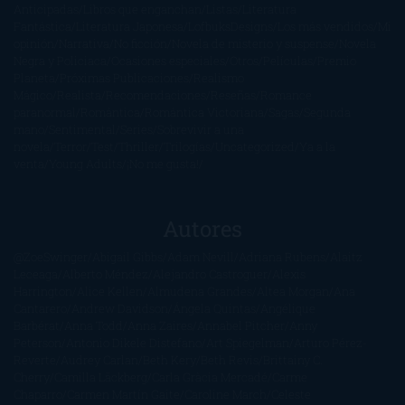
Anticipadas
Libros que enganchan
Listas
Literatura
Fantástica
Literatura Japonesa
LofbuksDesigns
Los más vendidos
Mi
opinión
Narrativa
No ficción
Novela de misterio y suspense
Novela
Negra y Policiaca
Ocasiones especiales
Otros
Películas
Premio
Planeta
Próximas Publicaciones
Realismo
Mágico
Realista
Recomendaciones
Reseñas
Romance
paranormal
Romántica
Romántica Victoriana
Sagas
Segunda
mano
Sentimental
Series
Sobrevivir a una
novela
Terror
Test
Thriller
Trilogías
Uncategorized
Ya a la
venta
Young Adults
¡No me gusta!
Autores
@ZoeSwinger
Abigail Gibbs
Adam Nevill
Adriana Rubens
Alaitz
Leceaga
Alberto Méndez
Alejandro Castroguer
Alexis
Harrington
Alice Kellen
Almudena Grandes
Altea Morgan
Ana
Cantarero
Andrew Davidson
Ángela Quintas
Angélique
Barbérat
Anna Todd
Anna Zaires
Annabel Pitcher
Anny
Peterson
Antonio Dikele Distefano
Art Spiegelman
Arturo Pérez-
Reverte
Audrey Carlan
Beth Kery
Beth Revis
Brittainy C.
Cherry
Camilla Läckberg
Carla Gràcia Mercadé
Carme
Chaparro
Carmen Martín Gaite
Caroline March
Celeste