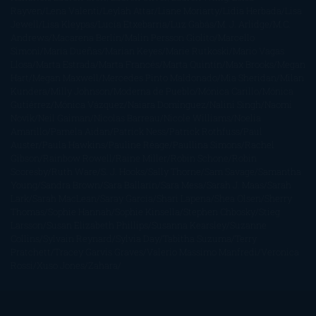
Rayven
Lena Valenti
Leylah Attar
Liane Moriarty
Lidia Herbada
Lisa
Jewell
Lisa Kleypas
Lucía Etxebarria
Luz Gabás
M. J. Arlidge
M.C.
Andrews
Macarena Berlín
Malin Persson Giolito
Marcello
Simoni
María Dueñas
Marian Keyes
Marie Rutkoski
Mario Vagas
Llosa
Marta Estrada
Marta Francés
Marta Quintín
Max Brooks
Megan
Hart
Megan Maxwell
Mercedes Pinto Maldonado
Mia Sheridan
Milan
Kundera
Milly Johnson
Moderna de Pueblo
Mónica Carillo
Mónica
Gutiérrez
Mónica Vázquez
Naiara Domínguez
Nalini Singh
Naomi
Novik
Neil Gaiman
Nicolas Barreau
Nicole Williams
Noelia
Amarillo
Pamela Aidan
Patrick Ness
Patrick Rothfuss
Paul
Auster
Paula Hawkins
Pauline Réage
Paullina Simons
Rachel
Gibson
Rainbow Rowell
Raine Miller
Robin Schone
Robin
Scoresby
Ruth Ware
S. J. Hooks
Sally Thorne
Sam Savage
Samantha
Young
Sandra Brown
Sara Ballarín
Sara Mesa
Sarah J. Maas
Sarah
Lark
Sarah MacLean
Saray García
Shari Lapena
Shea Olsen
Sherry
Thomas
Sophie Hannah
Sophie Kinsella
Stephen Chbosky
Stieg
Larsson
Susan Elizabeth Phillips
Susanna Kearsley
Suzanne
Collins
Sylvain Reynard
Sylvia Day
Tabitha Suzuma
Terry
Pratchett
Tracey Garvis Graves
Valerio Massimo Manfredi
Veronica
Rossi
Xuso Jones
Zahara