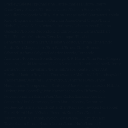
Bradley
Celeste Ng
Charlaine Harris
Charles Dubow
Cherry
Chic
Cheryl Strayed
Christina Lauren
Colleen Hoover
Colleen
McCullough
Connie Willis
Cristina Prada
Daniel Glattauer
Daniela
Krien
Daphne du Maurier
Darynda Jones
David Crespo
David
Nicholls
David Safier
Deborah Harkness
Deborah Install
Diana
Gabaldon
Dolores Redondo
E. O. Chirovici
E.L. James
Eckhart
Tolle
Eduardo Mendoza
Elena Montagud
Elísabet
Benavent
Elisabeth Craft
Elisabeth Kostova
Emma Cline
Enric
Pardo
Erin Morgenstern
Erin Watt
Ernest Cline
Ernesto
Sábato
Estefanía Salyers
Federico Moccia
Fernando
Aramburu
Florencia Bonelli
George R. R. Martin
Gina Peral
Gregory
Maguire
Haruki Murakami
Helen Simonson
Henning Mankell
Henry
James
Hiromi Kawakami
Irene Hall
Isabel Keats
J. Lynn
J.K.
Rowling
Jacinto Rey
Jack Thorne
Jamie McGuire
Jeff Lindsay
Jeff
VanderMeer
Jennifer L. Armentrout
Jennifer Niven
Jenny
Han
Jessica Thompson
Jill Santopolo
Joe Abercrombie
Joe Hill
Joël
Dicker
John Connolly
John Katzenbach
John Tiffany
Jojo
Moyes
Jonathan Safran Foer
Jose Carlos Somoza
Jose Luis
Sampedro
José Saramago
Karen Marie Moning
Katharine
McGee
Katherine Pancol
Katie Khan
Katjia Millay
Ken Follet
Ken
Follett
Kent Haruf
Khaled Hosseini
Kiera Cass
Koushun
Takami
Kristin Hannah
Kyoichi Katayama
L.J. Smith
Laini
Taylor
Laura Kinsale
Laura Norton
Laura Nuño
Laurell K.