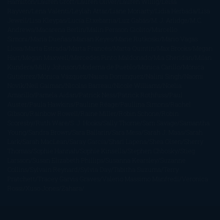
Hamilton
Lauren Groff
Lauren Oliver
Lauren Willig
Leisa
Rayven
Lena Valenti
Leylah Attar
Liane Moriarty
Lidia Herbada
Lisa
Jewell
Lisa Kleypas
Lucía Etxebarria
Luz Gabás
M. J. Arlidge
M.C.
Andrews
Macarena Berlín
Malin Persson Giolito
Marcello
Simoni
María Dueñas
Marian Keyes
Marie Rutkoski
Mario Vagas
Llosa
Marta Estrada
Marta Francés
Marta Quintín
Max Brooks
Megan
Hart
Megan Maxwell
Mercedes Pinto Maldonado
Mia Sheridan
Milan
Kundera
Milly Johnson
Moderna de Pueblo
Mónica Carillo
Mónica
Gutiérrez
Mónica Vázquez
Naiara Domínguez
Nalini Singh
Naomi
Novik
Neil Gaiman
Nicolas Barreau
Nicole Williams
Noelia
Amarillo
Pamela Aidan
Patrick Ness
Patrick Rothfuss
Paul
Auster
Paula Hawkins
Pauline Réage
Paullina Simons
Rachel
Gibson
Rainbow Rowell
Raine Miller
Robin Schone
Robin
Scoresby
Ruth Ware
S. J. Hooks
Sally Thorne
Sam Savage
Samantha
Young
Sandra Brown
Sara Ballarín
Sara Mesa
Sarah J. Maas
Sarah
Lark
Sarah MacLean
Saray García
Shari Lapena
Shea Olsen
Sherry
Thomas
Sophie Hannah
Sophie Kinsella
Stephen Chbosky
Stieg
Larsson
Susan Elizabeth Phillips
Susanna Kearsley
Suzanne
Collins
Sylvain Reynard
Sylvia Day
Tabitha Suzuma
Terry
Pratchett
Tracey Garvis Graves
Valerio Massimo Manfredi
Veronica
Rossi
Xuso Jones
Zahara