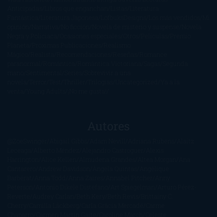
Anticipadas
Libros que enganchan
Listas
Literatura
Fantástica
Literatura Japonesa
LofbuksDesigns
Los más vendidos
Mi
opinión
Narrativa
No ficción
Novela de misterio y suspense
Novela
Negra y Policiaca
Ocasiones especiales
Otros
Películas
Premio
Planeta
Próximas Publicaciones
Realismo
Mágico
Realista
Recomendaciones
Reseñas
Romance
paranormal
Romántica
Romántica Victoriana
Sagas
Segunda
mano
Sentimental
Series
Sobrevivir a una
novela
Terror
Test
Thriller
Trilogías
Uncategorized
Ya a la
venta
Young Adults
¡No me gusta!
Autores
@ZoeSwinger
Abigail Gibbs
Adam Nevill
Adriana Rubens
Alaitz
Leceaga
Alberto Méndez
Alejandro Castroguer
Alexis
Harrington
Alice Kellen
Almudena Grandes
Altea Morgan
Ana
Cantarero
Andrew Davidson
Ángela Quintas
Angélique
Barbérat
Anna Todd
Anna Zaires
Annabel Pitcher
Anny
Peterson
Antonio Dikele Distefano
Art Spiegelman
Arturo Pérez-
Reverte
Audrey Carlan
Beth Kery
Beth Revis
Brittainy C.
Cherry
Camilla Läckberg
Carla Gràcia Mercadé
Carme
Chaparro
Carmen Martín Gaite
Caroline March
Celeste