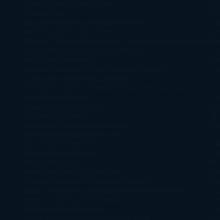
1-Star
2-Stars
3-Stars
4-Stars
5-
@Z
Stars
Artículos
Ru
periodísticos
Aventuras
Blog
Canción de
Ca
Hielo y Fuego
Chick-Lit
Ciencia
Gr
Ficción
Clásicos
Colaboraciones
Comic
Concursos
Crecemos
Des
Án
del libro
Drama
Duda Gramatical
El Ojo
Zai
de Sauron
El poema de la
Di
semana
Encuestas
Erótica
Especiales
Fantasía
Ca
y Ciencia Ficción
Feeling Good
Hay
Lä
vida
Histórica
Humor
Infantil
Intriga
Juvenil
Lecturas
Mar
Anticipadas
Libros que
Ng
enganchan
Listas
Literatura
St
Fantástica
Literatura
Mc
Japonesa
LofbuksDesigns
Los más
Gla
vendidos
Mi opinión
Narrativa
No
Jo
ficción
Novela de misterio y
Ha
suspense
Novela Negra y
Re
Policiaca
Ocasiones
Me
especiales
Otros
Películas
Premio
Cra
Planeta
Próximas Publicaciones
Realismo
Mo
Mágico
Realista
Recomendaciones
Reseñas
Romance
Sá
paranormal
Romántica
Romántica
Ar
Victoriana
Sagas
Segunda
Per
mano
Sentimental
Series
Sobrevivir a una
Si