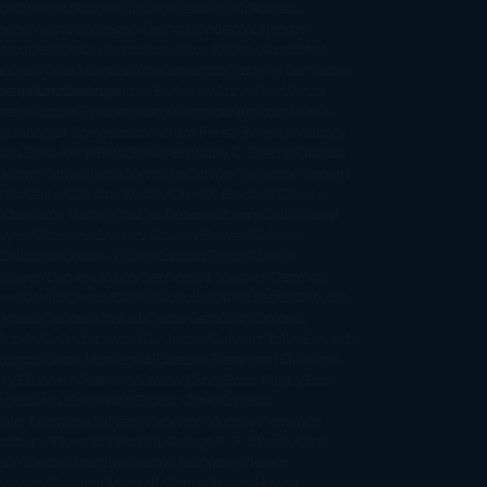
oeSwinger
Abigail Gibbs
Adam Nevill
Adriana
bens
Alaitz Leceaga
Alberto Méndez
Alejandro
stroguer
Alexis Harrington
Alice Kellen
Almudena
andes
Altea Morgan
Ana Cantarero
Andrew Davidson
cargables
gela Quintas
Despúes
Angélique Barbérat
Anna Todd
Anna
res
Annabel Pitcher
Anny Peterson
Antonio Dikele
stefano
Art Spiegelman
Arturo Pérez-Reverte
Audrey
rlan
Beth Kery
Beth Revis
Brittainy C. Cherry
Camilla
ckberg
Carla Gràcia Mercadé
Carme Chaparro
Carmen
tín Gaite
Caroline March
Celeste Bradley
Celeste
Charlaine Harris
Charles Dubow
Cherry Chic
Cheryl
rayed
Christina Lauren
Colleen Hoover
Colleen
Cullough
Connie Willis
Cristina Prada
Daniel
ttauer
Daniela Krien
Daphne du Maurier
Darynda
nes
David Crespo
David Nicholls
David Safier
Deborah
rkness
Deborah Install
Diana Gabaldon
Dolores
dondo
E. O. Chirovici
E.L. James
Eckhart Tolle
Eduardo
ndoza
Elena Montagud
Elísabet Benavent
Elisabeth
ft
Elisabeth Kostova
Emma Cline
Enric Pardo
Erin
rgenstern
Erin Watt
Ernest Cline
Ernesto
bato
Estefanía Salyers
Federico Moccia
Fernando
amburu
Florencia Bonelli
George R. R. Martin
Gina
al
Gregory Maguire
Haruki Murakami
Helen
monson
Henning Mankell
Henry James
Hiromi