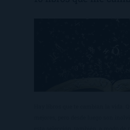
Hay libros que te cambian la vida. 
mejores, pero desde luego son inolv
esta selección, también, a modo de