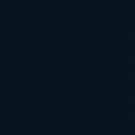
novela
Terror
Test
Thriller
Trilogías
Uncategorized
Ya
Ka
a la venta
Young Adults
¡No me gusta!
Ro
Li
Ar
Th
Di
Tif
So
Mo
Kh
Ha
Ta
Sm
Nu
Oli
Att
Kl
An
Si
Va
Qu
Ma
Ku