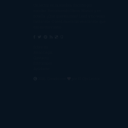
Un lector en la sombra. Escribo por
escribir. Recomiendo libros. Blanco y en
botella. ¿Qué queréis más? Leed y no veáis
tanta tele. O leed mientras veis la tele, que
eso es muy sano.
Sobre mí
Aviso Legal
Contacto
Editoriales
Ayúdame
2016. Creado con
por
El Ojo Lector
.