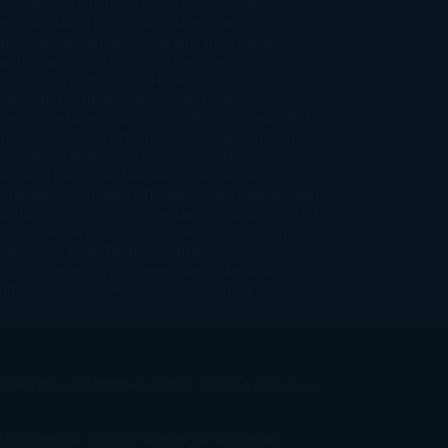
illo
Mónica Gutiérrez
Mónica Vázquez
Naiara
mínguez
Nalini Singh
Naomi Novik
Neil
iman
Nicolas Barreau
Nicole Williams
Noelia
arillo
Pamela Aidan
Patrick Ness
Patrick
thfuss
Paul Auster
Paula Hawkins
Pauline
age
Paullina Simons
Rachel Gibson
Rainbow
well
Raine Miller
Robin Schone
Robin Scoresby
Ruth
re
S. J. Hooks
Sally Thorne
Sam Savage
Samantha
ung
Sandra Brown
Sara Ballarín
Sara Mesa
Sarah J.
as
Sarah Lark
Sarah MacLean
Saray García
Shari
pena
Shea Olsen
Sherry Thomas
Sophie Hannah
Sophie
sella
Stephen Chbosky
Stieg Larsson
Susan Elizabeth
llips
Susanna Kearsley
Suzanne Collins
Sylvain
ynard
Sylvia Day
Tabitha Suzuma
Terry
tchett
Tracey Garvis Graves
Valerio Massimo
nfredi
Veronica Rossi
Xuso Jones
Zahara
Derivada 3.0 Unported License
. Creado a partir de la
 a sitios web un modo de obtener comisiones por