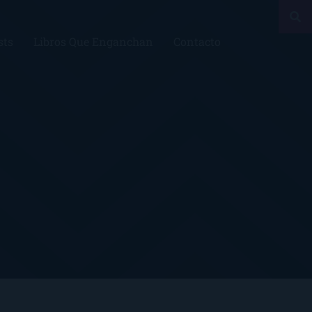
sts
Libros Que Enganchan
Contacto