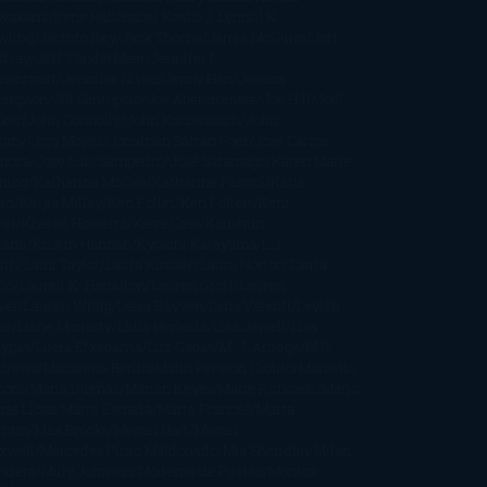
wakami
Irene Hall
Isabel Keats
J. Lynn
J.K.
wling
Jacinto Rey
Jack Thorne
Jamie McGuire
Jeff
ndsay
Jeff VanderMeer
Jennifer L.
mentrout
Jennifer Niven
Jenny Han
Jessica
ompson
Jill Santopolo
Joe Abercrombie
Joe Hill
Joël
cker
John Connolly
John Katzenbach
John
fany
Jojo Moyes
Jonathan Safran Foer
Jose Carlos
moza
Jose Luis Sampedro
José Saramago
Karen Marie
ning
Katharine McGee
Katherine Pancol
Katie
an
Katjia Millay
Ken Follet
Ken Follett
Kent
ruf
Khaled Hosseini
Kiera Cass
Koushun
kami
Kristin Hannah
Kyoichi Katayama
L.J.
ith
Laini Taylor
Laura Kinsale
Laura Norton
Laura
ño
Laurell K. Hamilton
Lauren Groff
Lauren
ver
Lauren Willig
Leisa Rayven
Lena Valenti
Leylah
ar
Liane Moriarty
Lidia Herbada
Lisa Jewell
Lisa
eypas
Lucía Etxebarria
Luz Gabás
M. J. Arlidge
M.C.
drews
Macarena Berlín
Malin Persson Giolito
Marcello
moni
María Dueñas
Marian Keyes
Marie Rutkoski
Mario
gas Llosa
Marta Estrada
Marta Francés
Marta
intín
Max Brooks
Megan Hart
Megan
xwell
Mercedes Pinto Maldonado
Mia Sheridan
Milan
ndera
Milly Johnson
Moderna de Pueblo
Mónica