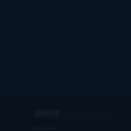
El Ojo Lector
by
www.elojolector.com
i
obra en
www.elojolector.com
.
El Ojo Lector
participa en el Programa de Afiliados de 