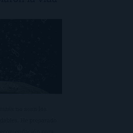
Quizás no sean los
idables. He preparado
 recomendación para