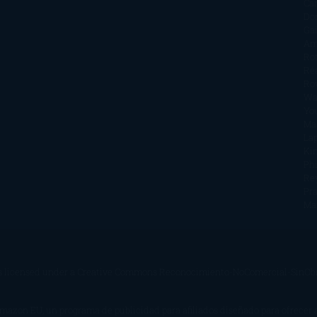
Car
Do
Ga
Am
Ro
Ré
Ro
Wa
Yo
Ma
La
Kin
Phi
Re
Pra
Ma
s licensed under a
Creative Commons Reconocimiento-NoComercial-SinObra
Amazon EU, un programa de publicidad para afiliados diseñado para ofrecer