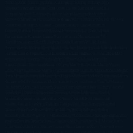
Dicker
John Connolly
John Katzenbach
John Tiffany
Jojo
Moyes
Jonathan Safran Foer
Jose Carlos Somoza
Jose Luis
Sampedro
José Saramago
Karen Marie Moning
Katharine
McGee
Katherine Pancol
Katie Khan
Katjia Millay
Ken Follet
Ken
Follett
Kent Haruf
Khaled Hosseini
Kiera Cass
Koushun
Takami
Kristin Hannah
Kyoichi Katayama
L.J. Smith
Laini
Taylor
Laura Kinsale
Laura Norton
Laura Nuño
Laurell K.
Hamilton
Lauren Groff
Lauren Oliver
Lauren Willig
Leisa
Rayven
Lena Valenti
Leylah Attar
Liane Moriarty
Lidia Herbada
Lisa
Jewell
Lisa Kleypas
Lucía Etxebarria
Luz Gabás
M. J. Arlidge
M.C.
Andrews
Macarena Berlín
Malin Persson Giolito
Marcello
Simoni
María Dueñas
Marian Keyes
Marie Rutkoski
Mario Vagas
Llosa
Marta Estrada
Marta Francés
Marta Quintín
Max Brooks
Megan
Hart
Megan Maxwell
Mercedes Pinto Maldonado
Mia Sheridan
Milan
Kundera
Milly Johnson
Moderna de Pueblo
Mónica Carillo
Mónica
Gutiérrez
Mónica Vázquez
Naiara Domínguez
Nalini Singh
Naomi
Novik
Neil Gaiman
Nicolas Barreau
Nicole Williams
Noelia
Amarillo
Pamela Aidan
Patrick Ness
Patrick Rothfuss
Paul
Auster
Paula Hawkins
Pauline Réage
Paullina Simons
Rachel
Gibson
Rainbow Rowell
Raine Miller
Robin Schone
Robin
Scoresby
Ruth Ware
S. J. Hooks
Sally Thorne
Sam Savage
Samantha
Young
Sandra Brown
Sara Ballarín
Sara Mesa
Sarah J. Maas
Sarah
Lark
Sarah MacLean
Saray García
Shari Lapena
Shea Olsen
Sherry
Thomas
Sophie Hannah
Sophie Kinsella
Stephen Chbosky
Stieg