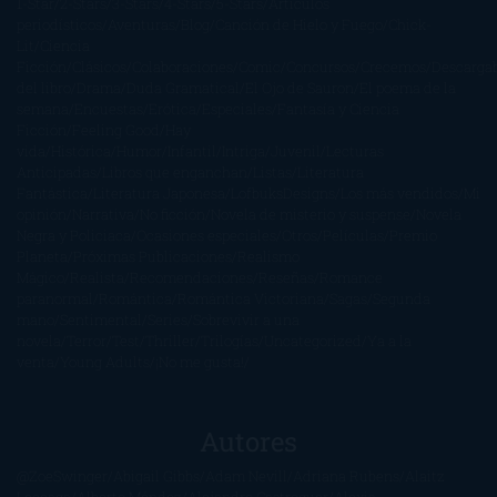
1-Star
2-Stars
3-Stars
4-Stars
5-Stars
Artículos
periodísticos
Aventuras
Blog
Canción de Hielo y Fuego
Chick-
Lit
Ciencia
Ficción
Clásicos
Colaboraciones
Comic
Concursos
Crecemos
Descarga
del libro
Drama
Duda Gramatical
El Ojo de Sauron
El poema de la
semana
Encuestas
Erótica
Especiales
Fantasía y Ciencia
Ficción
Feeling Good
Hay
vida
Histórica
Humor
Infantil
Intriga
Juvenil
Lecturas
Anticipadas
Libros que enganchan
Listas
Literatura
Fantástica
Literatura Japonesa
LofbuksDesigns
Los más vendidos
Mi
opinión
Narrativa
No ficción
Novela de misterio y suspense
Novela
Negra y Policiaca
Ocasiones especiales
Otros
Películas
Premio
Planeta
Próximas Publicaciones
Realismo
Mágico
Realista
Recomendaciones
Reseñas
Romance
paranormal
Romántica
Romántica Victoriana
Sagas
Segunda
mano
Sentimental
Series
Sobrevivir a una
novela
Terror
Test
Thriller
Trilogías
Uncategorized
Ya a la
venta
Young Adults
¡No me gusta!
Autores
@ZoeSwinger
Abigail Gibbs
Adam Nevill
Adriana Rubens
Alaitz
Leceaga
Alberto Méndez
Alejandro Castroguer
Alexis