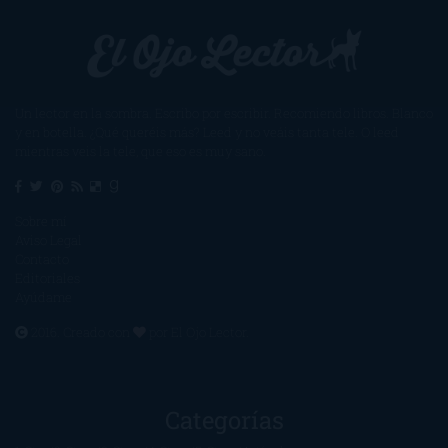
Un lector en la sombra. Escribo por escribir. Recomiendo libros. Blanco
y en botella. ¿Qué queréis más? Leed y no veáis tanta tele. O leed
mientras veis la tele, que eso es muy sano.
Sobre mí
Aviso Legal
Contacto
Editoriales
Ayúdame
2016. Creado con
por
El Ojo Lector
.
Categorías