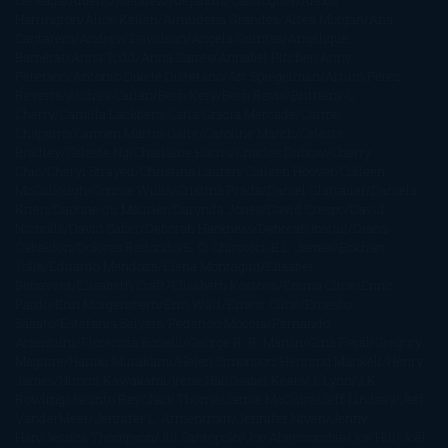
Harrington
Alice Kellen
Almudena Grandes
Altea Morgan
Ana
Cantarero
Andrew Davidson
Ángela Quintas
Angélique
Barbérat
Anna Todd
Anna Zaires
Annabel Pitcher
Anny
Peterson
Antonio Dikele Distefano
Art Spiegelman
Arturo Pérez-
Reverte
Audrey Carlan
Beth Kery
Beth Revis
Brittainy C.
Cherry
Camilla Läckberg
Carla Gràcia Mercadé
Carme
Chaparro
Carmen Martín Gaite
Caroline March
Celeste
Bradley
Celeste Ng
Charlaine Harris
Charles Dubow
Cherry
Chic
Cheryl Strayed
Christina Lauren
Colleen Hoover
Colleen
McCullough
Connie Willis
Cristina Prada
Daniel Glattauer
Daniela
Krien
Daphne du Maurier
Darynda Jones
David Crespo
David
Nicholls
David Safier
Deborah Harkness
Deborah Install
Diana
Gabaldon
Dolores Redondo
E. O. Chirovici
E.L. James
Eckhart
Tolle
Eduardo Mendoza
Elena Montagud
Elísabet
Benavent
Elisabeth Craft
Elisabeth Kostova
Emma Cline
Enric
Pardo
Erin Morgenstern
Erin Watt
Ernest Cline
Ernesto
Sábato
Estefanía Salyers
Federico Moccia
Fernando
Aramburu
Florencia Bonelli
George R. R. Martin
Gina Peral
Gregory
Maguire
Haruki Murakami
Helen Simonson
Henning Mankell
Henry
James
Hiromi Kawakami
Irene Hall
Isabel Keats
J. Lynn
J.K.
Rowling
Jacinto Rey
Jack Thorne
Jamie McGuire
Jeff Lindsay
Jeff
VanderMeer
Jennifer L. Armentrout
Jennifer Niven
Jenny
Han
Jessica Thompson
Jill Santopolo
Joe Abercrombie
Joe Hill
Joël