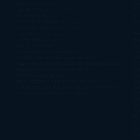
Anticipadas
Libros que
Ng
enganchan
Listas
Literatura
St
Fantástica
Literatura
Mc
Japonesa
LofbuksDesigns
Los más
Gla
vendidos
Mi opinión
Narrativa
No
Jo
ficción
Novela de misterio y
Ha
suspense
Novela Negra y
Re
Policiaca
Ocasiones
Me
especiales
Otros
Películas
Premio
Cra
Planeta
Próximas Publicaciones
Realismo
Mo
Mágico
Realista
Recomendaciones
Reseñas
Romance
Sá
paranormal
Romántica
Romántica
Ar
Victoriana
Sagas
Segunda
Per
mano
Sentimental
Series
Sobrevivir a una
Si
novela
Terror
Test
Thriller
Trilogías
Uncategorized
Ya
Ka
a la venta
Young Adults
¡No me gusta!
Ro
Li
Ar
Th
Di
Tif
So
Mo