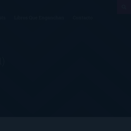
sts
Libros Que Enganchan
Contacto
1)