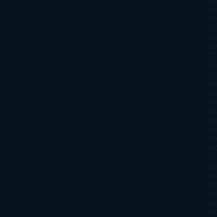
Kh
Ha
Ta
Sm
Nu
Oli
Att
Kl
An
Si
Va
Qu
Ma
Ku
Car
Do
Ga
Am
Ro
Ré
Ro
Wa
Yo
Ma