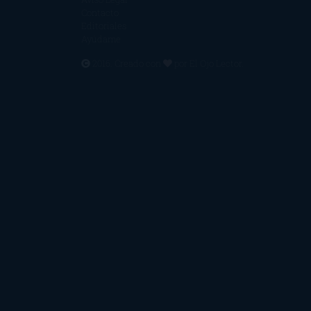
Contacto
Editoriales
Ayúdame
2016. Creado con
por
El Ojo Lector
.