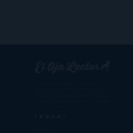
Un lector en la sombra. Escribo por
escribir. Recomiendo libros. Blanco y en
botella. ¿Qué queréis más? Leed y no veáis
tanta tele. O leed mientras veis la tele, que
eso es muy sano.
Sobre mí
Aviso Legal