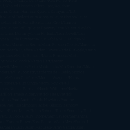
an
Katjia Millay
Ken Follet
Ken Follett
Kent
ruf
Khaled Hosseini
Kiera Cass
Koushun
kami
Kristin Hannah
Kyoichi Katayama
L.J.
ith
Laini Taylor
Laura Kinsale
Laura Norton
Laura
ño
Laurell K. Hamilton
Lauren Groff
Lauren
ver
Lauren Willig
Leisa Rayven
Lena Valenti
Leylah
ar
Liane Moriarty
Lidia Herbada
Lisa Jewell
Lisa
eypas
Lucía Etxebarria
Luz Gabás
M. J. Arlidge
M.C.
drews
Macarena Berlín
Malin Persson Giolito
Marcello
moni
María Dueñas
Marian Keyes
Marie Rutkoski
Mario
gas Llosa
Marta Estrada
Marta Francés
Marta
intín
Max Brooks
Megan Hart
Megan
xwell
Mercedes Pinto Maldonado
Mia Sheridan
Milan
ndera
Milly Johnson
Moderna de Pueblo
Mónica
illo
Mónica Gutiérrez
Mónica Vázquez
Naiara
mínguez
Nalini Singh
Naomi Novik
Neil
iman
Nicolas Barreau
Nicole Williams
Noelia
arillo
Pamela Aidan
Patrick Ness
Patrick
thfuss
Paul Auster
Paula Hawkins
Pauline
age
Paullina Simons
Rachel Gibson
Rainbow
well
Raine Miller
Robin Schone
Robin Scoresby
Ruth
re
S. J. Hooks
Sally Thorne
Sam Savage
Samantha
ung
Sandra Brown
Sara Ballarín
Sara Mesa
Sarah J.
as
Sarah Lark
Sarah MacLean
Saray García
Shari