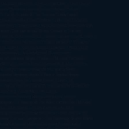
Charlaine Harris
Charles Dubow
Cherry Chic
Cheryl
rayed
Christina Lauren
Colleen Hoover
Colleen
Cullough
Connie Willis
Cristina Prada
Daniel
ttauer
Daniela Krien
Daphne du Maurier
Darynda
nes
David Crespo
David Nicholls
David Safier
Deborah
rkness
Deborah Install
Diana Gabaldon
Dolores
dondo
E. O. Chirovici
E.L. James
Eckhart Tolle
Eduardo
ndoza
Elena Montagud
Elísabet Benavent
Elisabeth
ft
Elisabeth Kostova
Emma Cline
Enric Pardo
Erin
rgenstern
Erin Watt
Ernest Cline
Ernesto
bato
Estefanía Salyers
Federico Moccia
Fernando
amburu
Florencia Bonelli
George R. R. Martin
Gina
al
Gregory Maguire
Haruki Murakami
Helen
monson
Henning Mankell
Henry James
Hiromi
wakami
Irene Hall
Isabel Keats
J. Lynn
J.K.
wling
Jacinto Rey
Jack Thorne
Jamie McGuire
Jeff
ndsay
Jeff VanderMeer
Jennifer L.
mentrout
Jennifer Niven
Jenny Han
Jessica
ompson
Jill Santopolo
Joe Abercrombie
Joe Hill
Joël
cker
John Connolly
John Katzenbach
John
fany
Jojo Moyes
Jonathan Safran Foer
Jose Carlos
moza
Jose Luis Sampedro
José Saramago
Karen Marie
ning
Katharine McGee
Katherine Pancol
Katie