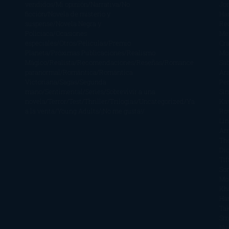
vendidos
Mi opinión
Narrativa
No
Jo
ficción
Novela de misterio y
Ha
suspense
Novela Negra y
Re
Policiaca
Ocasiones
Me
especiales
Otros
Películas
Premio
Cra
Planeta
Próximas Publicaciones
Realismo
Mo
Mágico
Realista
Recomendaciones
Reseñas
Romance
Sá
paranormal
Romántica
Romántica
Ar
Victoriana
Sagas
Segunda
Per
mano
Sentimental
Series
Sobrevivir a una
Si
novela
Terror
Test
Thriller
Trilogías
Uncategorized
Ya
Ka
a la venta
Young Adults
¡No me gusta!
Ro
Li
Ar
Th
Di
Tif
So
Mo
Kh
Ha
Ta
Sm
Nu