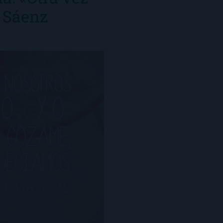
 Sáenz