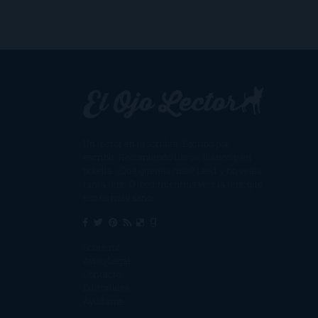
Un lector en la sombra. Escribo por
escribir. Recomiendo libros. Blanco y en
botella. ¿Qué queréis más? Leed y no veáis
tanta tele. O leed mientras veis la tele, que
eso es muy sano.
Sobre mí
Aviso Legal
Contacto
Editoriales
Ayúdame