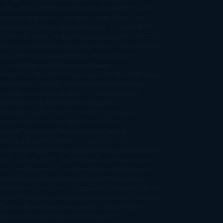
ver
Lauren Willig
Leisa Rayven
Lena Valenti
Leylah
ar
Liane Moriarty
Lidia Herbada
Lisa Jewell
Lisa
eypas
Lucía Etxebarria
Luz Gabás
M. J. Arlidge
M.C.
drews
Macarena Berlín
Malin Persson Giolito
Marcello
moni
María Dueñas
Marian Keyes
Marie Rutkoski
Mario
gas Llosa
Marta Estrada
Marta Francés
Marta
intín
Max Brooks
Megan Hart
Megan
xwell
Mercedes Pinto Maldonado
Mia Sheridan
Milan
ndera
Milly Johnson
Moderna de Pueblo
Mónica
illo
Mónica Gutiérrez
Mónica Vázquez
Naiara
mínguez
Nalini Singh
Naomi Novik
Neil
iman
Nicolas Barreau
Nicole Williams
Noelia
arillo
Pamela Aidan
Patrick Ness
Patrick
thfuss
Paul Auster
Paula Hawkins
Pauline
age
Paullina Simons
Rachel Gibson
Rainbow
well
Raine Miller
Robin Schone
Robin Scoresby
Ruth
re
S. J. Hooks
Sally Thorne
Sam Savage
Samantha
ung
Sandra Brown
Sara Ballarín
Sara Mesa
Sarah J.
as
Sarah Lark
Sarah MacLean
Saray García
Shari
pena
Shea Olsen
Sherry Thomas
Sophie Hannah
Sophie
sella
Stephen Chbosky
Stieg Larsson
Susan Elizabeth
llips
Susanna Kearsley
Suzanne Collins
Sylvain
ynard
Sylvia Day
Tabitha Suzuma
Terry