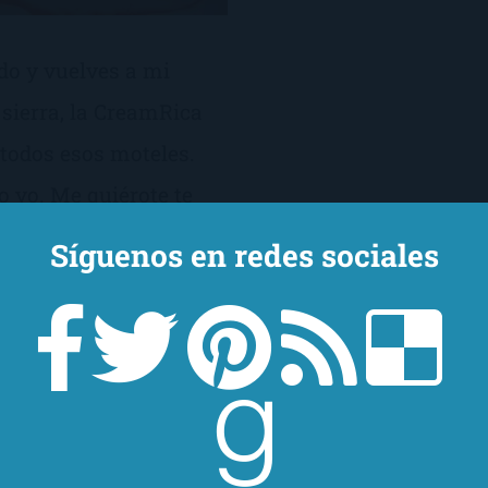
do y vuelves a mi
sierra, la CreamRica
 todos esos moteles.
o yo. Me quiérote te
A quién llevas ahora?
Síguenos en redes sociales
 de alaridos y […]