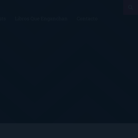
sts
Libros Que Enganchan
Contacto