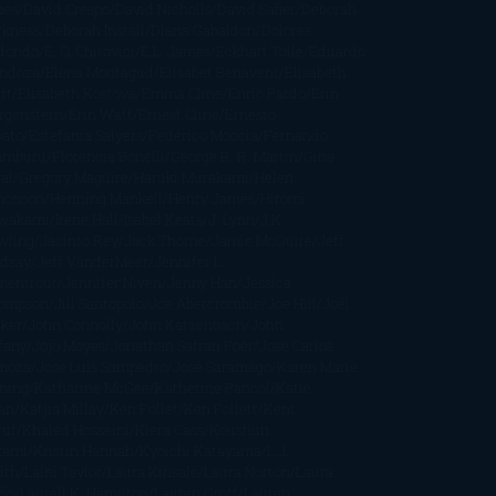
nes
David Crespo
David Nicholls
David Safier
Deborah
rkness
Deborah Install
Diana Gabaldon
Dolores
dondo
E. O. Chirovici
E.L. James
Eckhart Tolle
Eduardo
ndoza
Elena Montagud
Elísabet Benavent
Elisabeth
ft
Elisabeth Kostova
Emma Cline
Enric Pardo
Erin
rgenstern
Erin Watt
Ernest Cline
Ernesto
bato
Estefanía Salyers
Federico Moccia
Fernando
amburu
Florencia Bonelli
George R. R. Martin
Gina
al
Gregory Maguire
Haruki Murakami
Helen
monson
Henning Mankell
Henry James
Hiromi
wakami
Irene Hall
Isabel Keats
J. Lynn
J.K.
wling
Jacinto Rey
Jack Thorne
Jamie McGuire
Jeff
ndsay
Jeff VanderMeer
Jennifer L.
mentrout
Jennifer Niven
Jenny Han
Jessica
ompson
Jill Santopolo
Joe Abercrombie
Joe Hill
Joël
cker
John Connolly
John Katzenbach
John
fany
Jojo Moyes
Jonathan Safran Foer
Jose Carlos
moza
Jose Luis Sampedro
José Saramago
Karen Marie
ning
Katharine McGee
Katherine Pancol
Katie
an
Katjia Millay
Ken Follet
Ken Follett
Kent
ruf
Khaled Hosseini
Kiera Cass
Koushun
kami
Kristin Hannah
Kyoichi Katayama
L.J.
ith
Laini Taylor
Laura Kinsale
Laura Norton
Laura
ño
Laurell K. Hamilton
Lauren Groff
Lauren