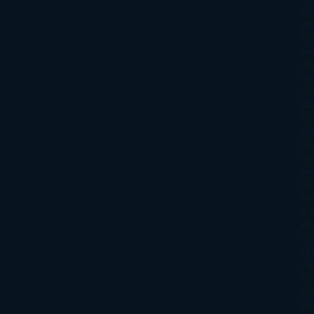
Oli
Att
Kl
An
Si
Va
Qu
Ma
Ku
Car
Do
Ga
Am
Ro
Ré
Ro
Wa
Yo
Ma
La
Kin
Phi
Re