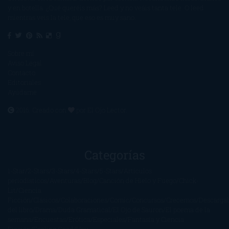
y en botella. ¿Qué queréis más? Leed y no veáis tanta tele. O leed
mientras veis la tele, que eso es muy sano.
Sobre mí
Aviso Legal
Contacto
Editoriales
Ayúdame
2016. Creado con
por
El Ojo Lector
.
Categorías
1-Star
2-Stars
3-Stars
4-Stars
5-Stars
Artículos
periodísticos
Aventuras
Blog
Canción de Hielo y Fuego
Chick-
Lit
Ciencia
Ficción
Clásicos
Colaboraciones
Comic
Concursos
Crecemos
Descarga
del libro
Drama
Duda Gramatical
El Ojo de Sauron
El poema de la
semana
Encuestas
Erótica
Especiales
Fantasía y Ciencia
Ficción
Feeling Good
Hay