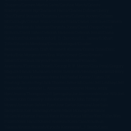
Chaparro
Carmen Martín Gaite
Caroline March
Celeste
Bradley
Celeste Ng
Charlaine Harris
Charles Dubow
Cherry
Chic
Cheryl Strayed
Christina Lauren
Colleen Hoover
Colleen
McCullough
Connie Willis
Cristina Prada
Daniel Glattauer
Daniela
Krien
Daphne du Maurier
Darynda Jones
David Crespo
David
Nicholls
David Safier
Deborah Harkness
Deborah Install
Diana
Gabaldon
Dolores Redondo
E. O. Chirovici
E.L. James
Eckhart
Tolle
Eduardo Mendoza
Elena Montagud
Elísabet
Benavent
Elisabeth Craft
Elisabeth Kostova
Emma Cline
Enric
Pardo
Erin Morgenstern
Erin Watt
Ernest Cline
Ernesto
Sábato
Estefanía Salyers
Federico Moccia
Fernando
Aramburu
Florencia Bonelli
George R. R. Martin
Gina Peral
Gregory
Maguire
Haruki Murakami
Helen Simonson
Henning Mankell
Henry
James
Hiromi Kawakami
Irene Hall
Isabel Keats
J. Lynn
J.K.
Rowling
Jacinto Rey
Jack Thorne
Jamie McGuire
Jeff Lindsay
Jeff
VanderMeer
Jennifer L. Armentrout
Jennifer Niven
Jenny
Han
Jessica Thompson
Jill Santopolo
Joe Abercrombie
Joe Hill
Joël
Dicker
John Connolly
John Katzenbach
John Tiffany
Jojo
Moyes
Jonathan Safran Foer
Jose Carlos Somoza
Jose Luis
Sampedro
José Saramago
Karen Marie Moning
Katharine
McGee
Katherine Pancol
Katie Khan
Katjia Millay
Ken Follet
Ken
Follett
Kent Haruf
Khaled Hosseini
Kiera Cass
Koushun
Takami
Kristin Hannah
Kyoichi Katayama
L.J. Smith
Laini