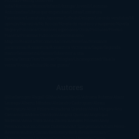
vida
Histórica
Humor
Infantil
Intriga
Juvenil
Lecturas
Anticipadas
Libros que enganchan
Listas
Literatura
Fantástica
Literatura Japonesa
LofbuksDesigns
Los más vendidos
Mi
opinión
Narrativa
No ficción
Novela de misterio y suspense
Novela
Negra y Policiaca
Ocasiones especiales
Otros
Películas
Premio
Planeta
Próximas Publicaciones
Realismo
Mágico
Realista
Recomendaciones
Reseñas
Romance
paranormal
Romántica
Romántica Victoriana
Sagas
Segunda
mano
Sentimental
Series
Sobrevivir a una
novela
Terror
Test
Thriller
Trilogías
Uncategorized
Ya a la
venta
Young Adults
¡No me gusta!
Autores
@ZoeSwinger
Abigail Gibbs
Adam Nevill
Adriana Rubens
Alaitz
Leceaga
Alberto Méndez
Alejandro Castroguer
Alexis
Harrington
Alice Kellen
Almudena Grandes
Altea Morgan
Ana
Cantarero
Andrew Davidson
Ángela Quintas
Angélique
Barbérat
Anna Todd
Anna Zaires
Annabel Pitcher
Anny
Peterson
Antonio Dikele Distefano
Art Spiegelman
Arturo Pérez-
Reverte
Audrey Carlan
Beth Kery
Beth Revis
Brittainy C.
Cherry
Camilla Läckberg
Carla Gràcia Mercadé
Carme