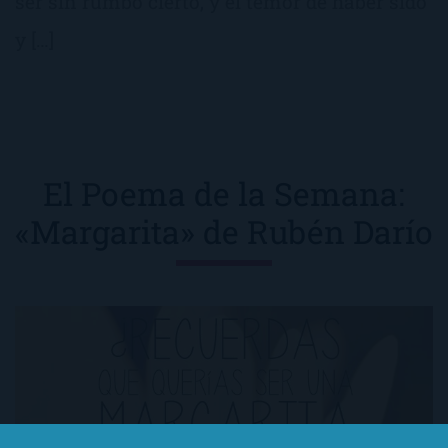
ser sin rumbo cierto, y el temor de haber sido
y […]
El Poema de la Semana:
«Margarita» de Rubén Darío