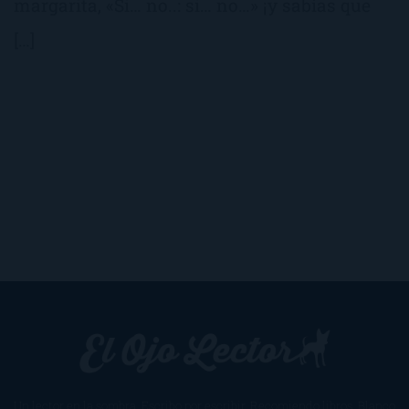
margarita, «Si… no..: si… no…» ¡y sabías que
[…]
Un lector en la sombra. Escribo por escribir. Recomiendo libros. Blanco