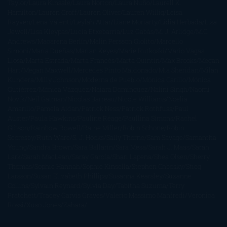
Taylor
Laura Kinsale
Laura Norton
Laura Nuño
Laurell K.
Hamilton
Lauren Groff
Lauren Oliver
Lauren Willig
Leisa
Rayven
Lena Valenti
Leylah Attar
Liane Moriarty
Lidia Herbada
Lisa
Jewell
Lisa Kleypas
Lucía Etxebarria
Luz Gabás
M. J. Arlidge
M.C.
Andrews
Macarena Berlín
Malin Persson Giolito
Marcello
Simoni
María Dueñas
Marian Keyes
Marie Rutkoski
Mario Vagas
Llosa
Marta Estrada
Marta Francés
Marta Quintín
Max Brooks
Megan
Hart
Megan Maxwell
Mercedes Pinto Maldonado
Mia Sheridan
Milan
Kundera
Milly Johnson
Moderna de Pueblo
Mónica Carillo
Mónica
Gutiérrez
Mónica Vázquez
Naiara Domínguez
Nalini Singh
Naomi
Novik
Neil Gaiman
Nicolas Barreau
Nicole Williams
Noelia
Amarillo
Pamela Aidan
Patrick Ness
Patrick Rothfuss
Paul
Auster
Paula Hawkins
Pauline Réage
Paullina Simons
Rachel
Gibson
Rainbow Rowell
Raine Miller
Robin Schone
Robin
Scoresby
Ruth Ware
S. J. Hooks
Sally Thorne
Sam Savage
Samantha
Young
Sandra Brown
Sara Ballarín
Sara Mesa
Sarah J. Maas
Sarah
Lark
Sarah MacLean
Saray García
Shari Lapena
Shea Olsen
Sherry
Thomas
Sophie Hannah
Sophie Kinsella
Stephen Chbosky
Stieg
Larsson
Susan Elizabeth Phillips
Susanna Kearsley
Suzanne
Collins
Sylvain Reynard
Sylvia Day
Tabitha Suzuma
Terry
Pratchett
Tracey Garvis Graves
Valerio Massimo Manfredi
Veronica
Rossi
Xuso Jones
Zahara