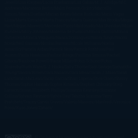
Jewell
Lisa Kleypas
Lucía Etxebarria
Luz Gabás
M. J. Arlidge
M.C.
Andrews
Macarena Berlín
Malin Persson Giolito
Marcello
Simoni
María Dueñas
Marian Keyes
Marie Rutkoski
Mario Vagas
Llosa
Marta Estrada
Marta Francés
Marta Quintín
Max Brooks
Megan
Hart
Megan Maxwell
Mercedes Pinto Maldonado
Mia Sheridan
Milan
Kundera
Milly Johnson
Moderna de Pueblo
Mónica Carillo
Mónica
Gutiérrez
Mónica Vázquez
Naiara Domínguez
Nalini Singh
Naomi
Novik
Neil Gaiman
Nicolas Barreau
Nicole Williams
Noelia
Amarillo
Pamela Aidan
Patrick Ness
Patrick Rothfuss
Paul
Auster
Paula Hawkins
Pauline Réage
Paullina Simons
Rachel
Gibson
Rainbow Rowell
Raine Miller
Robin Schone
Robin
Scoresby
Ruth Ware
S. J. Hooks
Sally Thorne
Sam Savage
Samantha
Young
Sandra Brown
Sara Ballarín
Sara Mesa
Sarah J. Maas
Sarah
Lark
Sarah MacLean
Saray García
Shari Lapena
Shea Olsen
Sherry
Thomas
Sophie Hannah
Sophie Kinsella
Stephen Chbosky
Stieg
Larsson
Susan Elizabeth Phillips
Susanna Kearsley
Suzanne
Collins
Sylvain Reynard
Sylvia Day
Tabitha Suzuma
Terry
Pratchett
Tracey Garvis Graves
Valerio Massimo Manfredi
Veronica
Rossi
Xuso Jones
Zahara
El Ojo Lector
by
www.elojolector.com
is licensed