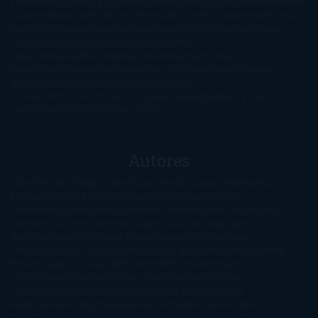
Fantástica
Literatura Japonesa
LofbuksDesigns
Los más vendidos
Mi
opinión
Narrativa
No ficción
Novela de misterio y suspense
Novela
Negra y Policiaca
Ocasiones especiales
Otros
Películas
Premio
Planeta
Próximas Publicaciones
Realismo
Mágico
Realista
Recomendaciones
Reseñas
Romance
paranormal
Romántica
Romántica Victoriana
Sagas
Segunda
mano
Sentimental
Series
Sobrevivir a una
novela
Terror
Test
Thriller
Trilogías
Uncategorized
Ya a la
venta
Young Adults
¡No me gusta!
Autores
@ZoeSwinger
Abigail Gibbs
Adam Nevill
Adriana Rubens
Alaitz
Leceaga
Alberto Méndez
Alejandro Castroguer
Alexis
Harrington
Alice Kellen
Almudena Grandes
Altea Morgan
Ana
Cantarero
Andrew Davidson
Ángela Quintas
Angélique
Barbérat
Anna Todd
Anna Zaires
Annabel Pitcher
Anny
Peterson
Antonio Dikele Distefano
Art Spiegelman
Arturo Pérez-
Reverte
Audrey Carlan
Beth Kery
Beth Revis
Brittainy C.
Cherry
Camilla Läckberg
Carla Gràcia Mercadé
Carme
Chaparro
Carmen Martín Gaite
Caroline March
Celeste
Bradley
Celeste Ng
Charlaine Harris
Charles Dubow
Cherry
Chic
Cheryl Strayed
Christina Lauren
Colleen Hoover
Colleen