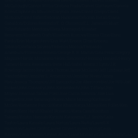
McCullough
Connie Willis
Cristina Prada
Daniel Glattauer
Daniela
Krien
Daphne du Maurier
Darynda Jones
David Crespo
David
Nicholls
David Safier
Deborah Harkness
Deborah Install
Diana
Gabaldon
Dolores Redondo
E. O. Chirovici
E.L. James
Eckhart
Tolle
Eduardo Mendoza
Elena Montagud
Elísabet
Benavent
Elisabeth Craft
Elisabeth Kostova
Emma Cline
Enric
Pardo
Erin Morgenstern
Erin Watt
Ernest Cline
Ernesto
Sábato
Estefanía Salyers
Federico Moccia
Fernando
Aramburu
Florencia Bonelli
George R. R. Martin
Gina Peral
Gregory
Maguire
Haruki Murakami
Helen Simonson
Henning Mankell
Henry
James
Hiromi Kawakami
Irene Hall
Isabel Keats
J. Lynn
J.K.
Rowling
Jacinto Rey
Jack Thorne
Jamie McGuire
Jeff Lindsay
Jeff
VanderMeer
Jennifer L. Armentrout
Jennifer Niven
Jenny
Han
Jessica Thompson
Jill Santopolo
Joe Abercrombie
Joe Hill
Joël
Dicker
John Connolly
John Katzenbach
John Tiffany
Jojo
Moyes
Jonathan Safran Foer
Jose Carlos Somoza
Jose Luis
Sampedro
José Saramago
Karen Marie Moning
Katharine
McGee
Katherine Pancol
Katie Khan
Katjia Millay
Ken Follet
Ken
Follett
Kent Haruf
Khaled Hosseini
Kiera Cass
Koushun
Takami
Kristin Hannah
Kyoichi Katayama
L.J. Smith
Laini
Taylor
Laura Kinsale
Laura Norton
Laura Nuño
Laurell K.
Hamilton
Lauren Groff
Lauren Oliver
Lauren Willig
Leisa
Rayven
Lena Valenti
Leylah Attar
Liane Moriarty
Lidia Herbada
Lisa