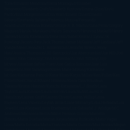
Tolle
Eduardo Mendoza
Elena Montagud
Elísabet
Benavent
Elisabeth Craft
Elisabeth Kostova
Emma Cline
Enric
Pardo
Erin Morgenstern
Erin Watt
Ernest Cline
Ernesto
Sábato
Estefanía Salyers
Federico Moccia
Fernando
Aramburu
Florencia Bonelli
George R. R. Martin
Gina Peral
Gregory
Maguire
Haruki Murakami
Helen Simonson
Henning Mankell
Henry
James
Hiromi Kawakami
Irene Hall
Isabel Keats
J. Lynn
J.K.
Rowling
Jacinto Rey
Jack Thorne
Jamie McGuire
Jeff Lindsay
Jeff
VanderMeer
Jennifer L. Armentrout
Jennifer Niven
Jenny
Han
Jessica Thompson
Jill Santopolo
Joe Abercrombie
Joe Hill
Joël
Dicker
John Connolly
John Katzenbach
John Tiffany
Jojo
Moyes
Jonathan Safran Foer
Jose Carlos Somoza
Jose Luis
Sampedro
José Saramago
Karen Marie Moning
Katharine
McGee
Katherine Pancol
Katie Khan
Katjia Millay
Ken Follet
Ken
Follett
Kent Haruf
Khaled Hosseini
Kiera Cass
Koushun
Takami
Kristin Hannah
Kyoichi Katayama
L.J. Smith
Laini
Taylor
Laura Kinsale
Laura Norton
Laura Nuño
Laurell K.
Hamilton
Lauren Groff
Lauren Oliver
Lauren Willig
Leisa
Rayven
Lena Valenti
Leylah Attar
Liane Moriarty
Lidia Herbada
Lisa
Jewell
Lisa Kleypas
Lucía Etxebarria
Luz Gabás
M. J. Arlidge
M.C.
Andrews
Macarena Berlín
Malin Persson Giolito
Marcello
Simoni
María Dueñas
Marian Keyes
Marie Rutkoski
Mario Vagas
Llosa
Marta Estrada
Marta Francés
Marta Quintín
Max Brooks
Megan