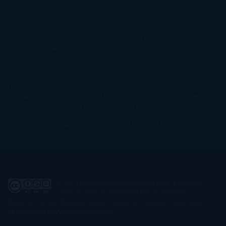
Hart
Megan Maxwell
Mercedes Pinto Maldonado
Mia Sheridan
Milan
Kundera
Milly Johnson
Moderna de Pueblo
Mónica Carillo
Mónica
Gutiérrez
Mónica Vázquez
Naiara Domínguez
Nalini Singh
Naomi
Novik
Neil Gaiman
Nicolas Barreau
Nicole Williams
Noelia
Amarillo
Pamela Aidan
Patrick Ness
Patrick Rothfuss
Paul
Auster
Paula Hawkins
Pauline Réage
Paullina Simons
Rachel
Gibson
Rainbow Rowell
Raine Miller
Robin Schone
Robin
Scoresby
Ruth Ware
S. J. Hooks
Sally Thorne
Sam Savage
Samantha
Young
Sandra Brown
Sara Ballarín
Sara Mesa
Sarah J. Maas
Sarah
Lark
Sarah MacLean
Saray García
Shari Lapena
Shea Olsen
Sherry
Thomas
Sophie Hannah
Sophie Kinsella
Stephen Chbosky
Stieg
Larsson
Susan Elizabeth Phillips
Susanna Kearsley
Suzanne
Collins
Sylvain Reynard
Sylvia Day
Tabitha Suzuma
Terry
Pratchett
Tracey Garvis Graves
Valerio Massimo Manfredi
Veronica
Rossi
Xuso Jones
Zahara
El Ojo Lector
by
www.elojolector.com
is licensed
under a
Creative Commons Reconocimiento-
NoComercial-SinObraDerivada 3.0 Unported License
. Creado a partir
de la obra en
www.elojolector.com
.