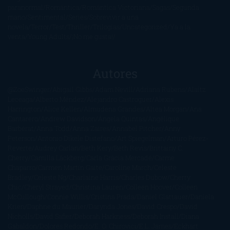
paranormal
Romántica
Romántica Victoriana
Sagas
Segunda
mano
Sentimental
Series
Sobrevivir a una
novela
Terror
Test
Thriller
Trilogías
Uncategorized
Ya a la
venta
Young Adults
¡No me gusta!
Autores
@ZoeSwinger
Abigail Gibbs
Adam Nevill
Adriana Rubens
Alaitz
Leceaga
Alberto Méndez
Alejandro Castroguer
Alexis
Harrington
Alice Kellen
Almudena Grandes
Altea Morgan
Ana
Cantarero
Andrew Davidson
Ángela Quintas
Angélique
Barbérat
Anna Todd
Anna Zaires
Annabel Pitcher
Anny
Peterson
Antonio Dikele Distefano
Art Spiegelman
Arturo Pérez-
Reverte
Audrey Carlan
Beth Kery
Beth Revis
Brittainy C.
Cherry
Camilla Läckberg
Carla Gràcia Mercadé
Carme
Chaparro
Carmen Martín Gaite
Caroline March
Celeste
Bradley
Celeste Ng
Charlaine Harris
Charles Dubow
Cherry
Chic
Cheryl Strayed
Christina Lauren
Colleen Hoover
Colleen
McCullough
Connie Willis
Cristina Prada
Daniel Glattauer
Daniela
Krien
Daphne du Maurier
Darynda Jones
David Crespo
David
Nicholls
David Safier
Deborah Harkness
Deborah Install
Diana
Gabaldon
Dolores Redondo
E. O. Chirovici
E.L. James
Eckhart