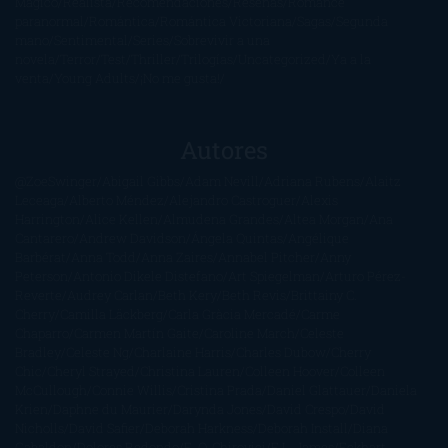
Mágico
Realista
Recomendaciones
Reseñas
Romance
paranormal
Romántica
Romántica Victoriana
Sagas
Segunda
mano
Sentimental
Series
Sobrevivir a una
novela
Terror
Test
Thriller
Trilogías
Uncategorized
Ya a la
venta
Young Adults
¡No me gusta!
Autores
@ZoeSwinger
Abigail Gibbs
Adam Nevill
Adriana Rubens
Alaitz
Leceaga
Alberto Méndez
Alejandro Castroguer
Alexis
Harrington
Alice Kellen
Almudena Grandes
Altea Morgan
Ana
Cantarero
Andrew Davidson
Ángela Quintas
Angélique
Barbérat
Anna Todd
Anna Zaires
Annabel Pitcher
Anny
Peterson
Antonio Dikele Distefano
Art Spiegelman
Arturo Pérez-
Reverte
Audrey Carlan
Beth Kery
Beth Revis
Brittainy C.
Cherry
Camilla Läckberg
Carla Gràcia Mercadé
Carme
Chaparro
Carmen Martín Gaite
Caroline March
Celeste
Bradley
Celeste Ng
Charlaine Harris
Charles Dubow
Cherry
Chic
Cheryl Strayed
Christina Lauren
Colleen Hoover
Colleen
McCullough
Connie Willis
Cristina Prada
Daniel Glattauer
Daniela
Krien
Daphne du Maurier
Darynda Jones
David Crespo
David
Nicholls
David Safier
Deborah Harkness
Deborah Install
Diana
Gabaldon
Dolores Redondo
E. O. Chirovici
E.L. James
Eckhart