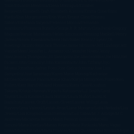
Tolle
Eduardo Mendoza
Elena Montagud
Elísabet
Benavent
Elisabeth Craft
Elisabeth Kostova
Emma Cline
Enric
Pardo
Erin Morgenstern
Erin Watt
Ernest Cline
Ernesto
Sábato
Estefanía Salyers
Federico Moccia
Fernando
Aramburu
Florencia Bonelli
George R. R. Martin
Gina Peral
Gregory
Maguire
Haruki Murakami
Helen Simonson
Henning Mankell
Henry
James
Hiromi Kawakami
Irene Hall
Isabel Keats
J. Lynn
J.K.
Rowling
Jacinto Rey
Jack Thorne
Jamie McGuire
Jeff Lindsay
Jeff
VanderMeer
Jennifer L. Armentrout
Jennifer Niven
Jenny
Han
Jessica Thompson
Jill Santopolo
Joe Abercrombie
Joe Hill
Joël
Dicker
John Connolly
John Katzenbach
John Tiffany
Jojo
Moyes
Jonathan Safran Foer
Jose Carlos Somoza
Jose Luis
Sampedro
José Saramago
Karen Marie Moning
Katharine
McGee
Katherine Pancol
Katie Khan
Katjia Millay
Ken Follet
Ken
Follett
Kent Haruf
Khaled Hosseini
Kiera Cass
Koushun
Takami
Kristin Hannah
Kyoichi Katayama
L.J. Smith
Laini
Taylor
Laura Kinsale
Laura Norton
Laura Nuño
Laurell K.
Hamilton
Lauren Groff
Lauren Oliver
Lauren Willig
Leisa
Rayven
Lena Valenti
Leylah Attar
Liane Moriarty
Lidia Herbada
Lisa
Jewell
Lisa Kleypas
Lucía Etxebarria
Luz Gabás
M. J. Arlidge
M.C.
Andrews
Macarena Berlín
Malin Persson Giolito
Marcello
Simoni
María Dueñas
Marian Keyes
Marie Rutkoski
Mario Vagas
Llosa
Marta Estrada
Marta Francés
Marta Quintín
Max Brooks
Megan