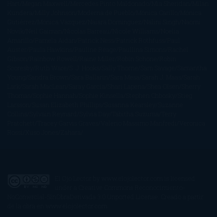
Hart
Megan Maxwell
Mercedes Pinto Maldonado
Mia Sheridan
Milan
Kundera
Milly Johnson
Moderna de Pueblo
Mónica Carillo
Mónica
Gutiérrez
Mónica Vázquez
Naiara Domínguez
Nalini Singh
Naomi
Novik
Neil Gaiman
Nicolas Barreau
Nicole Williams
Noelia
Amarillo
Pamela Aidan
Patrick Ness
Patrick Rothfuss
Paul
Auster
Paula Hawkins
Pauline Réage
Paullina Simons
Rachel
Gibson
Rainbow Rowell
Raine Miller
Robin Schone
Robin
Scoresby
Ruth Ware
S. J. Hooks
Sally Thorne
Sam Savage
Samantha
Young
Sandra Brown
Sara Ballarín
Sara Mesa
Sarah J. Maas
Sarah
Lark
Sarah MacLean
Saray García
Shari Lapena
Shea Olsen
Sherry
Thomas
Sophie Hannah
Sophie Kinsella
Stephen Chbosky
Stieg
Larsson
Susan Elizabeth Phillips
Susanna Kearsley
Suzanne
Collins
Sylvain Reynard
Sylvia Day
Tabitha Suzuma
Terry
Pratchett
Tracey Garvis Graves
Valerio Massimo Manfredi
Veronica
Rossi
Xuso Jones
Zahara
El Ojo Lector
by
www.elojolector.com
is licensed
under a
Creative Commons Reconocimiento-
NoComercial-SinObraDerivada 3.0 Unported License
. Creado a partir
de la obra en
www.elojolector.com
.