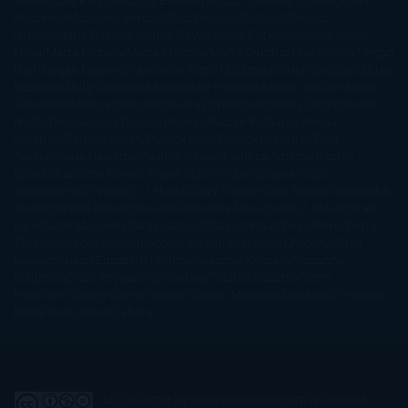
Jewell
Lisa Kleypas
Lucía Etxebarria
Luz Gabás
M. J. Arlidge
M.C.
Andrews
Macarena Berlín
Malin Persson Giolito
Marcello
Simoni
María Dueñas
Marian Keyes
Marie Rutkoski
Mario Vagas
Llosa
Marta Estrada
Marta Francés
Marta Quintín
Max Brooks
Megan
Hart
Megan Maxwell
Mercedes Pinto Maldonado
Mia Sheridan
Milan
Kundera
Milly Johnson
Moderna de Pueblo
Mónica Carillo
Mónica
Gutiérrez
Mónica Vázquez
Naiara Domínguez
Nalini Singh
Naomi
Novik
Neil Gaiman
Nicolas Barreau
Nicole Williams
Noelia
Amarillo
Pamela Aidan
Patrick Ness
Patrick Rothfuss
Paul
Auster
Paula Hawkins
Pauline Réage
Paullina Simons
Rachel
Gibson
Rainbow Rowell
Raine Miller
Robin Schone
Robin
Scoresby
Ruth Ware
S. J. Hooks
Sally Thorne
Sam Savage
Samantha
Young
Sandra Brown
Sara Ballarín
Sara Mesa
Sarah J. Maas
Sarah
Lark
Sarah MacLean
Saray García
Shari Lapena
Shea Olsen
Sherry
Thomas
Sophie Hannah
Sophie Kinsella
Stephen Chbosky
Stieg
Larsson
Susan Elizabeth Phillips
Susanna Kearsley
Suzanne
Collins
Sylvain Reynard
Sylvia Day
Tabitha Suzuma
Terry
Pratchett
Tracey Garvis Graves
Valerio Massimo Manfredi
Veronica
Rossi
Xuso Jones
Zahara
El Ojo Lector
by
www.elojolector.com
is licensed