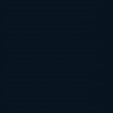
McCullough
Connie Willis
Cristina Prada
Daniel Glattauer
Daniela
Krien
Daphne du Maurier
Darynda Jones
David Crespo
David
Nicholls
David Safier
Deborah Harkness
Deborah Install
Diana
Gabaldon
Dolores Redondo
E. O. Chirovici
E.L. James
Eckhart
Tolle
Eduardo Mendoza
Elena Montagud
Elísabet
Benavent
Elisabeth Craft
Elisabeth Kostova
Emma Cline
Enric
Pardo
Erin Morgenstern
Erin Watt
Ernest Cline
Ernesto
Sábato
Estefanía Salyers
Federico Moccia
Fernando
Aramburu
Florencia Bonelli
George R. R. Martin
Gina Peral
Gregory
Maguire
Haruki Murakami
Helen Simonson
Henning Mankell
Henry
James
Hiromi Kawakami
Irene Hall
Isabel Keats
J. Lynn
J.K.
Rowling
Jacinto Rey
Jack Thorne
Jamie McGuire
Jeff Lindsay
Jeff
VanderMeer
Jennifer L. Armentrout
Jennifer Niven
Jenny
Han
Jessica Thompson
Jill Santopolo
Joe Abercrombie
Joe Hill
Joël
Dicker
John Connolly
John Katzenbach
John Tiffany
Jojo
Moyes
Jonathan Safran Foer
Jose Carlos Somoza
Jose Luis
Sampedro
José Saramago
Karen Marie Moning
Katharine
McGee
Katherine Pancol
Katie Khan
Katjia Millay
Ken Follet
Ken
Follett
Kent Haruf
Khaled Hosseini
Kiera Cass
Koushun
Takami
Kristin Hannah
Kyoichi Katayama
L.J. Smith
Laini
Taylor
Laura Kinsale
Laura Norton
Laura Nuño
Laurell K.
Hamilton
Lauren Groff
Lauren Oliver
Lauren Willig
Leisa
Rayven
Lena Valenti
Leylah Attar
Liane Moriarty
Lidia Herbada
Lisa