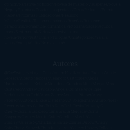
opinión
Narrativa
No ficción
Novela de misterio y suspense
Novela
Negra y Policiaca
Ocasiones especiales
Otros
Películas
Premio
Planeta
Próximas Publicaciones
Realismo
Mágico
Realista
Recomendaciones
Reseñas
Romance
paranormal
Romántica
Romántica Victoriana
Sagas
Segunda
mano
Sentimental
Series
Sobrevivir a una
novela
Terror
Test
Thriller
Trilogías
Uncategorized
Ya a la
venta
Young Adults
¡No me gusta!
Autores
@ZoeSwinger
Abigail Gibbs
Adam Nevill
Adriana Rubens
Alaitz
Leceaga
Alberto Méndez
Alejandro Castroguer
Alexis
Harrington
Alice Kellen
Almudena Grandes
Altea Morgan
Ana
Cantarero
Andrew Davidson
Ángela Quintas
Angélique
Barbérat
Anna Todd
Anna Zaires
Annabel Pitcher
Anny
Peterson
Antonio Dikele Distefano
Art Spiegelman
Arturo Pérez-
Reverte
Audrey Carlan
Beth Kery
Beth Revis
Brittainy C.
Cherry
Camilla Läckberg
Carla Gràcia Mercadé
Carme
Chaparro
Carmen Martín Gaite
Caroline March
Celeste
Bradley
Celeste Ng
Charlaine Harris
Charles Dubow
Cherry
Chic
Cheryl Strayed
Christina Lauren
Colleen Hoover
Colleen