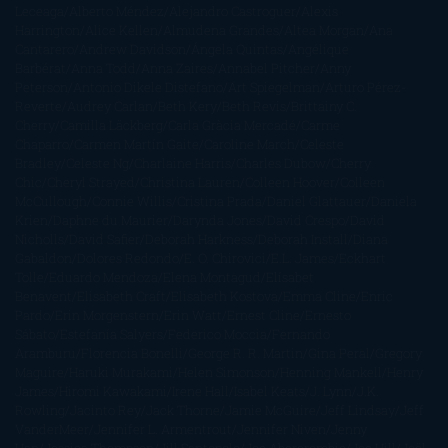
Leceaga
Alberto Méndez
Alejandro Castroguer
Alexis
Harrington
Alice Kellen
Almudena Grandes
Altea Morgan
Ana
Cantarero
Andrew Davidson
Ángela Quintas
Angélique
Barbérat
Anna Todd
Anna Zaires
Annabel Pitcher
Anny
Peterson
Antonio Dikele Distefano
Art Spiegelman
Arturo Pérez-
Reverte
Audrey Carlan
Beth Kery
Beth Revis
Brittainy C.
Cherry
Camilla Läckberg
Carla Gràcia Mercadé
Carme
Chaparro
Carmen Martín Gaite
Caroline March
Celeste
Bradley
Celeste Ng
Charlaine Harris
Charles Dubow
Cherry
Chic
Cheryl Strayed
Christina Lauren
Colleen Hoover
Colleen
McCullough
Connie Willis
Cristina Prada
Daniel Glattauer
Daniela
Krien
Daphne du Maurier
Darynda Jones
David Crespo
David
Nicholls
David Safier
Deborah Harkness
Deborah Install
Diana
Gabaldon
Dolores Redondo
E. O. Chirovici
E.L. James
Eckhart
Tolle
Eduardo Mendoza
Elena Montagud
Elísabet
Benavent
Elisabeth Craft
Elisabeth Kostova
Emma Cline
Enric
Pardo
Erin Morgenstern
Erin Watt
Ernest Cline
Ernesto
Sábato
Estefanía Salyers
Federico Moccia
Fernando
Aramburu
Florencia Bonelli
George R. R. Martin
Gina Peral
Gregory
Maguire
Haruki Murakami
Helen Simonson
Henning Mankell
Henry
James
Hiromi Kawakami
Irene Hall
Isabel Keats
J. Lynn
J.K.
Rowling
Jacinto Rey
Jack Thorne
Jamie McGuire
Jeff Lindsay
Jeff
VanderMeer
Jennifer L. Armentrout
Jennifer Niven
Jenny