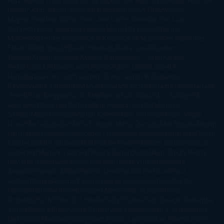
Han
Jessica Thompson
Jill Santopolo
Joe Abercrombie
Joe Hill
Joël
Dicker
John Connolly
John Katzenbach
John Tiffany
Jojo
Moyes
Jonathan Safran Foer
Jose Carlos Somoza
Jose Luis
Sampedro
José Saramago
Karen Marie Moning
Katharine
McGee
Katherine Pancol
Katie Khan
Katjia Millay
Ken Follet
Ken
Follett
Kent Haruf
Khaled Hosseini
Kiera Cass
Koushun
Takami
Kristin Hannah
Kyoichi Katayama
L.J. Smith
Laini
Taylor
Laura Kinsale
Laura Norton
Laura Nuño
Laurell K.
Hamilton
Lauren Groff
Lauren Oliver
Lauren Willig
Leisa
Rayven
Lena Valenti
Leylah Attar
Liane Moriarty
Lidia Herbada
Lisa
Jewell
Lisa Kleypas
Lucía Etxebarria
Luz Gabás
M. J. Arlidge
M.C.
Andrews
Macarena Berlín
Malin Persson Giolito
Marcello
Simoni
María Dueñas
Marian Keyes
Marie Rutkoski
Mario Vagas
Llosa
Marta Estrada
Marta Francés
Marta Quintín
Max Brooks
Megan
Hart
Megan Maxwell
Mercedes Pinto Maldonado
Mia Sheridan
Milan
Kundera
Milly Johnson
Moderna de Pueblo
Mónica Carillo
Mónica
Gutiérrez
Mónica Vázquez
Naiara Domínguez
Nalini Singh
Naomi
Novik
Neil Gaiman
Nicolas Barreau
Nicole Williams
Noelia
Amarillo
Pamela Aidan
Patrick Ness
Patrick Rothfuss
Paul
Auster
Paula Hawkins
Pauline Réage
Paullina Simons
Rachel
Gibson
Rainbow Rowell
Raine Miller
Robin Schone
Robin
Scoresby
Ruth Ware
S. J. Hooks
Sally Thorne
Sam Savage
Samantha
Young
Sandra Brown
Sara Ballarín
Sara Mesa
Sarah J. Maas
Sarah
Lark
Sarah MacLean
Saray García
Shari Lapena
Shea Olsen
Sherry