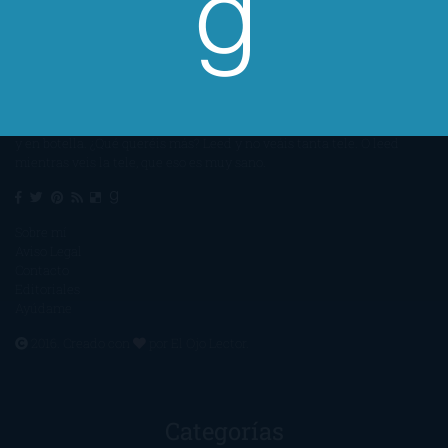
Un lector en la sombra. Escribo por escribir. Recomiendo libros. Blanco
y en botella. ¿Qué queréis más? Leed y no veáis tanta tele. O leed
mientras veis la tele, que eso es muy sano.
Sobre mí
Aviso Legal
Contacto
Editoriales
Ayúdame
2016. Creado con
por
El Ojo Lector
.
Categorías