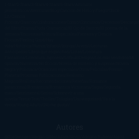
1-Star
2-Stars
3-Stars
4-Stars
5-Stars
Artículos
periodísticos
Aventuras
Blog
Canción de Hielo y Fuego
Chick-
Lit
Ciencia
Ficción
Clásicos
Colaboraciones
Comic
Concursos
Crecemos
Descarga
del libro
Drama
Duda Gramatical
El Ojo de Sauron
El poema de la
semana
Encuestas
Erótica
Especiales
Fantasía y Ciencia
Ficción
Feeling Good
Hay
vida
Histórica
Humor
Infantil
Intriga
Juvenil
Lecturas
Anticipadas
Libros que enganchan
Listas
Literatura
Fantástica
Literatura Japonesa
LofbuksDesigns
Los más vendidos
Mi
opinión
Narrativa
No ficción
Novela de misterio y suspense
Novela
Negra y Policiaca
Ocasiones especiales
Otros
Películas
Premio
Planeta
Próximas Publicaciones
Realismo
Mágico
Realista
Recomendaciones
Reseñas
Romance
paranormal
Romántica
Romántica Victoriana
Sagas
Segunda
mano
Sentimental
Series
Sobrevivir a una
novela
Terror
Test
Thriller
Trilogías
Uncategorized
Ya a la
venta
Young Adults
¡No me gusta!
Autores
@ZoeSwinger
Abigail Gibbs
Adam Nevill
Adriana Rubens
Alaitz