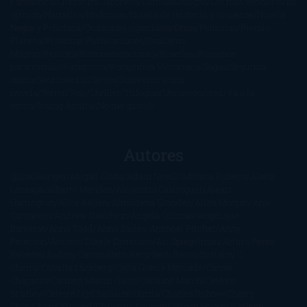
Fantástica
Literatura Japonesa
LofbuksDesigns
Los más vendidos
Mi
opinión
Narrativa
No ficción
Novela de misterio y suspense
Novela
Negra y Policiaca
Ocasiones especiales
Otros
Películas
Premio
Planeta
Próximas Publicaciones
Realismo
Mágico
Realista
Recomendaciones
Reseñas
Romance
paranormal
Romántica
Romántica Victoriana
Sagas
Segunda
mano
Sentimental
Series
Sobrevivir a una
novela
Terror
Test
Thriller
Trilogías
Uncategorized
Ya a la
venta
Young Adults
¡No me gusta!
Autores
@ZoeSwinger
Abigail Gibbs
Adam Nevill
Adriana Rubens
Alaitz
Leceaga
Alberto Méndez
Alejandro Castroguer
Alexis
Harrington
Alice Kellen
Almudena Grandes
Altea Morgan
Ana
Cantarero
Andrew Davidson
Ángela Quintas
Angélique
Barbérat
Anna Todd
Anna Zaires
Annabel Pitcher
Anny
Peterson
Antonio Dikele Distefano
Art Spiegelman
Arturo Pérez-
Reverte
Audrey Carlan
Beth Kery
Beth Revis
Brittainy C.
Cherry
Camilla Läckberg
Carla Gràcia Mercadé
Carme
Chaparro
Carmen Martín Gaite
Caroline March
Celeste
Bradley
Celeste Ng
Charlaine Harris
Charles Dubow
Cherry
Chic
Cheryl Strayed
Christina Lauren
Colleen Hoover
Colleen