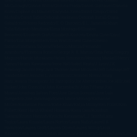
McCullough
Connie Willis
Cristina Prada
Daniel Glattauer
Daniela
Krien
Daphne du Maurier
Darynda Jones
David Crespo
David
Nicholls
David Safier
Deborah Harkness
Deborah Install
Diana
Gabaldon
Dolores Redondo
E. O. Chirovici
E.L. James
Eckhart
Tolle
Eduardo Mendoza
Elena Montagud
Elísabet
Benavent
Elisabeth Craft
Elisabeth Kostova
Emma Cline
Enric
Pardo
Erin Morgenstern
Erin Watt
Ernest Cline
Ernesto
Sábato
Estefanía Salyers
Federico Moccia
Fernando
Aramburu
Florencia Bonelli
George R. R. Martin
Gina Peral
Gregory
Maguire
Haruki Murakami
Helen Simonson
Henning Mankell
Henry
James
Hiromi Kawakami
Irene Hall
Isabel Keats
J. Lynn
J.K.
Rowling
Jacinto Rey
Jack Thorne
Jamie McGuire
Jeff Lindsay
Jeff
VanderMeer
Jennifer L. Armentrout
Jennifer Niven
Jenny
Han
Jessica Thompson
Jill Santopolo
Joe Abercrombie
Joe Hill
Joël
Dicker
John Connolly
John Katzenbach
John Tiffany
Jojo
Moyes
Jonathan Safran Foer
Jose Carlos Somoza
Jose Luis
Sampedro
José Saramago
Karen Marie Moning
Katharine
McGee
Katherine Pancol
Katie Khan
Katjia Millay
Ken Follet
Ken
Follett
Kent Haruf
Khaled Hosseini
Kiera Cass
Koushun
Takami
Kristin Hannah
Kyoichi Katayama
L.J. Smith
Laini
Taylor
Laura Kinsale
Laura Norton
Laura Nuño
Laurell K.
Hamilton
Lauren Groff
Lauren Oliver
Lauren Willig
Leisa
Rayven
Lena Valenti
Leylah Attar
Liane Moriarty
Lidia Herbada
Lisa