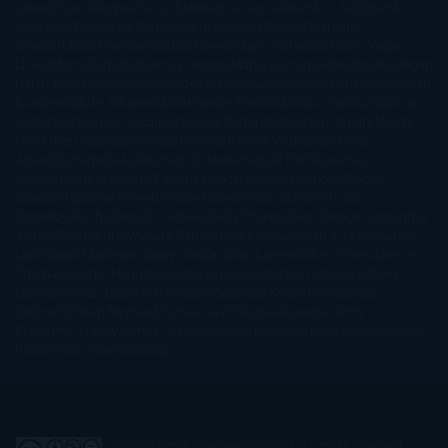
Jewell
Lisa Kleypas
Lucía Etxebarria
Luz Gabás
M. J. Arlidge
M.C.
Andrews
Macarena Berlín
Malin Persson Giolito
Marcello
Simoni
María Dueñas
Marian Keyes
Marie Rutkoski
Mario Vagas
Llosa
Marta Estrada
Marta Francés
Marta Quintín
Max Brooks
Megan
Hart
Megan Maxwell
Mercedes Pinto Maldonado
Mia Sheridan
Milan
Kundera
Milly Johnson
Moderna de Pueblo
Mónica Carillo
Mónica
Gutiérrez
Mónica Vázquez
Naiara Domínguez
Nalini Singh
Naomi
Novik
Neil Gaiman
Nicolas Barreau
Nicole Williams
Noelia
Amarillo
Pamela Aidan
Patrick Ness
Patrick Rothfuss
Paul
Auster
Paula Hawkins
Pauline Réage
Paullina Simons
Rachel
Gibson
Rainbow Rowell
Raine Miller
Robin Schone
Robin
Scoresby
Ruth Ware
S. J. Hooks
Sally Thorne
Sam Savage
Samantha
Young
Sandra Brown
Sara Ballarín
Sara Mesa
Sarah J. Maas
Sarah
Lark
Sarah MacLean
Saray García
Shari Lapena
Shea Olsen
Sherry
Thomas
Sophie Hannah
Sophie Kinsella
Stephen Chbosky
Stieg
Larsson
Susan Elizabeth Phillips
Susanna Kearsley
Suzanne
Collins
Sylvain Reynard
Sylvia Day
Tabitha Suzuma
Terry
Pratchett
Tracey Garvis Graves
Valerio Massimo Manfredi
Veronica
Rossi
Xuso Jones
Zahara
El Ojo Lector
by
www.elojolector.com
is licensed