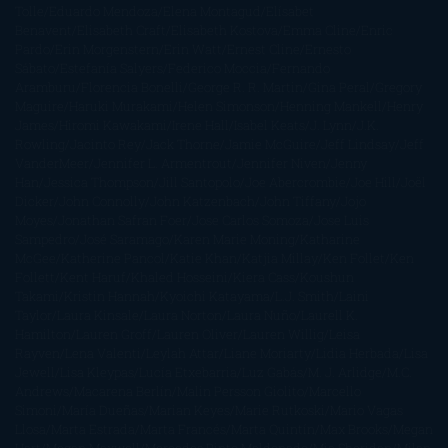
Tolle
Eduardo Mendoza
Elena Montagud
Elísabet
Benavent
Elisabeth Craft
Elisabeth Kostova
Emma Cline
Enric
Pardo
Erin Morgenstern
Erin Watt
Ernest Cline
Ernesto
Sábato
Estefanía Salyers
Federico Moccia
Fernando
Aramburu
Florencia Bonelli
George R. R. Martin
Gina Peral
Gregory
Maguire
Haruki Murakami
Helen Simonson
Henning Mankell
Henry
James
Hiromi Kawakami
Irene Hall
Isabel Keats
J. Lynn
J.K.
Rowling
Jacinto Rey
Jack Thorne
Jamie McGuire
Jeff Lindsay
Jeff
VanderMeer
Jennifer L. Armentrout
Jennifer Niven
Jenny
Han
Jessica Thompson
Jill Santopolo
Joe Abercrombie
Joe Hill
Joël
Dicker
John Connolly
John Katzenbach
John Tiffany
Jojo
Moyes
Jonathan Safran Foer
Jose Carlos Somoza
Jose Luis
Sampedro
José Saramago
Karen Marie Moning
Katharine
McGee
Katherine Pancol
Katie Khan
Katjia Millay
Ken Follet
Ken
Follett
Kent Haruf
Khaled Hosseini
Kiera Cass
Koushun
Takami
Kristin Hannah
Kyoichi Katayama
L.J. Smith
Laini
Taylor
Laura Kinsale
Laura Norton
Laura Nuño
Laurell K.
Hamilton
Lauren Groff
Lauren Oliver
Lauren Willig
Leisa
Rayven
Lena Valenti
Leylah Attar
Liane Moriarty
Lidia Herbada
Lisa
Jewell
Lisa Kleypas
Lucía Etxebarria
Luz Gabás
M. J. Arlidge
M.C.
Andrews
Macarena Berlín
Malin Persson Giolito
Marcello
Simoni
María Dueñas
Marian Keyes
Marie Rutkoski
Mario Vagas
Llosa
Marta Estrada
Marta Francés
Marta Quintín
Max Brooks
Megan