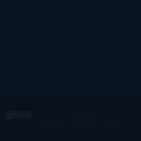
Hart
Megan Maxwell
Mercedes Pinto Maldonado
Mia Sheridan
Milan
Kundera
Milly Johnson
Moderna de Pueblo
Mónica Carillo
Mónica
Gutiérrez
Mónica Vázquez
Naiara Domínguez
Nalini Singh
Naomi
Novik
Neil Gaiman
Nicolas Barreau
Nicole Williams
Noelia
Amarillo
Pamela Aidan
Patrick Ness
Patrick Rothfuss
Paul
Auster
Paula Hawkins
Pauline Réage
Paullina Simons
Rachel
Gibson
Rainbow Rowell
Raine Miller
Robin Schone
Robin
Scoresby
Ruth Ware
S. J. Hooks
Sally Thorne
Sam Savage
Samantha
Young
Sandra Brown
Sara Ballarín
Sara Mesa
Sarah J. Maas
Sarah
Lark
Sarah MacLean
Saray García
Shari Lapena
Shea Olsen
Sherry
Thomas
Sophie Hannah
Sophie Kinsella
Stephen Chbosky
Stieg
Larsson
Susan Elizabeth Phillips
Susanna Kearsley
Suzanne
Collins
Sylvain Reynard
Sylvia Day
Tabitha Suzuma
Terry
Pratchett
Tracey Garvis Graves
Valerio Massimo Manfredi
Veronica
Rossi
Xuso Jones
Zahara
El Ojo Lector
by
www.elojolector.com
is licensed
under a
Creative Commons Reconocimiento-
NoComercial-SinObraDerivada 3.0 Unported License
. Creado a partir
de la obra en
www.elojolector.com
.