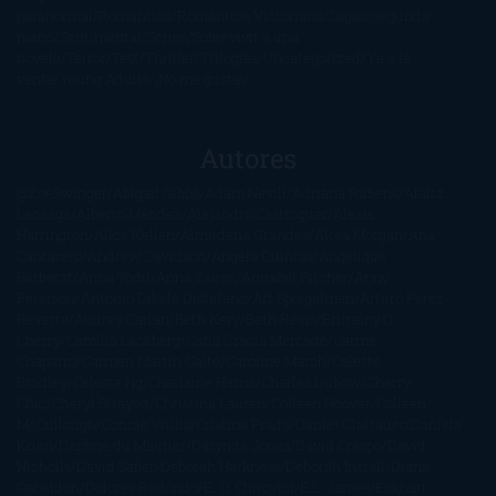
paranormal
Romántica
Romántica Victoriana
Sagas
Segunda
mano
Sentimental
Series
Sobrevivir a una
novela
Terror
Test
Thriller
Trilogías
Uncategorized
Ya a la
venta
Young Adults
¡No me gusta!
Autores
@ZoeSwinger
Abigail Gibbs
Adam Nevill
Adriana Rubens
Alaitz
Leceaga
Alberto Méndez
Alejandro Castroguer
Alexis
Harrington
Alice Kellen
Almudena Grandes
Altea Morgan
Ana
Cantarero
Andrew Davidson
Ángela Quintas
Angélique
Barbérat
Anna Todd
Anna Zaires
Annabel Pitcher
Anny
Peterson
Antonio Dikele Distefano
Art Spiegelman
Arturo Pérez-
Reverte
Audrey Carlan
Beth Kery
Beth Revis
Brittainy C.
Cherry
Camilla Läckberg
Carla Gràcia Mercadé
Carme
Chaparro
Carmen Martín Gaite
Caroline March
Celeste
Bradley
Celeste Ng
Charlaine Harris
Charles Dubow
Cherry
Chic
Cheryl Strayed
Christina Lauren
Colleen Hoover
Colleen
McCullough
Connie Willis
Cristina Prada
Daniel Glattauer
Daniela
Krien
Daphne du Maurier
Darynda Jones
David Crespo
David
Nicholls
David Safier
Deborah Harkness
Deborah Install
Diana
Gabaldon
Dolores Redondo
E. O. Chirovici
E.L. James
Eckhart