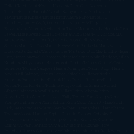
McGee
Katherine Pancol
Katie Khan
Katjia Millay
Ken Follet
Ken
Follett
Kent Haruf
Khaled Hosseini
Kiera Cass
Koushun
Takami
Kristin Hannah
Kyoichi Katayama
L.J. Smith
Laini
Taylor
Laura Kinsale
Laura Norton
Laura Nuño
Laurell K.
Hamilton
Lauren Groff
Lauren Oliver
Lauren Willig
Leisa
Rayven
Lena Valenti
Leylah Attar
Liane Moriarty
Lidia Herbada
Lisa
Jewell
Lisa Kleypas
Lucía Etxebarria
Luz Gabás
M. J. Arlidge
M.C.
Andrews
Macarena Berlín
Malin Persson Giolito
Marcello
Simoni
María Dueñas
Marian Keyes
Marie Rutkoski
Mario Vagas
Llosa
Marta Estrada
Marta Francés
Marta Quintín
Max Brooks
Megan
Hart
Megan Maxwell
Mercedes Pinto Maldonado
Mia Sheridan
Milan
Kundera
Milly Johnson
Moderna de Pueblo
Mónica Carillo
Mónica
Gutiérrez
Mónica Vázquez
Naiara Domínguez
Nalini Singh
Naomi
Novik
Neil Gaiman
Nicolas Barreau
Nicole Williams
Noelia
Amarillo
Pamela Aidan
Patrick Ness
Patrick Rothfuss
Paul
Auster
Paula Hawkins
Pauline Réage
Paullina Simons
Rachel
Gibson
Rainbow Rowell
Raine Miller
Robin Schone
Robin
Scoresby
Ruth Ware
S. J. Hooks
Sally Thorne
Sam Savage
Samantha
Young
Sandra Brown
Sara Ballarín
Sara Mesa
Sarah J. Maas
Sarah
Lark
Sarah MacLean
Saray García
Shari Lapena
Shea Olsen
Sherry
Thomas
Sophie Hannah
Sophie Kinsella
Stephen Chbosky
Stieg
Larsson
Susan Elizabeth Phillips
Susanna Kearsley
Suzanne
Collins
Sylvain Reynard
Sylvia Day
Tabitha Suzuma
Terry
Pratchett
Tracey Garvis Graves
Valerio Massimo Manfredi
Veronica