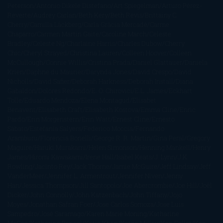
Peterson
Antonio Dikele Distefano
Art Spiegelman
Arturo Pérez-
Reverte
Audrey Carlan
Beth Kery
Beth Revis
Brittainy C.
Cherry
Camilla Läckberg
Carla Gràcia Mercadé
Carme
Chaparro
Carmen Martín Gaite
Caroline March
Celeste
Bradley
Celeste Ng
Charlaine Harris
Charles Dubow
Cherry
Chic
Cheryl Strayed
Christina Lauren
Colleen Hoover
Colleen
McCullough
Connie Willis
Cristina Prada
Daniel Glattauer
Daniela
Krien
Daphne du Maurier
Darynda Jones
David Crespo
David
Nicholls
David Safier
Deborah Harkness
Deborah Install
Diana
Gabaldon
Dolores Redondo
E. O. Chirovici
E.L. James
Eckhart
Tolle
Eduardo Mendoza
Elena Montagud
Elísabet
Benavent
Elisabeth Craft
Elisabeth Kostova
Emma Cline
Enric
Pardo
Erin Morgenstern
Erin Watt
Ernest Cline
Ernesto
Sábato
Estefanía Salyers
Federico Moccia
Fernando
Aramburu
Florencia Bonelli
George R. R. Martin
Gina Peral
Gregory
Maguire
Haruki Murakami
Helen Simonson
Henning Mankell
Henry
James
Hiromi Kawakami
Irene Hall
Isabel Keats
J. Lynn
J.K.
Rowling
Jacinto Rey
Jack Thorne
Jamie McGuire
Jeff Lindsay
Jeff
VanderMeer
Jennifer L. Armentrout
Jennifer Niven
Jenny
Han
Jessica Thompson
Jill Santopolo
Joe Abercrombie
Joe Hill
Joël
Dicker
John Connolly
John Katzenbach
John Tiffany
Jojo
Moyes
Jonathan Safran Foer
Jose Carlos Somoza
Jose Luis
Sampedro
José Saramago
Karen Marie Moning
Katharine