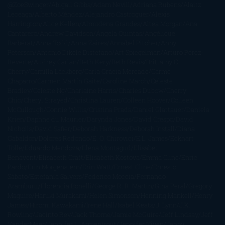
@ZoeSwinger
Abigail Gibbs
Adam Nevill
Adriana Rubens
Alaitz
Leceaga
Alberto Méndez
Alejandro Castroguer
Alexis
Harrington
Alice Kellen
Almudena Grandes
Altea Morgan
Ana
Cantarero
Andrew Davidson
Ángela Quintas
Angélique
Barbérat
Anna Todd
Anna Zaires
Annabel Pitcher
Anny
Peterson
Antonio Dikele Distefano
Art Spiegelman
Arturo Pérez-
Reverte
Audrey Carlan
Beth Kery
Beth Revis
Brittainy C.
Cherry
Camilla Läckberg
Carla Gràcia Mercadé
Carme
Chaparro
Carmen Martín Gaite
Caroline March
Celeste
Bradley
Celeste Ng
Charlaine Harris
Charles Dubow
Cherry
Chic
Cheryl Strayed
Christina Lauren
Colleen Hoover
Colleen
McCullough
Connie Willis
Cristina Prada
Daniel Glattauer
Daniela
Krien
Daphne du Maurier
Darynda Jones
David Crespo
David
Nicholls
David Safier
Deborah Harkness
Deborah Install
Diana
Gabaldon
Dolores Redondo
E. O. Chirovici
E.L. James
Eckhart
Tolle
Eduardo Mendoza
Elena Montagud
Elísabet
Benavent
Elisabeth Craft
Elisabeth Kostova
Emma Cline
Enric
Pardo
Erin Morgenstern
Erin Watt
Ernest Cline
Ernesto
Sábato
Estefanía Salyers
Federico Moccia
Fernando
Aramburu
Florencia Bonelli
George R. R. Martin
Gina Peral
Gregory
Maguire
Haruki Murakami
Helen Simonson
Henning Mankell
Henry
James
Hiromi Kawakami
Irene Hall
Isabel Keats
J. Lynn
J.K.
Rowling
Jacinto Rey
Jack Thorne
Jamie McGuire
Jeff Lindsay
Jeff
VanderMeer
Jennifer L. Armentrout
Jennifer Niven
Jenny