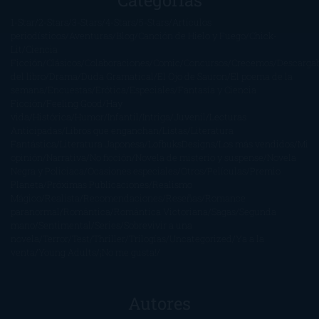
1-Star
2-Stars
3-Stars
4-Stars
5-Stars
Artículos
periodísticos
Aventuras
Blog
Canción de Hielo y Fuego
Chick-
Lit
Ciencia
Ficción
Clásicos
Colaboraciones
Comic
Concursos
Crecemos
Descarga
del libro
Drama
Duda Gramatical
El Ojo de Sauron
El poema de la
semana
Encuestas
Erótica
Especiales
Fantasía y Ciencia
Ficción
Feeling Good
Hay
vida
Histórica
Humor
Infantil
Intriga
Juvenil
Lecturas
Anticipadas
Libros que enganchan
Listas
Literatura
Fantástica
Literatura Japonesa
LofbuksDesigns
Los más vendidos
Mi
opinión
Narrativa
No ficción
Novela de misterio y suspense
Novela
Negra y Policiaca
Ocasiones especiales
Otros
Películas
Premio
Planeta
Próximas Publicaciones
Realismo
Mágico
Realista
Recomendaciones
Reseñas
Romance
paranormal
Romántica
Romántica Victoriana
Sagas
Segunda
mano
Sentimental
Series
Sobrevivir a una
novela
Terror
Test
Thriller
Trilogías
Uncategorized
Ya a la
venta
Young Adults
¡No me gusta!
Autores