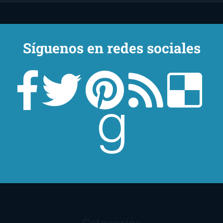
Síguenos en redes sociales
Un lector en la sombra. Escribo por escribir. Recomiendo libros. Blanco
y en botella. ¿Qué queréis más? Leed y no veáis tanta tele. O leed
mientras veis la tele, que eso es muy sano.
Sobre mí
Aviso Legal
Contacto
Editoriales
Ayúdame
2016. Creado con
por
El Ojo Lector
.
Categorías