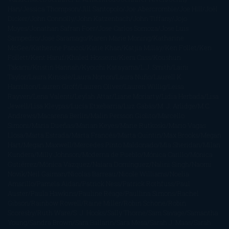
Han
Jessica Thompson
Jill Santopolo
Joe Abercrombie
Joe Hill
Joël
Dicker
John Connolly
John Katzenbach
John Tiffany
Jojo
Moyes
Jonathan Safran Foer
Jose Carlos Somoza
Jose Luis
Sampedro
José Saramago
Karen Marie Moning
Katharine
McGee
Katherine Pancol
Katie Khan
Katjia Millay
Ken Follet
Ken
Follett
Kent Haruf
Khaled Hosseini
Kiera Cass
Koushun
Takami
Kristin Hannah
Kyoichi Katayama
L.J. Smith
Laini
Taylor
Laura Kinsale
Laura Norton
Laura Nuño
Laurell K.
Hamilton
Lauren Groff
Lauren Oliver
Lauren Willig
Leisa
Rayven
Lena Valenti
Leylah Attar
Liane Moriarty
Lidia Herbada
Lisa
Jewell
Lisa Kleypas
Lucía Etxebarria
Luz Gabás
M. J. Arlidge
M.C.
Andrews
Macarena Berlín
Malin Persson Giolito
Marcello
Simoni
María Dueñas
Marian Keyes
Marie Rutkoski
Mario Vagas
Llosa
Marta Estrada
Marta Francés
Marta Quintín
Max Brooks
Megan
Hart
Megan Maxwell
Mercedes Pinto Maldonado
Mia Sheridan
Milan
Kundera
Milly Johnson
Moderna de Pueblo
Mónica Carillo
Mónica
Gutiérrez
Mónica Vázquez
Naiara Domínguez
Nalini Singh
Naomi
Novik
Neil Gaiman
Nicolas Barreau
Nicole Williams
Noelia
Amarillo
Pamela Aidan
Patrick Ness
Patrick Rothfuss
Paul
Auster
Paula Hawkins
Pauline Réage
Paullina Simons
Rachel
Gibson
Rainbow Rowell
Raine Miller
Robin Schone
Robin
Scoresby
Ruth Ware
S. J. Hooks
Sally Thorne
Sam Savage
Samantha
Young
Sandra Brown
Sara Ballarín
Sara Mesa
Sarah J. Maas
Sarah