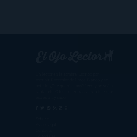
Un lector en la sombra. Escribo por
escribir. Recomiendo libros. Blanco y en
botella. ¿Qué queréis más? Leed y no veáis
tanta tele. O leed mientras veis la tele, que
eso es muy sano.
Sobre mí
Aviso Legal
Contacto
Editoriales