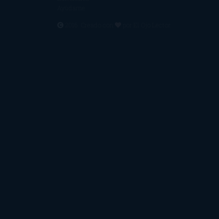
Ayúdame
2016. Creado con
por
El Ojo Lector
.