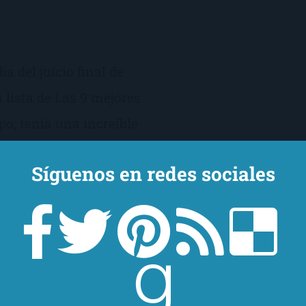
ía del juicio final de
 lista de Las 9 mejores
po; tenía una increíble
unaba dos temáticas que
Síguenos en redes sociales
ica y los viajes en el