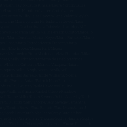
ith
Laini Taylor
Laura Kinsale
Laura Norton
Laura
ño
Laurell K. Hamilton
Lauren Groff
Lauren
ver
Lauren Willig
Leisa Rayven
Lena Valenti
Leylah
ar
Liane Moriarty
Lidia Herbada
Lisa Jewell
Lisa
eypas
Lucía Etxebarria
Luz Gabás
M. J. Arlidge
M.C.
drews
Macarena Berlín
Malin Persson Giolito
Marcello
moni
María Dueñas
Marian Keyes
Marie Rutkoski
Mario
gas Llosa
Marta Estrada
Marta Francés
Marta
intín
Max Brooks
Megan Hart
Megan
xwell
Mercedes Pinto Maldonado
Mia Sheridan
Milan
ndera
Milly Johnson
Moderna de Pueblo
Mónica
illo
Mónica Gutiérrez
Mónica Vázquez
Naiara
mínguez
Nalini Singh
Naomi Novik
Neil
iman
Nicolas Barreau
Nicole Williams
Noelia
arillo
Pamela Aidan
Patrick Ness
Patrick
thfuss
Paul Auster
Paula Hawkins
Pauline
age
Paullina Simons
Rachel Gibson
Rainbow
well
Raine Miller
Robin Schone
Robin Scoresby
Ruth
re
S. J. Hooks
Sally Thorne
Sam Savage
Samantha
ung
Sandra Brown
Sara Ballarín
Sara Mesa
Sarah J.
as
Sarah Lark
Sarah MacLean
Saray García
Shari
pena
Shea Olsen
Sherry Thomas
Sophie Hannah
Sophie
sella
Stephen Chbosky
Stieg Larsson
Susan Elizabeth