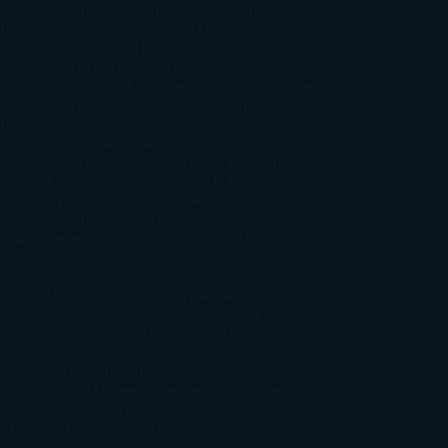
Cullough
Connie Willis
Cristina Prada
Daniel
ttauer
Daniela Krien
Daphne du Maurier
Darynda
nes
David Crespo
David Nicholls
David Safier
Deborah
rkness
Deborah Install
Diana Gabaldon
Dolores
dondo
E. O. Chirovici
E.L. James
Eckhart Tolle
Eduardo
ndoza
Elena Montagud
Elísabet Benavent
Elisabeth
ft
Elisabeth Kostova
Emma Cline
Enric Pardo
Erin
rgenstern
Erin Watt
Ernest Cline
Ernesto
bato
Estefanía Salyers
Federico Moccia
Fernando
amburu
Florencia Bonelli
George R. R. Martin
Gina
al
Gregory Maguire
Haruki Murakami
Helen
monson
Henning Mankell
Henry James
Hiromi
wakami
Irene Hall
Isabel Keats
J. Lynn
J.K.
wling
Jacinto Rey
Jack Thorne
Jamie McGuire
Jeff
ndsay
Jeff VanderMeer
Jennifer L.
mentrout
Jennifer Niven
Jenny Han
Jessica
ompson
Jill Santopolo
Joe Abercrombie
Joe Hill
Joël
cker
John Connolly
John Katzenbach
John
fany
Jojo Moyes
Jonathan Safran Foer
Jose Carlos
moza
Jose Luis Sampedro
José Saramago
Karen Marie
ning
Katharine McGee
Katherine Pancol
Katie
an
Katjia Millay
Ken Follet
Ken Follett
Kent
ruf
Khaled Hosseini
Kiera Cass
Koushun
kami
Kristin Hannah
Kyoichi Katayama
L.J.