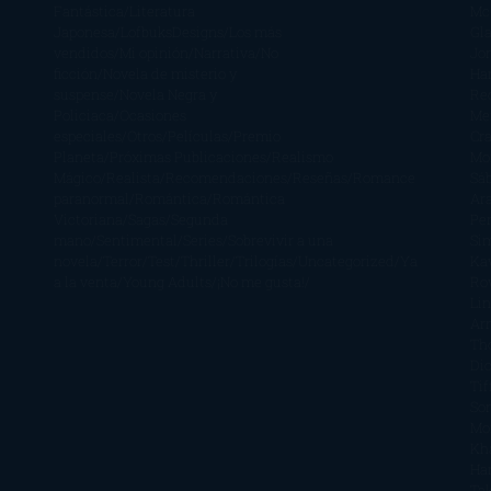
Fantástica
Literatura
Mc
Japonesa
LofbuksDesigns
Los más
Gla
vendidos
Mi opinión
Narrativa
No
Jo
ficción
Novela de misterio y
Ha
suspense
Novela Negra y
Re
Policiaca
Ocasiones
Me
especiales
Otros
Películas
Premio
Cra
Planeta
Próximas Publicaciones
Realismo
Mo
Mágico
Realista
Recomendaciones
Reseñas
Romance
Sá
paranormal
Romántica
Romántica
Ar
Victoriana
Sagas
Segunda
Per
mano
Sentimental
Series
Sobrevivir a una
Si
novela
Terror
Test
Thriller
Trilogías
Uncategorized
Ya
Ka
a la venta
Young Adults
¡No me gusta!
Ro
Li
Ar
Th
Di
Tif
So
Mo
Kh
Ha
Ta