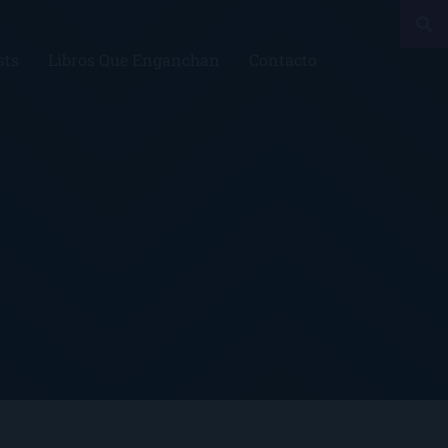
sts
Libros Que Enganchan
Contacto