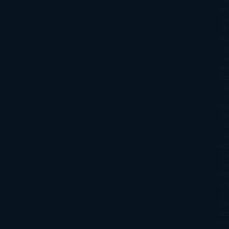
Sm
Nu
Oli
Att
Kl
An
Si
Va
Qu
Ma
Ku
Car
Do
Ga
Am
Ro
Ré
Ro
Wa
Yo
Ma
La
Kin