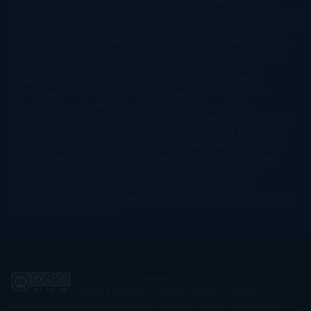
Simoni
María Dueñas
Marian Keyes
Marie Rutkoski
Mario Vagas
Llosa
Marta Estrada
Marta Francés
Marta Quintín
Max Brooks
Megan
Hart
Megan Maxwell
Mercedes Pinto Maldonado
Mia Sheridan
Milan
Kundera
Milly Johnson
Moderna de Pueblo
Mónica Carillo
Mónica
Gutiérrez
Mónica Vázquez
Naiara Domínguez
Nalini Singh
Naomi
Novik
Neil Gaiman
Nicolas Barreau
Nicole Williams
Noelia
Amarillo
Pamela Aidan
Patrick Ness
Patrick Rothfuss
Paul
Auster
Paula Hawkins
Pauline Réage
Paullina Simons
Rachel
Gibson
Rainbow Rowell
Raine Miller
Robin Schone
Robin
Scoresby
Ruth Ware
S. J. Hooks
Sally Thorne
Sam Savage
Samantha
Young
Sandra Brown
Sara Ballarín
Sara Mesa
Sarah J. Maas
Sarah
Lark
Sarah MacLean
Saray García
Shari Lapena
Shea Olsen
Sherry
Thomas
Sophie Hannah
Sophie Kinsella
Stephen Chbosky
Stieg
Larsson
Susan Elizabeth Phillips
Susanna Kearsley
Suzanne
Collins
Sylvain Reynard
Sylvia Day
Tabitha Suzuma
Terry
Pratchett
Tracey Garvis Graves
Valerio Massimo Manfredi
Veronica
Rossi
Xuso Jones
Zahara
El Ojo Lector
by
www.elojolector.com
is licensed
under a
Creative Commons Reconocimiento-
NoComercial-SinObraDerivada 3.0 Unported License
. Creado a partir