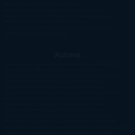
Planeta
Próximas Publicaciones
Realismo
Mágico
Realista
Recomendaciones
Reseñas
Romance
paranormal
Romántica
Romántica Victoriana
Sagas
Segunda
mano
Sentimental
Series
Sobrevivir a una
novela
Terror
Test
Thriller
Trilogías
Uncategorized
Ya a la
venta
Young Adults
¡No me gusta!
Autores
@ZoeSwinger
Abigail Gibbs
Adam Nevill
Adriana Rubens
Alaitz
Leceaga
Alberto Méndez
Alejandro Castroguer
Alexis
Harrington
Alice Kellen
Almudena Grandes
Altea Morgan
Ana
Cantarero
Andrew Davidson
Ángela Quintas
Angélique
Barbérat
Anna Todd
Anna Zaires
Annabel Pitcher
Anny
Peterson
Antonio Dikele Distefano
Art Spiegelman
Arturo Pérez-
Reverte
Audrey Carlan
Beth Kery
Beth Revis
Brittainy C.
Cherry
Camilla Läckberg
Carla Gràcia Mercadé
Carme
Chaparro
Carmen Martín Gaite
Caroline March
Celeste
Bradley
Celeste Ng
Charlaine Harris
Charles Dubow
Cherry
Chic
Cheryl Strayed
Christina Lauren
Colleen Hoover
Colleen
McCullough
Connie Willis
Cristina Prada
Daniel Glattauer
Daniela
Krien
Daphne du Maurier
Darynda Jones
David Crespo
David