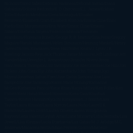
Nicholls
David Safier
Deborah Harkness
Deborah Install
Diana
Gabaldon
Dolores Redondo
E. O. Chirovici
E.L. James
Eckhart
Tolle
Eduardo Mendoza
Elena Montagud
Elísabet
Benavent
Elisabeth Craft
Elisabeth Kostova
Emma Cline
Enric
Pardo
Erin Morgenstern
Erin Watt
Ernest Cline
Ernesto
Sábato
Estefanía Salyers
Federico Moccia
Fernando
Aramburu
Florencia Bonelli
George R. R. Martin
Gina Peral
Gregory
Maguire
Haruki Murakami
Helen Simonson
Henning Mankell
Henry
James
Hiromi Kawakami
Irene Hall
Isabel Keats
J. Lynn
J.K.
Rowling
Jacinto Rey
Jack Thorne
Jamie McGuire
Jeff Lindsay
Jeff
VanderMeer
Jennifer L. Armentrout
Jennifer Niven
Jenny
Han
Jessica Thompson
Jill Santopolo
Joe Abercrombie
Joe Hill
Joël
Dicker
John Connolly
John Katzenbach
John Tiffany
Jojo
Moyes
Jonathan Safran Foer
Jose Carlos Somoza
Jose Luis
Sampedro
José Saramago
Karen Marie Moning
Katharine
McGee
Katherine Pancol
Katie Khan
Katjia Millay
Ken Follet
Ken
Follett
Kent Haruf
Khaled Hosseini
Kiera Cass
Koushun
Takami
Kristin Hannah
Kyoichi Katayama
L.J. Smith
Laini
Taylor
Laura Kinsale
Laura Norton
Laura Nuño
Laurell K.
Hamilton
Lauren Groff
Lauren Oliver
Lauren Willig
Leisa
Rayven
Lena Valenti
Leylah Attar
Liane Moriarty
Lidia Herbada
Lisa
Jewell
Lisa Kleypas
Lucía Etxebarria
Luz Gabás
M. J. Arlidge
M.C.
Andrews
Macarena Berlín
Malin Persson Giolito
Marcello