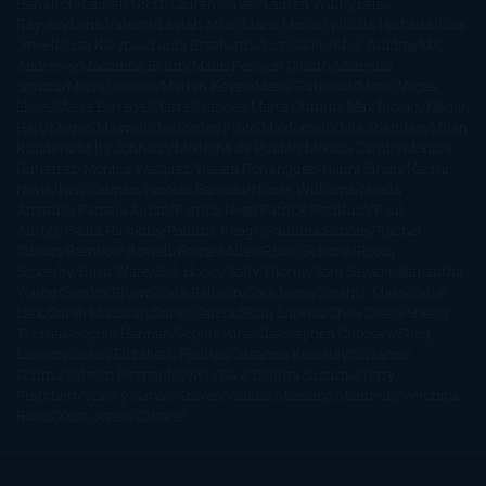
Hamilton
Lauren Groff
Lauren Oliver
Lauren Willig
Leisa
Rayven
Lena Valenti
Leylah Attar
Liane Moriarty
Lidia Herbada
Lisa
Jewell
Lisa Kleypas
Lucía Etxebarria
Luz Gabás
M. J. Arlidge
M.C.
Andrews
Macarena Berlín
Malin Persson Giolito
Marcello
Simoni
María Dueñas
Marian Keyes
Marie Rutkoski
Mario Vagas
Llosa
Marta Estrada
Marta Francés
Marta Quintín
Max Brooks
Megan
Hart
Megan Maxwell
Mercedes Pinto Maldonado
Mia Sheridan
Milan
Kundera
Milly Johnson
Moderna de Pueblo
Mónica Carillo
Mónica
Gutiérrez
Mónica Vázquez
Naiara Domínguez
Nalini Singh
Naomi
Novik
Neil Gaiman
Nicolas Barreau
Nicole Williams
Noelia
Amarillo
Pamela Aidan
Patrick Ness
Patrick Rothfuss
Paul
Auster
Paula Hawkins
Pauline Réage
Paullina Simons
Rachel
Gibson
Rainbow Rowell
Raine Miller
Robin Schone
Robin
Scoresby
Ruth Ware
S. J. Hooks
Sally Thorne
Sam Savage
Samantha
Young
Sandra Brown
Sara Ballarín
Sara Mesa
Sarah J. Maas
Sarah
Lark
Sarah MacLean
Saray García
Shari Lapena
Shea Olsen
Sherry
Thomas
Sophie Hannah
Sophie Kinsella
Stephen Chbosky
Stieg
Larsson
Susan Elizabeth Phillips
Susanna Kearsley
Suzanne
Collins
Sylvain Reynard
Sylvia Day
Tabitha Suzuma
Terry
Pratchett
Tracey Garvis Graves
Valerio Massimo Manfredi
Veronica
Rossi
Xuso Jones
Zahara