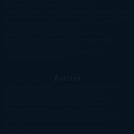
Anticipadas
Libros que enganchan
Listas
Literatura
Fantástica
Literatura Japonesa
LofbuksDesigns
Los más vendidos
Mi
opinión
Narrativa
No ficción
Novela de misterio y suspense
Novela
Negra y Policiaca
Ocasiones especiales
Otros
Películas
Premio
Planeta
Próximas Publicaciones
Realismo
Mágico
Realista
Recomendaciones
Reseñas
Romance
paranormal
Romántica
Romántica Victoriana
Sagas
Segunda
mano
Sentimental
Series
Sobrevivir a una
novela
Terror
Test
Thriller
Trilogías
Uncategorized
Ya a la
venta
Young Adults
¡No me gusta!
Autores
@ZoeSwinger
Abigail Gibbs
Adam Nevill
Adriana Rubens
Alaitz
Leceaga
Alberto Méndez
Alejandro Castroguer
Alexis
Harrington
Alice Kellen
Almudena Grandes
Altea Morgan
Ana
Cantarero
Andrew Davidson
Ángela Quintas
Angélique
Barbérat
Anna Todd
Anna Zaires
Annabel Pitcher
Anny
Peterson
Antonio Dikele Distefano
Art Spiegelman
Arturo Pérez-
Reverte
Audrey Carlan
Beth Kery
Beth Revis
Brittainy C.
Cherry
Camilla Läckberg
Carla Gràcia Mercadé
Carme
Chaparro
Carmen Martín Gaite
Caroline March
Celeste