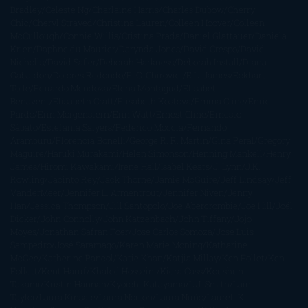
Bradley
Celeste Ng
Charlaine Harris
Charles Dubow
Cherry
Chic
Cheryl Strayed
Christina Lauren
Colleen Hoover
Colleen
McCullough
Connie Willis
Cristina Prada
Daniel Glattauer
Daniela
Krien
Daphne du Maurier
Darynda Jones
David Crespo
David
Nicholls
David Safier
Deborah Harkness
Deborah Install
Diana
Gabaldon
Dolores Redondo
E. O. Chirovici
E.L. James
Eckhart
Tolle
Eduardo Mendoza
Elena Montagud
Elísabet
Benavent
Elisabeth Craft
Elisabeth Kostova
Emma Cline
Enric
Pardo
Erin Morgenstern
Erin Watt
Ernest Cline
Ernesto
Sábato
Estefanía Salyers
Federico Moccia
Fernando
Aramburu
Florencia Bonelli
George R. R. Martin
Gina Peral
Gregory
Maguire
Haruki Murakami
Helen Simonson
Henning Mankell
Henry
James
Hiromi Kawakami
Irene Hall
Isabel Keats
J. Lynn
J.K.
Rowling
Jacinto Rey
Jack Thorne
Jamie McGuire
Jeff Lindsay
Jeff
VanderMeer
Jennifer L. Armentrout
Jennifer Niven
Jenny
Han
Jessica Thompson
Jill Santopolo
Joe Abercrombie
Joe Hill
Joël
Dicker
John Connolly
John Katzenbach
John Tiffany
Jojo
Moyes
Jonathan Safran Foer
Jose Carlos Somoza
Jose Luis
Sampedro
José Saramago
Karen Marie Moning
Katharine
McGee
Katherine Pancol
Katie Khan
Katjia Millay
Ken Follet
Ken
Follett
Kent Haruf
Khaled Hosseini
Kiera Cass
Koushun
Takami
Kristin Hannah
Kyoichi Katayama
L.J. Smith
Laini
Taylor
Laura Kinsale
Laura Norton
Laura Nuño
Laurell K.