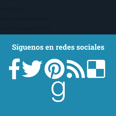
 como tengo
creo que no llegaré a
nte, y aunque no esté
Síguenos en redes sociales