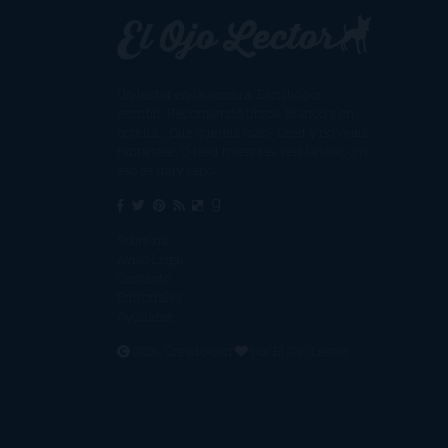
Un lector en la sombra. Escribo por
escribir. Recomiendo libros. Blanco y en
botella. ¿Qué queréis más? Leed y no veáis
tanta tele. O leed mientras veis la tele, que
eso es muy sano.
Sobre mí
Aviso Legal
Contacto
Editoriales
Ayúdame
2016. Creado con
por
El Ojo Lector
.