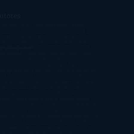
utores
oeSwinger
Abigail Gibbs
Adam Nevill
Adriana
bens
Alaitz Leceaga
Alberto Méndez
Alejandro
stroguer
Alexis Harrington
Alice Kellen
Almudena
andes
Altea Morgan
Ana Cantarero
Andrew Davidson
cargables
gela Quintas
Despúes
Angélique Barbérat
Anna Todd
Anna
res
Annabel Pitcher
Anny Peterson
Antonio Dikele
stefano
Art Spiegelman
Arturo Pérez-Reverte
Audrey
rlan
Beth Kery
Beth Revis
Brittainy C. Cherry
Camilla
ckberg
Carla Gràcia Mercadé
Carme Chaparro
Carmen
tín Gaite
Caroline March
Celeste Bradley
Celeste
Charlaine Harris
Charles Dubow
Cherry Chic
Cheryl
rayed
Christina Lauren
Colleen Hoover
Colleen
Cullough
Connie Willis
Cristina Prada
Daniel
ttauer
Daniela Krien
Daphne du Maurier
Darynda
nes
David Crespo
David Nicholls
David Safier
Deborah
rkness
Deborah Install
Diana Gabaldon
Dolores
dondo
E. O. Chirovici
E.L. James
Eckhart Tolle
Eduardo
ndoza
Elena Montagud
Elísabet Benavent
Elisabeth
ft
Elisabeth Kostova
Emma Cline
Enric Pardo
Erin
rgenstern
Erin Watt
Ernest Cline
Ernesto