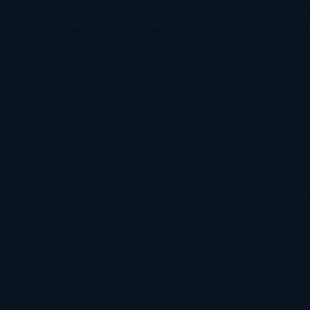
Mágico
Realista
Recomendaciones
Reseñas
Romance
Sá
paranormal
Romántica
Romántica
Ar
Victoriana
Sagas
Segunda
Per
mano
Sentimental
Series
Sobrevivir a una
Si
novela
Terror
Test
Thriller
Trilogías
Uncategorized
Ya
Ka
a la venta
Young Adults
¡No me gusta!
Ro
Li
Ar
Th
Di
Tif
So
Mo
Kh
Ha
Ta
Sm
Nu
Oli
Att
Kl
An
Si