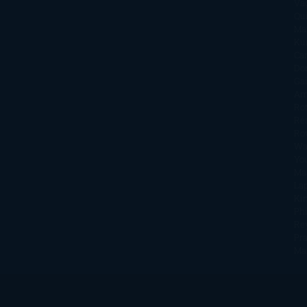
Va
Qu
Ma
Ku
Car
Do
Ga
Am
Ro
Ré
Ro
Wa
Yo
Ma
La
Kin
Phi
Re
Pra
Ma