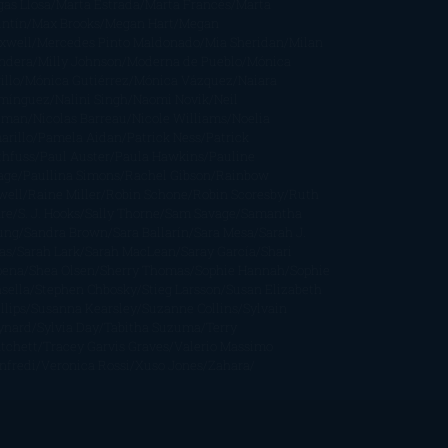
gas Llosa
Marta Estrada
Marta Francés
Marta
intín
Max Brooks
Megan Hart
Megan
xwell
Mercedes Pinto Maldonado
Mia Sheridan
Milan
ndera
Milly Johnson
Moderna de Pueblo
Mónica
illo
Mónica Gutiérrez
Mónica Vázquez
Naiara
mínguez
Nalini Singh
Naomi Novik
Neil
iman
Nicolas Barreau
Nicole Williams
Noelia
arillo
Pamela Aidan
Patrick Ness
Patrick
thfuss
Paul Auster
Paula Hawkins
Pauline
age
Paullina Simons
Rachel Gibson
Rainbow
well
Raine Miller
Robin Schone
Robin Scoresby
Ruth
re
S. J. Hooks
Sally Thorne
Sam Savage
Samantha
ung
Sandra Brown
Sara Ballarín
Sara Mesa
Sarah J.
as
Sarah Lark
Sarah MacLean
Saray García
Shari
pena
Shea Olsen
Sherry Thomas
Sophie Hannah
Sophie
sella
Stephen Chbosky
Stieg Larsson
Susan Elizabeth
llips
Susanna Kearsley
Suzanne Collins
Sylvain
ynard
Sylvia Day
Tabitha Suzuma
Terry
tchett
Tracey Garvis Graves
Valerio Massimo
nfredi
Veronica Rossi
Xuso Jones
Zahara