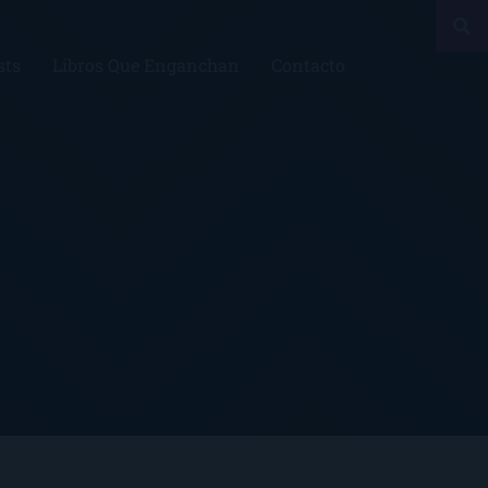
sts
Libros Que Enganchan
Contacto