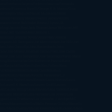
bato
Estefanía Salyers
Federico Moccia
Fernando
amburu
Florencia Bonelli
George R. R. Martin
Gina
al
Gregory Maguire
Haruki Murakami
Helen
monson
Henning Mankell
Henry James
Hiromi
wakami
Irene Hall
Isabel Keats
J. Lynn
J.K.
wling
Jacinto Rey
Jack Thorne
Jamie McGuire
Jeff
ndsay
Jeff VanderMeer
Jennifer L.
mentrout
Jennifer Niven
Jenny Han
Jessica
ompson
Jill Santopolo
Joe Abercrombie
Joe Hill
Joël
cker
John Connolly
John Katzenbach
John
fany
Jojo Moyes
Jonathan Safran Foer
Jose Carlos
moza
Jose Luis Sampedro
José Saramago
Karen Marie
ning
Katharine McGee
Katherine Pancol
Katie
an
Katjia Millay
Ken Follet
Ken Follett
Kent
ruf
Khaled Hosseini
Kiera Cass
Koushun
kami
Kristin Hannah
Kyoichi Katayama
L.J.
ith
Laini Taylor
Laura Kinsale
Laura Norton
Laura
ño
Laurell K. Hamilton
Lauren Groff
Lauren
ver
Lauren Willig
Leisa Rayven
Lena Valenti
Leylah
ar
Liane Moriarty
Lidia Herbada
Lisa Jewell
Lisa
eypas
Lucía Etxebarria
Luz Gabás
M. J. Arlidge
M.C.
drews
Macarena Berlín
Malin Persson Giolito
Marcello
moni
María Dueñas
Marian Keyes
Marie Rutkoski
Mario