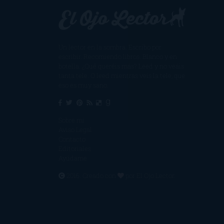
Un lector en la sombra. Escribo por
escribir. Recomiendo libros. Blanco y en
botella. ¿Qué queréis más? Leed y no veáis
tanta tele. O leed mientras veis la tele, que
eso es muy sano.
Sobre mí
Aviso Legal
Contacto
Editoriales
Ayúdame
2016. Creado con
por
El Ojo Lector
.