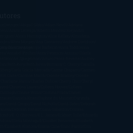
utores
oeSwinger
Abigail Gibbs
Adam Nevill
Adriana
bens
Alaitz Leceaga
Alberto Méndez
Alejandro
stroguer
Alexis Harrington
Alice Kellen
Almudena
andes
Altea Morgan
Ana Cantarero
Andrew Davidson
cargables
gela Quintas
Despúes
Angélique Barbérat
Anna Todd
Anna
res
Annabel Pitcher
Anny Peterson
Antonio Dikele
stefano
Art Spiegelman
Arturo Pérez-Reverte
Audrey
rlan
Beth Kery
Beth Revis
Brittainy C. Cherry
Camilla
ckberg
Carla Gràcia Mercadé
Carme Chaparro
Carmen
tín Gaite
Caroline March
Celeste Bradley
Celeste
Charlaine Harris
Charles Dubow
Cherry Chic
Cheryl
rayed
Christina Lauren
Colleen Hoover
Colleen
Cullough
Connie Willis
Cristina Prada
Daniel
ttauer
Daniela Krien
Daphne du Maurier
Darynda
nes
David Crespo
David Nicholls
David Safier
Deborah
rkness
Deborah Install
Diana Gabaldon
Dolores
dondo
E. O. Chirovici
E.L. James
Eckhart Tolle
Eduardo
ndoza
Elena Montagud
Elísabet Benavent
Elisabeth
ft
Elisabeth Kostova
Emma Cline
Enric Pardo
Erin
rgenstern
Erin Watt
Ernest Cline
Ernesto