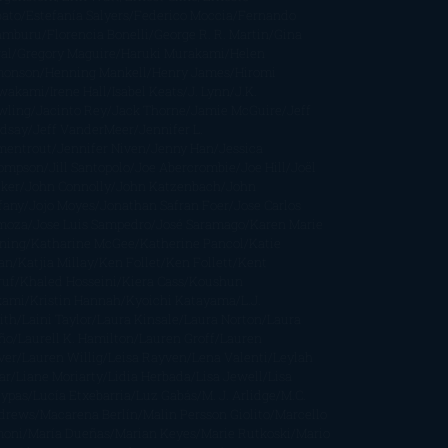
bato
Estefanía Salyers
Federico Moccia
Fernando
amburu
Florencia Bonelli
George R. R. Martin
Gina
al
Gregory Maguire
Haruki Murakami
Helen
monson
Henning Mankell
Henry James
Hiromi
wakami
Irene Hall
Isabel Keats
J. Lynn
J.K.
wling
Jacinto Rey
Jack Thorne
Jamie McGuire
Jeff
ndsay
Jeff VanderMeer
Jennifer L.
mentrout
Jennifer Niven
Jenny Han
Jessica
ompson
Jill Santopolo
Joe Abercrombie
Joe Hill
Joël
cker
John Connolly
John Katzenbach
John
fany
Jojo Moyes
Jonathan Safran Foer
Jose Carlos
moza
Jose Luis Sampedro
José Saramago
Karen Marie
ning
Katharine McGee
Katherine Pancol
Katie
an
Katjia Millay
Ken Follet
Ken Follett
Kent
ruf
Khaled Hosseini
Kiera Cass
Koushun
kami
Kristin Hannah
Kyoichi Katayama
L.J.
ith
Laini Taylor
Laura Kinsale
Laura Norton
Laura
ño
Laurell K. Hamilton
Lauren Groff
Lauren
ver
Lauren Willig
Leisa Rayven
Lena Valenti
Leylah
ar
Liane Moriarty
Lidia Herbada
Lisa Jewell
Lisa
eypas
Lucía Etxebarria
Luz Gabás
M. J. Arlidge
M.C.
drews
Macarena Berlín
Malin Persson Giolito
Marcello
moni
María Dueñas
Marian Keyes
Marie Rutkoski
Mario