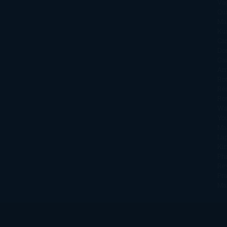
Va
Qu
Ma
Ku
Car
Do
Ga
Am
Ro
Ré
Ro
Wa
Yo
Ma
La
Kin
Phi
Re
Pra
Ma