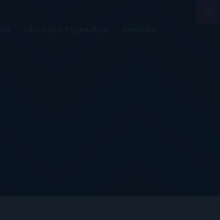
sts
Libros Que Enganchan
Contacto