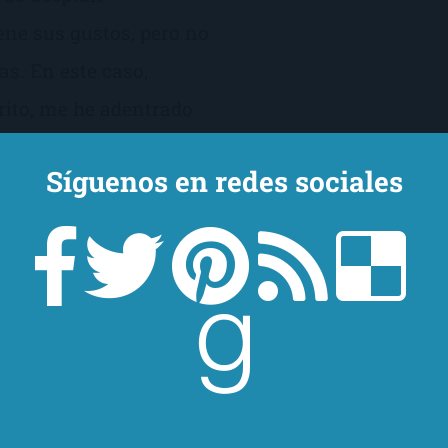
ene sus gustos, pero no
as. En este caso,
rito, me he adentrado
Síguenos en redes sociales