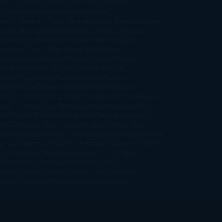
gas Llosa
Marta Estrada
Marta Francés
Marta
intín
Max Brooks
Megan Hart
Megan
xwell
Mercedes Pinto Maldonado
Mia Sheridan
Milan
ndera
Milly Johnson
Moderna de Pueblo
Mónica
illo
Mónica Gutiérrez
Mónica Vázquez
Naiara
mínguez
Nalini Singh
Naomi Novik
Neil
iman
Nicolas Barreau
Nicole Williams
Noelia
arillo
Pamela Aidan
Patrick Ness
Patrick
thfuss
Paul Auster
Paula Hawkins
Pauline
age
Paullina Simons
Rachel Gibson
Rainbow
well
Raine Miller
Robin Schone
Robin Scoresby
Ruth
re
S. J. Hooks
Sally Thorne
Sam Savage
Samantha
ung
Sandra Brown
Sara Ballarín
Sara Mesa
Sarah J.
as
Sarah Lark
Sarah MacLean
Saray García
Shari
pena
Shea Olsen
Sherry Thomas
Sophie Hannah
Sophie
sella
Stephen Chbosky
Stieg Larsson
Susan Elizabeth
llips
Susanna Kearsley
Suzanne Collins
Sylvain
ynard
Sylvia Day
Tabitha Suzuma
Terry
tchett
Tracey Garvis Graves
Valerio Massimo
nfredi
Veronica Rossi
Xuso Jones
Zahara