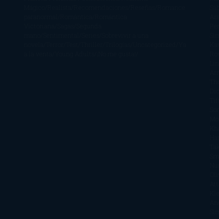
Mágico
Realista
Recomendaciones
Reseñas
Romance
Sá
paranormal
Romántica
Romántica
Ar
Victoriana
Sagas
Segunda
Per
mano
Sentimental
Series
Sobrevivir a una
Si
novela
Terror
Test
Thriller
Trilogías
Uncategorized
Ya
Ka
a la venta
Young Adults
¡No me gusta!
Ro
Li
Ar
Th
Di
Tif
So
Mo
Kh
Ha
Ta
Sm
Nu
Oli
Att
Kl
An
Si