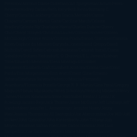
Peterson
Antonio Dikele Distefano
Art Spiegelman
Arturo Pérez-
Reverte
Audrey Carlan
Beth Kery
Beth Revis
Brittainy C.
Cherry
Camilla Läckberg
Carla Gràcia Mercadé
Carme
Chaparro
Carmen Martín Gaite
Caroline March
Celeste
Bradley
Celeste Ng
Charlaine Harris
Charles Dubow
Cherry
Chic
Cheryl Strayed
Christina Lauren
Colleen Hoover
Colleen
McCullough
Connie Willis
Cristina Prada
Daniel Glattauer
Daniela
Krien
Daphne du Maurier
Darynda Jones
David Crespo
David
Nicholls
David Safier
Deborah Harkness
Deborah Install
Diana
Gabaldon
Dolores Redondo
E. O. Chirovici
E.L. James
Eckhart
Tolle
Eduardo Mendoza
Elena Montagud
Elísabet
Benavent
Elisabeth Craft
Elisabeth Kostova
Emma Cline
Enric
Pardo
Erin Morgenstern
Erin Watt
Ernest Cline
Ernesto
Sábato
Estefanía Salyers
Federico Moccia
Fernando
Aramburu
Florencia Bonelli
George R. R. Martin
Gina Peral
Gregory
Maguire
Haruki Murakami
Helen Simonson
Henning Mankell
Henry
James
Hiromi Kawakami
Irene Hall
Isabel Keats
J. Lynn
J.K.
Rowling
Jacinto Rey
Jack Thorne
Jamie McGuire
Jeff Lindsay
Jeff
VanderMeer
Jennifer L. Armentrout
Jennifer Niven
Jenny
Han
Jessica Thompson
Jill Santopolo
Joe Abercrombie
Joe Hill
Joël
Dicker
John Connolly
John Katzenbach
John Tiffany
Jojo
Moyes
Jonathan Safran Foer
Jose Carlos Somoza
Jose Luis
Sampedro
José Saramago
Karen Marie Moning
Katharine