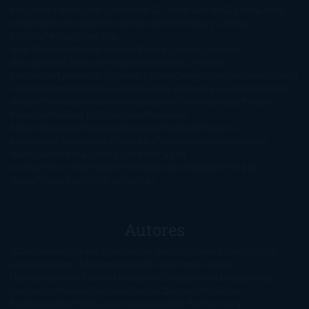
del libro
Drama
Duda Gramatical
El Ojo de Sauron
El poema de la
semana
Encuestas
Erótica
Especiales
Fantasía y Ciencia
Ficción
Feeling Good
Hay
vida
Histórica
Humor
Infantil
Intriga
Juvenil
Lecturas
Anticipadas
Libros que enganchan
Listas
Literatura
Fantástica
Literatura Japonesa
LofbuksDesigns
Los más vendidos
Mi
opinión
Narrativa
No ficción
Novela de misterio y suspense
Novela
Negra y Policiaca
Ocasiones especiales
Otros
Películas
Premio
Planeta
Próximas Publicaciones
Realismo
Mágico
Realista
Recomendaciones
Reseñas
Romance
paranormal
Romántica
Romántica Victoriana
Sagas
Segunda
mano
Sentimental
Series
Sobrevivir a una
novela
Terror
Test
Thriller
Trilogías
Uncategorized
Ya a la
venta
Young Adults
¡No me gusta!
Autores
@ZoeSwinger
Abigail Gibbs
Adam Nevill
Adriana Rubens
Alaitz
Leceaga
Alberto Méndez
Alejandro Castroguer
Alexis
Harrington
Alice Kellen
Almudena Grandes
Altea Morgan
Ana
Cantarero
Andrew Davidson
Ángela Quintas
Angélique
Barbérat
Anna Todd
Anna Zaires
Annabel Pitcher
Anny