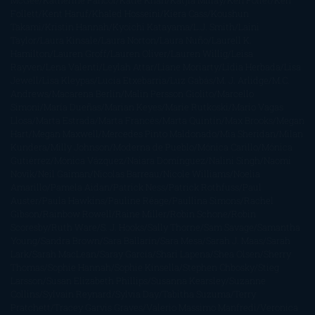
McGee
Katherine Pancol
Katie Khan
Katjia Millay
Ken Follet
Ken
Follett
Kent Haruf
Khaled Hosseini
Kiera Cass
Koushun
Takami
Kristin Hannah
Kyoichi Katayama
L.J. Smith
Laini
Taylor
Laura Kinsale
Laura Norton
Laura Nuño
Laurell K.
Hamilton
Lauren Groff
Lauren Oliver
Lauren Willig
Leisa
Rayven
Lena Valenti
Leylah Attar
Liane Moriarty
Lidia Herbada
Lisa
Jewell
Lisa Kleypas
Lucía Etxebarria
Luz Gabás
M. J. Arlidge
M.C.
Andrews
Macarena Berlín
Malin Persson Giolito
Marcello
Simoni
María Dueñas
Marian Keyes
Marie Rutkoski
Mario Vagas
Llosa
Marta Estrada
Marta Francés
Marta Quintín
Max Brooks
Megan
Hart
Megan Maxwell
Mercedes Pinto Maldonado
Mia Sheridan
Milan
Kundera
Milly Johnson
Moderna de Pueblo
Mónica Carillo
Mónica
Gutiérrez
Mónica Vázquez
Naiara Domínguez
Nalini Singh
Naomi
Novik
Neil Gaiman
Nicolas Barreau
Nicole Williams
Noelia
Amarillo
Pamela Aidan
Patrick Ness
Patrick Rothfuss
Paul
Auster
Paula Hawkins
Pauline Réage
Paullina Simons
Rachel
Gibson
Rainbow Rowell
Raine Miller
Robin Schone
Robin
Scoresby
Ruth Ware
S. J. Hooks
Sally Thorne
Sam Savage
Samantha
Young
Sandra Brown
Sara Ballarín
Sara Mesa
Sarah J. Maas
Sarah
Lark
Sarah MacLean
Saray García
Shari Lapena
Shea Olsen
Sherry
Thomas
Sophie Hannah
Sophie Kinsella
Stephen Chbosky
Stieg
Larsson
Susan Elizabeth Phillips
Susanna Kearsley
Suzanne
Collins
Sylvain Reynard
Sylvia Day
Tabitha Suzuma
Terry
Pratchett
Tracey Garvis Graves
Valerio Massimo Manfredi
Veronica