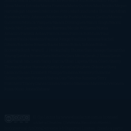
Simoni
María Dueñas
Marian Keyes
Marie Rutkoski
Mario Vagas
Llosa
Marta Estrada
Marta Francés
Marta Quintín
Max Brooks
Megan
Hart
Megan Maxwell
Mercedes Pinto Maldonado
Mia Sheridan
Milan
Kundera
Milly Johnson
Moderna de Pueblo
Mónica Carillo
Mónica
Gutiérrez
Mónica Vázquez
Naiara Domínguez
Nalini Singh
Naomi
Novik
Neil Gaiman
Nicolas Barreau
Nicole Williams
Noelia
Amarillo
Pamela Aidan
Patrick Ness
Patrick Rothfuss
Paul
Auster
Paula Hawkins
Pauline Réage
Paullina Simons
Rachel
Gibson
Rainbow Rowell
Raine Miller
Robin Schone
Robin
Scoresby
Ruth Ware
S. J. Hooks
Sally Thorne
Sam Savage
Samantha
Young
Sandra Brown
Sara Ballarín
Sara Mesa
Sarah J. Maas
Sarah
Lark
Sarah MacLean
Saray García
Shari Lapena
Shea Olsen
Sherry
Thomas
Sophie Hannah
Sophie Kinsella
Stephen Chbosky
Stieg
Larsson
Susan Elizabeth Phillips
Susanna Kearsley
Suzanne
Collins
Sylvain Reynard
Sylvia Day
Tabitha Suzuma
Terry
Pratchett
Tracey Garvis Graves
Valerio Massimo Manfredi
Veronica
Rossi
Xuso Jones
Zahara
El Ojo Lector
by
www.elojolector.com
is licensed
under a
Creative Commons Reconocimiento-
NoComercial-SinObraDerivada 3.0 Unported License
. Creado a partir