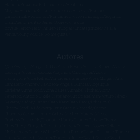
Planeta
Próximas Publicaciones
Realismo
Mágico
Realista
Recomendaciones
Reseñas
Romance
paranormal
Romántica
Romántica Victoriana
Sagas
Segunda
mano
Sentimental
Series
Sobrevivir a una
novela
Terror
Test
Thriller
Trilogías
Uncategorized
Ya a la
venta
Young Adults
¡No me gusta!
Autores
@ZoeSwinger
Abigail Gibbs
Adam Nevill
Adriana Rubens
Alaitz
Leceaga
Alberto Méndez
Alejandro Castroguer
Alexis
Harrington
Alice Kellen
Almudena Grandes
Altea Morgan
Ana
Cantarero
Andrew Davidson
Ángela Quintas
Angélique
Barbérat
Anna Todd
Anna Zaires
Annabel Pitcher
Anny
Peterson
Antonio Dikele Distefano
Art Spiegelman
Arturo Pérez-
Reverte
Audrey Carlan
Beth Kery
Beth Revis
Brittainy C.
Cherry
Camilla Läckberg
Carla Gràcia Mercadé
Carme
Chaparro
Carmen Martín Gaite
Caroline March
Celeste
Bradley
Celeste Ng
Charlaine Harris
Charles Dubow
Cherry
Chic
Cheryl Strayed
Christina Lauren
Colleen Hoover
Colleen
McCullough
Connie Willis
Cristina Prada
Daniel Glattauer
Daniela
Krien
Daphne du Maurier
Darynda Jones
David Crespo
David