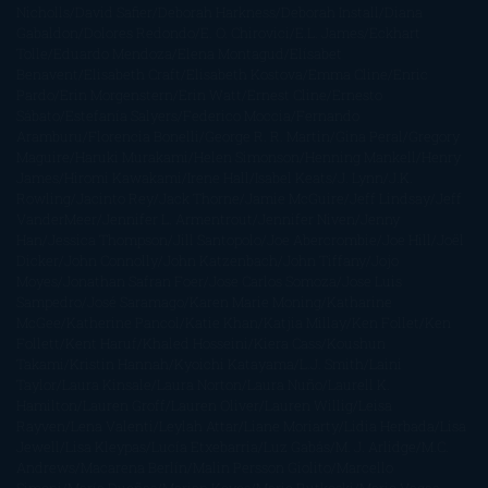
Nicholls
David Safier
Deborah Harkness
Deborah Install
Diana
Gabaldon
Dolores Redondo
E. O. Chirovici
E.L. James
Eckhart
Tolle
Eduardo Mendoza
Elena Montagud
Elísabet
Benavent
Elisabeth Craft
Elisabeth Kostova
Emma Cline
Enric
Pardo
Erin Morgenstern
Erin Watt
Ernest Cline
Ernesto
Sábato
Estefanía Salyers
Federico Moccia
Fernando
Aramburu
Florencia Bonelli
George R. R. Martin
Gina Peral
Gregory
Maguire
Haruki Murakami
Helen Simonson
Henning Mankell
Henry
James
Hiromi Kawakami
Irene Hall
Isabel Keats
J. Lynn
J.K.
Rowling
Jacinto Rey
Jack Thorne
Jamie McGuire
Jeff Lindsay
Jeff
VanderMeer
Jennifer L. Armentrout
Jennifer Niven
Jenny
Han
Jessica Thompson
Jill Santopolo
Joe Abercrombie
Joe Hill
Joël
Dicker
John Connolly
John Katzenbach
John Tiffany
Jojo
Moyes
Jonathan Safran Foer
Jose Carlos Somoza
Jose Luis
Sampedro
José Saramago
Karen Marie Moning
Katharine
McGee
Katherine Pancol
Katie Khan
Katjia Millay
Ken Follet
Ken
Follett
Kent Haruf
Khaled Hosseini
Kiera Cass
Koushun
Takami
Kristin Hannah
Kyoichi Katayama
L.J. Smith
Laini
Taylor
Laura Kinsale
Laura Norton
Laura Nuño
Laurell K.
Hamilton
Lauren Groff
Lauren Oliver
Lauren Willig
Leisa
Rayven
Lena Valenti
Leylah Attar
Liane Moriarty
Lidia Herbada
Lisa
Jewell
Lisa Kleypas
Lucía Etxebarria
Luz Gabás
M. J. Arlidge
M.C.
Andrews
Macarena Berlín
Malin Persson Giolito
Marcello