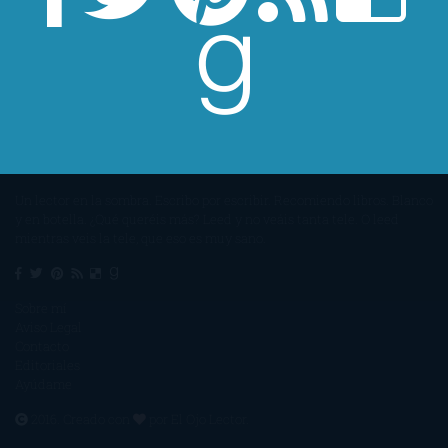
Un lector en la sombra. Escribo por escribir. Recomiendo libros. Blanco
y en botella. ¿Qué queréis más? Leed y no veáis tanta tele. O leed
mientras veis la tele, que eso es muy sano.
Sobre mí
Aviso Legal
Contacto
Editoriales
Ayúdame
2016. Creado con
por
El Ojo Lector
.