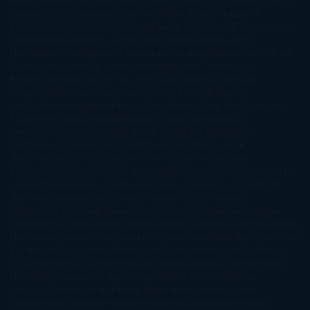
Maguire
Haruki Murakami
Helen Simonson
Henning Mankell
Henry
James
Hiromi Kawakami
Irene Hall
Isabel Keats
J. Lynn
J.K.
Rowling
Jacinto Rey
Jack Thorne
Jamie McGuire
Jeff Lindsay
Jeff
VanderMeer
Jennifer L. Armentrout
Jennifer Niven
Jenny
Han
Jessica Thompson
Jill Santopolo
Joe Abercrombie
Joe Hill
Joël
Dicker
John Connolly
John Katzenbach
John Tiffany
Jojo
Moyes
Jonathan Safran Foer
Jose Carlos Somoza
Jose Luis
Sampedro
José Saramago
Karen Marie Moning
Katharine
McGee
Katherine Pancol
Katie Khan
Katjia Millay
Ken Follet
Ken
Follett
Kent Haruf
Khaled Hosseini
Kiera Cass
Koushun
Takami
Kristin Hannah
Kyoichi Katayama
L.J. Smith
Laini
Taylor
Laura Kinsale
Laura Norton
Laura Nuño
Laurell K.
Hamilton
Lauren Groff
Lauren Oliver
Lauren Willig
Leisa
Rayven
Lena Valenti
Leylah Attar
Liane Moriarty
Lidia Herbada
Lisa
Jewell
Lisa Kleypas
Lucía Etxebarria
Luz Gabás
M. J. Arlidge
M.C.
Andrews
Macarena Berlín
Malin Persson Giolito
Marcello
Simoni
María Dueñas
Marian Keyes
Marie Rutkoski
Mario Vagas
Llosa
Marta Estrada
Marta Francés
Marta Quintín
Max Brooks
Megan
Hart
Megan Maxwell
Mercedes Pinto Maldonado
Mia Sheridan
Milan
Kundera
Milly Johnson
Moderna de Pueblo
Mónica Carillo
Mónica
Gutiérrez
Mónica Vázquez
Naiara Domínguez
Nalini Singh
Naomi
Novik
Neil Gaiman
Nicolas Barreau
Nicole Williams
Noelia
Amarillo
Pamela Aidan
Patrick Ness
Patrick Rothfuss
Paul
Auster
Paula Hawkins
Pauline Réage
Paullina Simons
Rachel