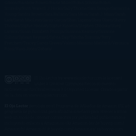
Gibson
Rainbow Rowell
Raine Miller
Robin Schone
Robin
Scoresby
Ruth Ware
S. J. Hooks
Sally Thorne
Sam Savage
Samantha
Young
Sandra Brown
Sara Ballarín
Sara Mesa
Sarah J. Maas
Sarah
Lark
Sarah MacLean
Saray García
Shari Lapena
Shea Olsen
Sherry
Thomas
Sophie Hannah
Sophie Kinsella
Stephen Chbosky
Stieg
Larsson
Susan Elizabeth Phillips
Susanna Kearsley
Suzanne
Collins
Sylvain Reynard
Sylvia Day
Tabitha Suzuma
Terry
Pratchett
Tracey Garvis Graves
Valerio Massimo Manfredi
Veronica
Rossi
Xuso Jones
Zahara
El Ojo Lector
by
www.elojolector.com
is licensed
under a
Creative Commons Reconocimiento-
NoComercial-SinObraDerivada 3.0 Unported License
. Creado a partir
de la obra en
www.elojolector.com
.
El Ojo Lector
participa en el Programa de Afiliados de Amazon EU, un
programa de publicidad para afiliados diseñado para ofrecer a sitios
web un modo de obtener comisiones por publicidad, publicitando e
incluyendo enlaces a Amazon.co.uk/ Amazon.de/ de.buyvip.com /
Amazon.fr/ Amazon.it/ it.buyvip.com/ Amazon.es/ es.buyvip.com.