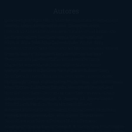
Autores
@ZoeSwinger
Abigail Gibbs
Adam Nevill
Adriana Rubens
Alaitz
Leceaga
Alberto Méndez
Alejandro Castroguer
Alexis
Harrington
Alice Kellen
Almudena Grandes
Altea Morgan
Ana
Cantarero
Andrew Davidson
Ángela Quintas
Angélique
Barbérat
Anna Todd
Anna Zaires
Annabel Pitcher
Anny
Peterson
Antonio Dikele Distefano
Art Spiegelman
Arturo Pérez-
Reverte
Audrey Carlan
Beth Kery
Beth Revis
Brittainy C.
Cherry
Camilla Läckberg
Carla Gràcia Mercadé
Carme
Chaparro
Carmen Martín Gaite
Caroline March
Celeste
Bradley
Celeste Ng
Charlaine Harris
Charles Dubow
Cherry
Chic
Cheryl Strayed
Christina Lauren
Colleen Hoover
Colleen
McCullough
Connie Willis
Cristina Prada
Daniel Glattauer
Daniela
Krien
Daphne du Maurier
Darynda Jones
David Crespo
David
Nicholls
David Safier
Deborah Harkness
Deborah Install
Diana
Gabaldon
Dolores Redondo
E. O. Chirovici
E.L. James
Eckhart
Tolle
Eduardo Mendoza
Elena Montagud
Elísabet
Benavent
Elisabeth Craft
Elisabeth Kostova
Emma Cline
Enric
Pardo
Erin Morgenstern
Erin Watt
Ernest Cline
Ernesto
Sábato
Estefanía Salyers
Federico Moccia
Fernando
Aramburu
Florencia Bonelli
George R. R. Martin
Gina Peral
Gregory