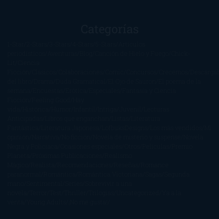
Categorías
1-Star
2-Stars
3-Stars
4-Stars
5-Stars
Artículos
periodísticos
Aventuras
Blog
Canción de Hielo y Fuego
Chick-
Lit
Ciencia
Ficción
Clásicos
Colaboraciones
Comic
Concursos
Crecemos
Descarga
del libro
Drama
Duda Gramatical
El Ojo de Sauron
El poema de la
semana
Encuestas
Erótica
Especiales
Fantasía y Ciencia
Ficción
Feeling Good
Hay
vida
Histórica
Humor
Infantil
Intriga
Juvenil
Lecturas
Anticipadas
Libros que enganchan
Listas
Literatura
Fantástica
Literatura Japonesa
LofbuksDesigns
Los más vendidos
Mi
opinión
Narrativa
No ficción
Novela de misterio y suspense
Novela
Negra y Policiaca
Ocasiones especiales
Otros
Películas
Premio
Planeta
Próximas Publicaciones
Realismo
Mágico
Realista
Recomendaciones
Reseñas
Romance
paranormal
Romántica
Romántica Victoriana
Sagas
Segunda
mano
Sentimental
Series
Sobrevivir a una
novela
Terror
Test
Thriller
Trilogías
Uncategorized
Ya a la
venta
Young Adults
¡No me gusta!