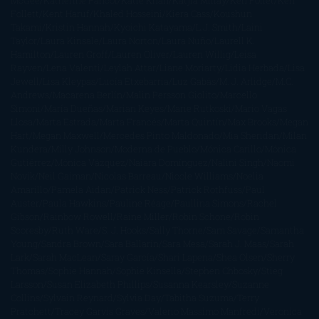
McGee
Katherine Pancol
Katie Khan
Katjia Millay
Ken Follet
Ken
Follett
Kent Haruf
Khaled Hosseini
Kiera Cass
Koushun
Takami
Kristin Hannah
Kyoichi Katayama
L.J. Smith
Laini
Taylor
Laura Kinsale
Laura Norton
Laura Nuño
Laurell K.
Hamilton
Lauren Groff
Lauren Oliver
Lauren Willig
Leisa
Rayven
Lena Valenti
Leylah Attar
Liane Moriarty
Lidia Herbada
Lisa
Jewell
Lisa Kleypas
Lucía Etxebarria
Luz Gabás
M. J. Arlidge
M.C.
Andrews
Macarena Berlín
Malin Persson Giolito
Marcello
Simoni
María Dueñas
Marian Keyes
Marie Rutkoski
Mario Vagas
Llosa
Marta Estrada
Marta Francés
Marta Quintín
Max Brooks
Megan
Hart
Megan Maxwell
Mercedes Pinto Maldonado
Mia Sheridan
Milan
Kundera
Milly Johnson
Moderna de Pueblo
Mónica Carillo
Mónica
Gutiérrez
Mónica Vázquez
Naiara Domínguez
Nalini Singh
Naomi
Novik
Neil Gaiman
Nicolas Barreau
Nicole Williams
Noelia
Amarillo
Pamela Aidan
Patrick Ness
Patrick Rothfuss
Paul
Auster
Paula Hawkins
Pauline Réage
Paullina Simons
Rachel
Gibson
Rainbow Rowell
Raine Miller
Robin Schone
Robin
Scoresby
Ruth Ware
S. J. Hooks
Sally Thorne
Sam Savage
Samantha
Young
Sandra Brown
Sara Ballarín
Sara Mesa
Sarah J. Maas
Sarah
Lark
Sarah MacLean
Saray García
Shari Lapena
Shea Olsen
Sherry
Thomas
Sophie Hannah
Sophie Kinsella
Stephen Chbosky
Stieg
Larsson
Susan Elizabeth Phillips
Susanna Kearsley
Suzanne
Collins
Sylvain Reynard
Sylvia Day
Tabitha Suzuma
Terry
Pratchett
Tracey Garvis Graves
Valerio Massimo Manfredi
Veronica