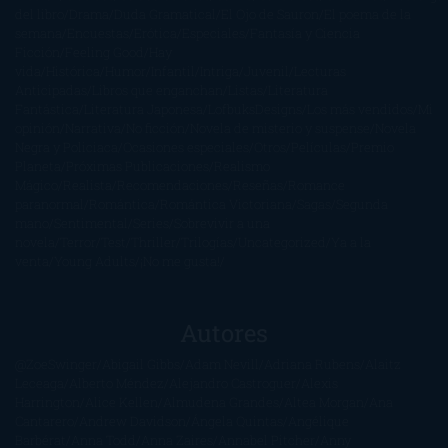
del libro
Drama
Duda Gramatical
El Ojo de Sauron
El poema de la
semana
Encuestas
Erótica
Especiales
Fantasía y Ciencia
Ficción
Feeling Good
Hay
vida
Histórica
Humor
Infantil
Intriga
Juvenil
Lecturas
Anticipadas
Libros que enganchan
Listas
Literatura
Fantástica
Literatura Japonesa
LofbuksDesigns
Los más vendidos
Mi
opinión
Narrativa
No ficción
Novela de misterio y suspense
Novela
Negra y Policiaca
Ocasiones especiales
Otros
Películas
Premio
Planeta
Próximas Publicaciones
Realismo
Mágico
Realista
Recomendaciones
Reseñas
Romance
paranormal
Romántica
Romántica Victoriana
Sagas
Segunda
mano
Sentimental
Series
Sobrevivir a una
novela
Terror
Test
Thriller
Trilogías
Uncategorized
Ya a la
venta
Young Adults
¡No me gusta!
Autores
@ZoeSwinger
Abigail Gibbs
Adam Nevill
Adriana Rubens
Alaitz
Leceaga
Alberto Méndez
Alejandro Castroguer
Alexis
Harrington
Alice Kellen
Almudena Grandes
Altea Morgan
Ana
Cantarero
Andrew Davidson
Ángela Quintas
Angélique
Barbérat
Anna Todd
Anna Zaires
Annabel Pitcher
Anny