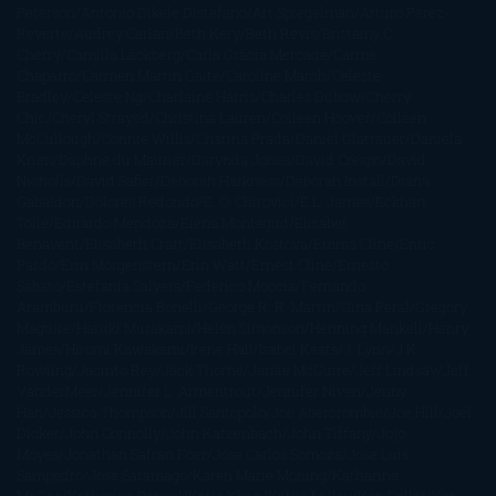
Peterson
Antonio Dikele Distefano
Art Spiegelman
Arturo Pérez-
Reverte
Audrey Carlan
Beth Kery
Beth Revis
Brittainy C.
Cherry
Camilla Läckberg
Carla Gràcia Mercadé
Carme
Chaparro
Carmen Martín Gaite
Caroline March
Celeste
Bradley
Celeste Ng
Charlaine Harris
Charles Dubow
Cherry
Chic
Cheryl Strayed
Christina Lauren
Colleen Hoover
Colleen
McCullough
Connie Willis
Cristina Prada
Daniel Glattauer
Daniela
Krien
Daphne du Maurier
Darynda Jones
David Crespo
David
Nicholls
David Safier
Deborah Harkness
Deborah Install
Diana
Gabaldon
Dolores Redondo
E. O. Chirovici
E.L. James
Eckhart
Tolle
Eduardo Mendoza
Elena Montagud
Elísabet
Benavent
Elisabeth Craft
Elisabeth Kostova
Emma Cline
Enric
Pardo
Erin Morgenstern
Erin Watt
Ernest Cline
Ernesto
Sábato
Estefanía Salyers
Federico Moccia
Fernando
Aramburu
Florencia Bonelli
George R. R. Martin
Gina Peral
Gregory
Maguire
Haruki Murakami
Helen Simonson
Henning Mankell
Henry
James
Hiromi Kawakami
Irene Hall
Isabel Keats
J. Lynn
J.K.
Rowling
Jacinto Rey
Jack Thorne
Jamie McGuire
Jeff Lindsay
Jeff
VanderMeer
Jennifer L. Armentrout
Jennifer Niven
Jenny
Han
Jessica Thompson
Jill Santopolo
Joe Abercrombie
Joe Hill
Joël
Dicker
John Connolly
John Katzenbach
John Tiffany
Jojo
Moyes
Jonathan Safran Foer
Jose Carlos Somoza
Jose Luis
Sampedro
José Saramago
Karen Marie Moning
Katharine