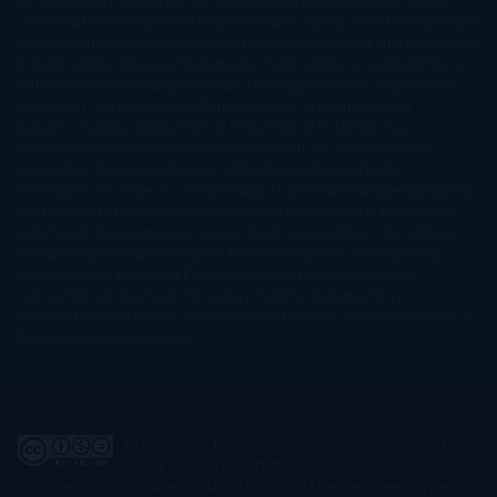
Simoni
María Dueñas
Marian Keyes
Marie Rutkoski
Mario Vagas
Llosa
Marta Estrada
Marta Francés
Marta Quintín
Max Brooks
Megan
Hart
Megan Maxwell
Mercedes Pinto Maldonado
Mia Sheridan
Milan
Kundera
Milly Johnson
Moderna de Pueblo
Mónica Carillo
Mónica
Gutiérrez
Mónica Vázquez
Naiara Domínguez
Nalini Singh
Naomi
Novik
Neil Gaiman
Nicolas Barreau
Nicole Williams
Noelia
Amarillo
Pamela Aidan
Patrick Ness
Patrick Rothfuss
Paul
Auster
Paula Hawkins
Pauline Réage
Paullina Simons
Rachel
Gibson
Rainbow Rowell
Raine Miller
Robin Schone
Robin
Scoresby
Ruth Ware
S. J. Hooks
Sally Thorne
Sam Savage
Samantha
Young
Sandra Brown
Sara Ballarín
Sara Mesa
Sarah J. Maas
Sarah
Lark
Sarah MacLean
Saray García
Shari Lapena
Shea Olsen
Sherry
Thomas
Sophie Hannah
Sophie Kinsella
Stephen Chbosky
Stieg
Larsson
Susan Elizabeth Phillips
Susanna Kearsley
Suzanne
Collins
Sylvain Reynard
Sylvia Day
Tabitha Suzuma
Terry
Pratchett
Tracey Garvis Graves
Valerio Massimo Manfredi
Veronica
Rossi
Xuso Jones
Zahara
El Ojo Lector
by
www.elojolector.com
is licensed
under a
Creative Commons Reconocimiento-
NoComercial-SinObraDerivada 3.0 Unported License
. Creado a partir