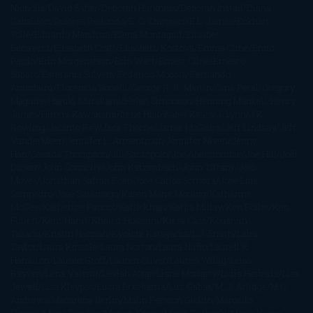
Nicholls
David Safier
Deborah Harkness
Deborah Install
Diana
Gabaldon
Dolores Redondo
E. O. Chirovici
E.L. James
Eckhart
Tolle
Eduardo Mendoza
Elena Montagud
Elísabet
Benavent
Elisabeth Craft
Elisabeth Kostova
Emma Cline
Enric
Pardo
Erin Morgenstern
Erin Watt
Ernest Cline
Ernesto
Sábato
Estefanía Salyers
Federico Moccia
Fernando
Aramburu
Florencia Bonelli
George R. R. Martin
Gina Peral
Gregory
Maguire
Haruki Murakami
Helen Simonson
Henning Mankell
Henry
James
Hiromi Kawakami
Irene Hall
Isabel Keats
J. Lynn
J.K.
Rowling
Jacinto Rey
Jack Thorne
Jamie McGuire
Jeff Lindsay
Jeff
VanderMeer
Jennifer L. Armentrout
Jennifer Niven
Jenny
Han
Jessica Thompson
Jill Santopolo
Joe Abercrombie
Joe Hill
Joël
Dicker
John Connolly
John Katzenbach
John Tiffany
Jojo
Moyes
Jonathan Safran Foer
Jose Carlos Somoza
Jose Luis
Sampedro
José Saramago
Karen Marie Moning
Katharine
McGee
Katherine Pancol
Katie Khan
Katjia Millay
Ken Follet
Ken
Follett
Kent Haruf
Khaled Hosseini
Kiera Cass
Koushun
Takami
Kristin Hannah
Kyoichi Katayama
L.J. Smith
Laini
Taylor
Laura Kinsale
Laura Norton
Laura Nuño
Laurell K.
Hamilton
Lauren Groff
Lauren Oliver
Lauren Willig
Leisa
Rayven
Lena Valenti
Leylah Attar
Liane Moriarty
Lidia Herbada
Lisa
Jewell
Lisa Kleypas
Lucía Etxebarria
Luz Gabás
M. J. Arlidge
M.C.
Andrews
Macarena Berlín
Malin Persson Giolito
Marcello