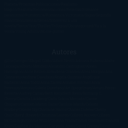
Planeta
Próximas Publicaciones
Realismo
Mágico
Realista
Recomendaciones
Reseñas
Romance
paranormal
Romántica
Romántica Victoriana
Sagas
Segunda
mano
Sentimental
Series
Sobrevivir a una
novela
Terror
Test
Thriller
Trilogías
Uncategorized
Ya a la
venta
Young Adults
¡No me gusta!
Autores
@ZoeSwinger
Abigail Gibbs
Adam Nevill
Adriana Rubens
Alaitz
Leceaga
Alberto Méndez
Alejandro Castroguer
Alexis
Harrington
Alice Kellen
Almudena Grandes
Altea Morgan
Ana
Cantarero
Andrew Davidson
Ángela Quintas
Angélique
Barbérat
Anna Todd
Anna Zaires
Annabel Pitcher
Anny
Peterson
Antonio Dikele Distefano
Art Spiegelman
Arturo Pérez-
Reverte
Audrey Carlan
Beth Kery
Beth Revis
Brittainy C.
Cherry
Camilla Läckberg
Carla Gràcia Mercadé
Carme
Chaparro
Carmen Martín Gaite
Caroline March
Celeste
Bradley
Celeste Ng
Charlaine Harris
Charles Dubow
Cherry
Chic
Cheryl Strayed
Christina Lauren
Colleen Hoover
Colleen
McCullough
Connie Willis
Cristina Prada
Daniel Glattauer
Daniela
Krien
Daphne du Maurier
Darynda Jones
David Crespo
David