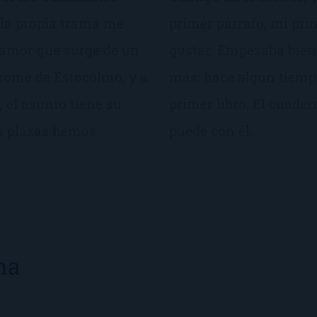
 la propia trama me
primer párrafo, mi pri
e amor que surge de un
gustar. Empezaba bien 
rome de Estocolmo, y a
más: hace algún tiempo
 el asunto tiene su
primer libro, El cuade
es plazas hemos
puede con él.
na