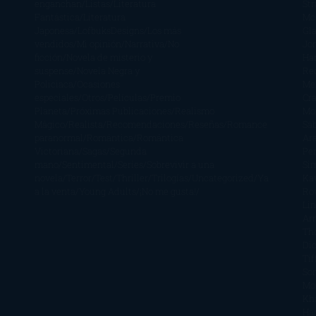
enganchan
Listas
Literatura
St
Fantástica
Literatura
Mc
Japonesa
LofbuksDesigns
Los más
Gla
vendidos
Mi opinión
Narrativa
No
Jo
ficción
Novela de misterio y
Ha
suspense
Novela Negra y
Re
Policiaca
Ocasiones
Me
especiales
Otros
Películas
Premio
Cra
Planeta
Próximas Publicaciones
Realismo
Mo
Mágico
Realista
Recomendaciones
Reseñas
Romance
Sá
paranormal
Romántica
Romántica
Ar
Victoriana
Sagas
Segunda
Per
mano
Sentimental
Series
Sobrevivir a una
Si
novela
Terror
Test
Thriller
Trilogías
Uncategorized
Ya
Ka
a la venta
Young Adults
¡No me gusta!
Ro
Li
Ar
Th
Di
Tif
So
Mo
Kh
Ha