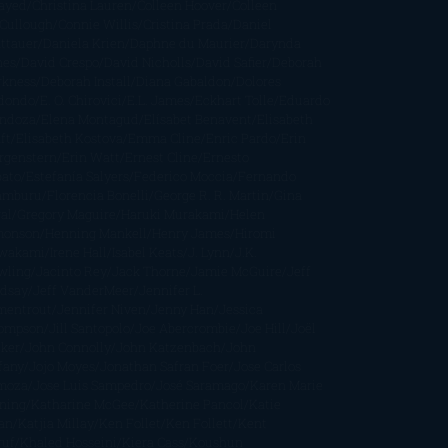
rayed
Christina Lauren
Colleen Hoover
Colleen
Cullough
Connie Willis
Cristina Prada
Daniel
ttauer
Daniela Krien
Daphne du Maurier
Darynda
nes
David Crespo
David Nicholls
David Safier
Deborah
rkness
Deborah Install
Diana Gabaldon
Dolores
dondo
E. O. Chirovici
E.L. James
Eckhart Tolle
Eduardo
ndoza
Elena Montagud
Elísabet Benavent
Elisabeth
ft
Elisabeth Kostova
Emma Cline
Enric Pardo
Erin
rgenstern
Erin Watt
Ernest Cline
Ernesto
bato
Estefanía Salyers
Federico Moccia
Fernando
amburu
Florencia Bonelli
George R. R. Martin
Gina
al
Gregory Maguire
Haruki Murakami
Helen
monson
Henning Mankell
Henry James
Hiromi
wakami
Irene Hall
Isabel Keats
J. Lynn
J.K.
wling
Jacinto Rey
Jack Thorne
Jamie McGuire
Jeff
ndsay
Jeff VanderMeer
Jennifer L.
mentrout
Jennifer Niven
Jenny Han
Jessica
ompson
Jill Santopolo
Joe Abercrombie
Joe Hill
Joël
cker
John Connolly
John Katzenbach
John
fany
Jojo Moyes
Jonathan Safran Foer
Jose Carlos
moza
Jose Luis Sampedro
José Saramago
Karen Marie
ning
Katharine McGee
Katherine Pancol
Katie
an
Katjia Millay
Ken Follet
Ken Follett
Kent
ruf
Khaled Hosseini
Kiera Cass
Koushun