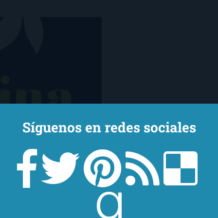
Síguenos en redes sociales
ce mentira – recibí
inente salida de
parte la saga Horizonte