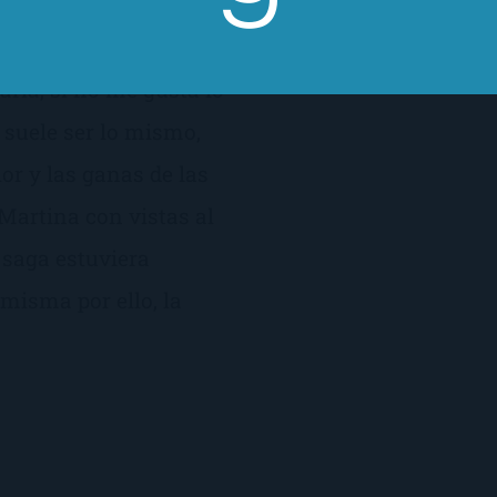
abéis que odio empezar
nada. Más que nada
rla, si no me gusta lo
no suele ser lo mismo,
lor y las ganas de las
Martina con vistas al
 saga estuviera
misma por ello, la