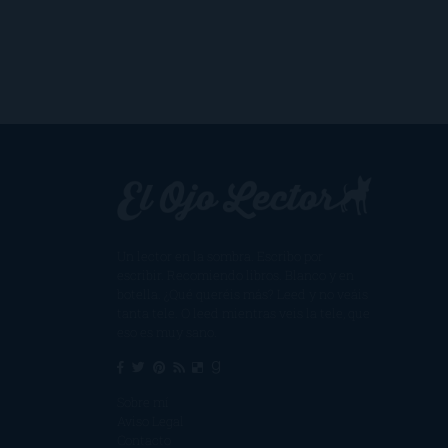
Un lector en la sombra. Escribo por
escribir. Recomiendo libros. Blanco y en
botella. ¿Qué queréis más? Leed y no veáis
tanta tele. O leed mientras veis la tele, que
eso es muy sano.
Sobre mí
Aviso Legal
Contacto