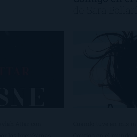
de
Sara Ballar
eylah Attar con
Cuando tuve en mis man
por las buenísimas
Contigo en el mundo, y,