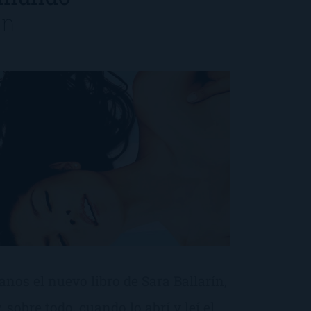
ín
os el nuevo libro de Sara Ballarín,
 sobre todo, cuando lo abrí y leí el