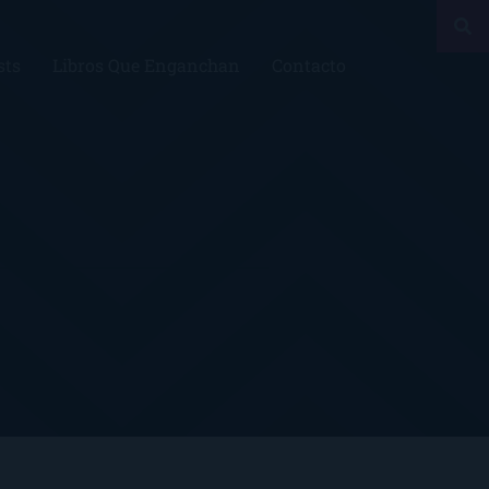
sts
Libros Que Enganchan
Contacto