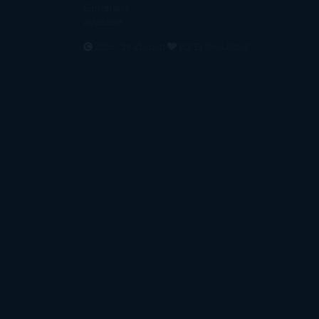
Editoriales
Ayúdame
2016. Creado con
por
El Ojo Lector
.