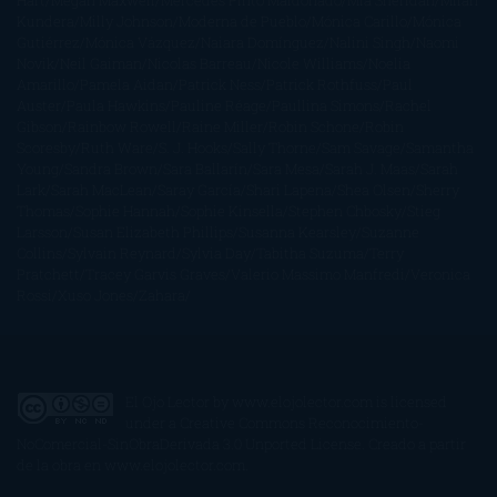
Hart
Megan Maxwell
Mercedes Pinto Maldonado
Mia Sheridan
Milan
Kundera
Milly Johnson
Moderna de Pueblo
Mónica Carillo
Mónica
Gutiérrez
Mónica Vázquez
Naiara Domínguez
Nalini Singh
Naomi
Novik
Neil Gaiman
Nicolas Barreau
Nicole Williams
Noelia
Amarillo
Pamela Aidan
Patrick Ness
Patrick Rothfuss
Paul
Auster
Paula Hawkins
Pauline Réage
Paullina Simons
Rachel
Gibson
Rainbow Rowell
Raine Miller
Robin Schone
Robin
Scoresby
Ruth Ware
S. J. Hooks
Sally Thorne
Sam Savage
Samantha
Young
Sandra Brown
Sara Ballarín
Sara Mesa
Sarah J. Maas
Sarah
Lark
Sarah MacLean
Saray García
Shari Lapena
Shea Olsen
Sherry
Thomas
Sophie Hannah
Sophie Kinsella
Stephen Chbosky
Stieg
Larsson
Susan Elizabeth Phillips
Susanna Kearsley
Suzanne
Collins
Sylvain Reynard
Sylvia Day
Tabitha Suzuma
Terry
Pratchett
Tracey Garvis Graves
Valerio Massimo Manfredi
Veronica
Rossi
Xuso Jones
Zahara
El Ojo Lector
by
www.elojolector.com
is licensed
under a
Creative Commons Reconocimiento-
NoComercial-SinObraDerivada 3.0 Unported License
. Creado a partir
de la obra en
www.elojolector.com
.