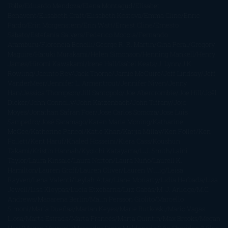
Tolle
Eduardo Mendoza
Elena Montagud
Elísabet
Benavent
Elisabeth Craft
Elisabeth Kostova
Emma Cline
Enric
Pardo
Erin Morgenstern
Erin Watt
Ernest Cline
Ernesto
Sábato
Estefanía Salyers
Federico Moccia
Fernando
Aramburu
Florencia Bonelli
George R. R. Martin
Gina Peral
Gregory
Maguire
Haruki Murakami
Helen Simonson
Henning Mankell
Henry
James
Hiromi Kawakami
Irene Hall
Isabel Keats
J. Lynn
J.K.
Rowling
Jacinto Rey
Jack Thorne
Jamie McGuire
Jeff Lindsay
Jeff
VanderMeer
Jennifer L. Armentrout
Jennifer Niven
Jenny
Han
Jessica Thompson
Jill Santopolo
Joe Abercrombie
Joe Hill
Joël
Dicker
John Connolly
John Katzenbach
John Tiffany
Jojo
Moyes
Jonathan Safran Foer
Jose Carlos Somoza
Jose Luis
Sampedro
José Saramago
Karen Marie Moning
Katharine
McGee
Katherine Pancol
Katie Khan
Katjia Millay
Ken Follet
Ken
Follett
Kent Haruf
Khaled Hosseini
Kiera Cass
Koushun
Takami
Kristin Hannah
Kyoichi Katayama
L.J. Smith
Laini
Taylor
Laura Kinsale
Laura Norton
Laura Nuño
Laurell K.
Hamilton
Lauren Groff
Lauren Oliver
Lauren Willig
Leisa
Rayven
Lena Valenti
Leylah Attar
Liane Moriarty
Lidia Herbada
Lisa
Jewell
Lisa Kleypas
Lucía Etxebarria
Luz Gabás
M. J. Arlidge
M.C.
Andrews
Macarena Berlín
Malin Persson Giolito
Marcello
Simoni
María Dueñas
Marian Keyes
Marie Rutkoski
Mario Vagas
Llosa
Marta Estrada
Marta Francés
Marta Quintín
Max Brooks
Megan