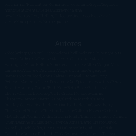
paranormal
Romántica
Romántica Victoriana
Sagas
Segunda
mano
Sentimental
Series
Sobrevivir a una
novela
Terror
Test
Thriller
Trilogías
Uncategorized
Ya a la
venta
Young Adults
¡No me gusta!
Autores
@ZoeSwinger
Abigail Gibbs
Adam Nevill
Adriana Rubens
Alaitz
Leceaga
Alberto Méndez
Alejandro Castroguer
Alexis
Harrington
Alice Kellen
Almudena Grandes
Altea Morgan
Ana
Cantarero
Andrew Davidson
Ángela Quintas
Angélique
Barbérat
Anna Todd
Anna Zaires
Annabel Pitcher
Anny
Peterson
Antonio Dikele Distefano
Art Spiegelman
Arturo Pérez-
Reverte
Audrey Carlan
Beth Kery
Beth Revis
Brittainy C.
Cherry
Camilla Läckberg
Carla Gràcia Mercadé
Carme
Chaparro
Carmen Martín Gaite
Caroline March
Celeste
Bradley
Celeste Ng
Charlaine Harris
Charles Dubow
Cherry
Chic
Cheryl Strayed
Christina Lauren
Colleen Hoover
Colleen
McCullough
Connie Willis
Cristina Prada
Daniel Glattauer
Daniela
Krien
Daphne du Maurier
Darynda Jones
David Crespo
David
Nicholls
David Safier
Deborah Harkness
Deborah Install
Diana
Gabaldon
Dolores Redondo
E. O. Chirovici
E.L. James
Eckhart