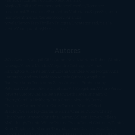
Planeta
Próximas Publicaciones
Realismo
Mágico
Realista
Recomendaciones
Reseñas
Romance
paranormal
Romántica
Romántica Victoriana
Sagas
Segunda
mano
Sentimental
Series
Sobrevivir a una
novela
Terror
Test
Thriller
Trilogías
Uncategorized
Ya a la
venta
Young Adults
¡No me gusta!
Autores
@ZoeSwinger
Abigail Gibbs
Adam Nevill
Adriana Rubens
Alaitz
Leceaga
Alberto Méndez
Alejandro Castroguer
Alexis
Harrington
Alice Kellen
Almudena Grandes
Altea Morgan
Ana
Cantarero
Andrew Davidson
Ángela Quintas
Angélique
Barbérat
Anna Todd
Anna Zaires
Annabel Pitcher
Anny
Peterson
Antonio Dikele Distefano
Art Spiegelman
Arturo Pérez-
Reverte
Audrey Carlan
Beth Kery
Beth Revis
Brittainy C.
Cherry
Camilla Läckberg
Carla Gràcia Mercadé
Carme
Chaparro
Carmen Martín Gaite
Caroline March
Celeste
Bradley
Celeste Ng
Charlaine Harris
Charles Dubow
Cherry
Chic
Cheryl Strayed
Christina Lauren
Colleen Hoover
Colleen
McCullough
Connie Willis
Cristina Prada
Daniel Glattauer
Daniela
Krien
Daphne du Maurier
Darynda Jones
David Crespo
David
Nicholls
David Safier
Deborah Harkness
Deborah Install
Diana