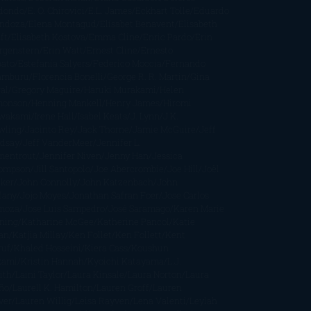
dondo
E. O. Chirovici
E.L. James
Eckhart Tolle
Eduardo
ndoza
Elena Montagud
Elísabet Benavent
Elisabeth
ft
Elisabeth Kostova
Emma Cline
Enric Pardo
Erin
rgenstern
Erin Watt
Ernest Cline
Ernesto
bato
Estefanía Salyers
Federico Moccia
Fernando
amburu
Florencia Bonelli
George R. R. Martin
Gina
al
Gregory Maguire
Haruki Murakami
Helen
monson
Henning Mankell
Henry James
Hiromi
wakami
Irene Hall
Isabel Keats
J. Lynn
J.K.
wling
Jacinto Rey
Jack Thorne
Jamie McGuire
Jeff
ndsay
Jeff VanderMeer
Jennifer L.
mentrout
Jennifer Niven
Jenny Han
Jessica
ompson
Jill Santopolo
Joe Abercrombie
Joe Hill
Joël
cker
John Connolly
John Katzenbach
John
fany
Jojo Moyes
Jonathan Safran Foer
Jose Carlos
moza
Jose Luis Sampedro
José Saramago
Karen Marie
ning
Katharine McGee
Katherine Pancol
Katie
an
Katjia Millay
Ken Follet
Ken Follett
Kent
ruf
Khaled Hosseini
Kiera Cass
Koushun
kami
Kristin Hannah
Kyoichi Katayama
L.J.
ith
Laini Taylor
Laura Kinsale
Laura Norton
Laura
ño
Laurell K. Hamilton
Lauren Groff
Lauren
ver
Lauren Willig
Leisa Rayven
Lena Valenti
Leylah