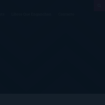
sts
Libros Que Enganchan
Contacto