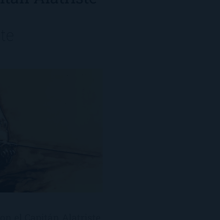
e
te
on el Capitán Alatriste