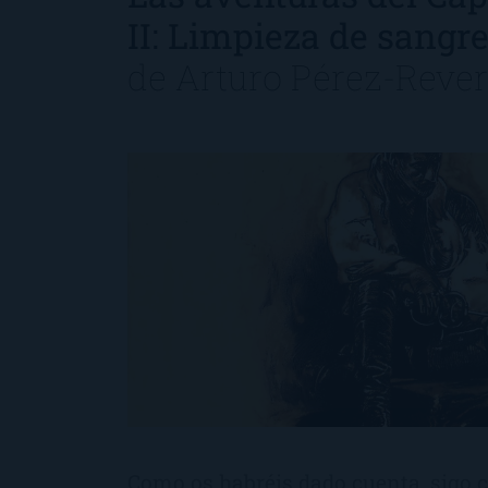
II: Limpieza de sangr
de
Arturo Pérez-Rever
Como os habréis dado cuenta, sigo c