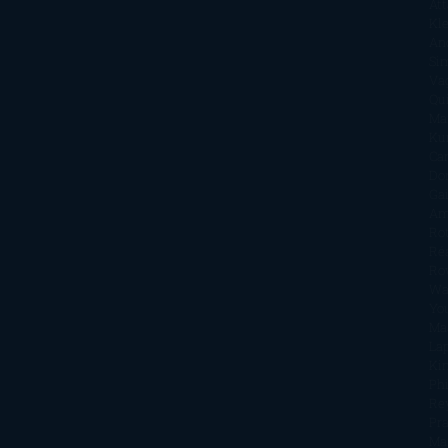
Att
Kl
An
Si
Va
Qu
Ma
Ku
Car
Do
Ga
Am
Ro
Ré
Ro
Wa
Yo
Ma
La
Kin
Phi
Re
Pra
Ma