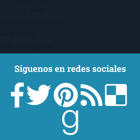
un tiempo que lo
 he tenido tiempo para
ica de hoy es
s de este blog, me
ieza de Sangre. «Si
Síguenos en redes sociales