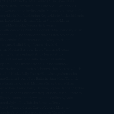
ar
Liane Moriarty
Lidia Herbada
Lisa Jewell
Lisa
eypas
Lucía Etxebarria
Luz Gabás
M. J. Arlidge
M.C.
drews
Macarena Berlín
Malin Persson Giolito
Marcello
moni
María Dueñas
Marian Keyes
Marie Rutkoski
Mario
gas Llosa
Marta Estrada
Marta Francés
Marta
intín
Max Brooks
Megan Hart
Megan
xwell
Mercedes Pinto Maldonado
Mia Sheridan
Milan
ndera
Milly Johnson
Moderna de Pueblo
Mónica
illo
Mónica Gutiérrez
Mónica Vázquez
Naiara
mínguez
Nalini Singh
Naomi Novik
Neil
iman
Nicolas Barreau
Nicole Williams
Noelia
arillo
Pamela Aidan
Patrick Ness
Patrick
thfuss
Paul Auster
Paula Hawkins
Pauline
age
Paullina Simons
Rachel Gibson
Rainbow
well
Raine Miller
Robin Schone
Robin Scoresby
Ruth
re
S. J. Hooks
Sally Thorne
Sam Savage
Samantha
ung
Sandra Brown
Sara Ballarín
Sara Mesa
Sarah J.
as
Sarah Lark
Sarah MacLean
Saray García
Shari
pena
Shea Olsen
Sherry Thomas
Sophie Hannah
Sophie
sella
Stephen Chbosky
Stieg Larsson
Susan Elizabeth
llips
Susanna Kearsley
Suzanne Collins
Sylvain
ynard
Sylvia Day
Tabitha Suzuma
Terry
tchett
Tracey Garvis Graves
Valerio Massimo
nfredi
Veronica Rossi
Xuso Jones
Zahara