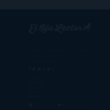
Un lector en la sombra. Escribo por
escribir. Recomiendo libros. Blanco y en
botella. ¿Qué queréis más? Leed y no veáis
tanta tele. O leed mientras veis la tele, que
eso es muy sano.
Sobre mí
Aviso Legal
Contacto
Editoriales
Ayúdame
2016. Creado con
por
El Ojo Lector
.