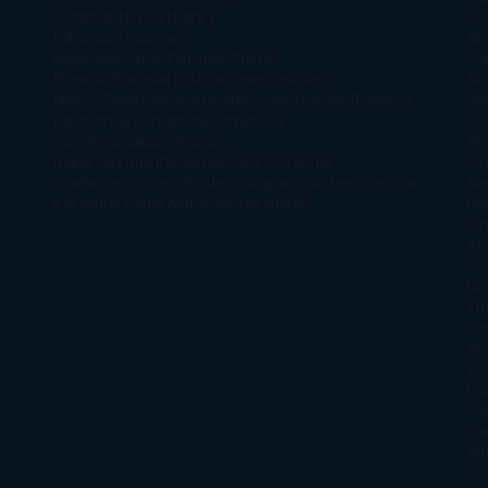
suspense
Novela Negra y
Re
Policiaca
Ocasiones
Me
especiales
Otros
Películas
Premio
Cra
Planeta
Próximas Publicaciones
Realismo
Mo
Mágico
Realista
Recomendaciones
Reseñas
Romance
Sá
paranormal
Romántica
Romántica
Ar
Victoriana
Sagas
Segunda
Per
mano
Sentimental
Series
Sobrevivir a una
Si
novela
Terror
Test
Thriller
Trilogías
Uncategorized
Ya
Ka
a la venta
Young Adults
¡No me gusta!
Ro
Li
Ar
Th
Di
Tif
So
Mo
Kh
Ha
Ta
Sm
Nu
Oli