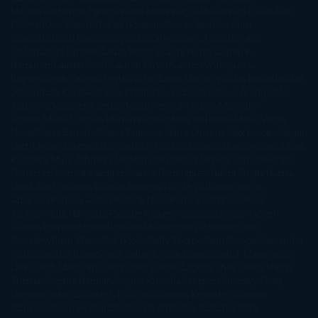
McGee
Katherine Pancol
Katie Khan
Katjia Millay
Ken Follet
Ken
Follett
Kent Haruf
Khaled Hosseini
Kiera Cass
Koushun
Takami
Kristin Hannah
Kyoichi Katayama
L.J. Smith
Laini
Taylor
Laura Kinsale
Laura Norton
Laura Nuño
Laurell K.
Hamilton
Lauren Groff
Lauren Oliver
Lauren Willig
Leisa
Rayven
Lena Valenti
Leylah Attar
Liane Moriarty
Lidia Herbada
Lisa
Jewell
Lisa Kleypas
Lucía Etxebarria
Luz Gabás
M. J. Arlidge
M.C.
Andrews
Macarena Berlín
Malin Persson Giolito
Marcello
Simoni
María Dueñas
Marian Keyes
Marie Rutkoski
Mario Vagas
Llosa
Marta Estrada
Marta Francés
Marta Quintín
Max Brooks
Megan
Hart
Megan Maxwell
Mercedes Pinto Maldonado
Mia Sheridan
Milan
Kundera
Milly Johnson
Moderna de Pueblo
Mónica Carillo
Mónica
Gutiérrez
Mónica Vázquez
Naiara Domínguez
Nalini Singh
Naomi
Novik
Neil Gaiman
Nicolas Barreau
Nicole Williams
Noelia
Amarillo
Pamela Aidan
Patrick Ness
Patrick Rothfuss
Paul
Auster
Paula Hawkins
Pauline Réage
Paullina Simons
Rachel
Gibson
Rainbow Rowell
Raine Miller
Robin Schone
Robin
Scoresby
Ruth Ware
S. J. Hooks
Sally Thorne
Sam Savage
Samantha
Young
Sandra Brown
Sara Ballarín
Sara Mesa
Sarah J. Maas
Sarah
Lark
Sarah MacLean
Saray García
Shari Lapena
Shea Olsen
Sherry
Thomas
Sophie Hannah
Sophie Kinsella
Stephen Chbosky
Stieg
Larsson
Susan Elizabeth Phillips
Susanna Kearsley
Suzanne
Collins
Sylvain Reynard
Sylvia Day
Tabitha Suzuma
Terry