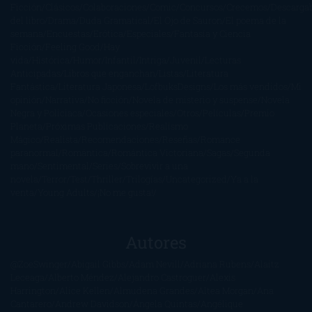
Ficción
Clásicos
Colaboraciones
Comic
Concursos
Crecemos
Descarga
del libro
Drama
Duda Gramatical
El Ojo de Sauron
El poema de la
semana
Encuestas
Erótica
Especiales
Fantasía y Ciencia
Ficción
Feeling Good
Hay
vida
Histórica
Humor
Infantil
Intriga
Juvenil
Lecturas
Anticipadas
Libros que enganchan
Listas
Literatura
Fantástica
Literatura Japonesa
LofbuksDesigns
Los más vendidos
Mi
opinión
Narrativa
No ficción
Novela de misterio y suspense
Novela
Negra y Policiaca
Ocasiones especiales
Otros
Películas
Premio
Planeta
Próximas Publicaciones
Realismo
Mágico
Realista
Recomendaciones
Reseñas
Romance
paranormal
Romántica
Romántica Victoriana
Sagas
Segunda
mano
Sentimental
Series
Sobrevivir a una
novela
Terror
Test
Thriller
Trilogías
Uncategorized
Ya a la
venta
Young Adults
¡No me gusta!
Autores
@ZoeSwinger
Abigail Gibbs
Adam Nevill
Adriana Rubens
Alaitz
Leceaga
Alberto Méndez
Alejandro Castroguer
Alexis
Harrington
Alice Kellen
Almudena Grandes
Altea Morgan
Ana
Cantarero
Andrew Davidson
Ángela Quintas
Angélique