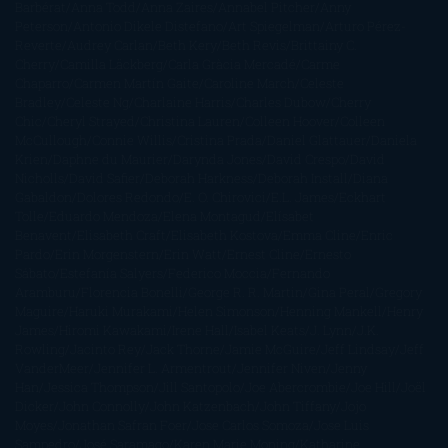
Barbérat
Anna Todd
Anna Zaires
Annabel Pitcher
Anny
Peterson
Antonio Dikele Distefano
Art Spiegelman
Arturo Pérez-
Reverte
Audrey Carlan
Beth Kery
Beth Revis
Brittainy C.
Cherry
Camilla Läckberg
Carla Gràcia Mercadé
Carme
Chaparro
Carmen Martín Gaite
Caroline March
Celeste
Bradley
Celeste Ng
Charlaine Harris
Charles Dubow
Cherry
Chic
Cheryl Strayed
Christina Lauren
Colleen Hoover
Colleen
McCullough
Connie Willis
Cristina Prada
Daniel Glattauer
Daniela
Krien
Daphne du Maurier
Darynda Jones
David Crespo
David
Nicholls
David Safier
Deborah Harkness
Deborah Install
Diana
Gabaldon
Dolores Redondo
E. O. Chirovici
E.L. James
Eckhart
Tolle
Eduardo Mendoza
Elena Montagud
Elísabet
Benavent
Elisabeth Craft
Elisabeth Kostova
Emma Cline
Enric
Pardo
Erin Morgenstern
Erin Watt
Ernest Cline
Ernesto
Sábato
Estefanía Salyers
Federico Moccia
Fernando
Aramburu
Florencia Bonelli
George R. R. Martin
Gina Peral
Gregory
Maguire
Haruki Murakami
Helen Simonson
Henning Mankell
Henry
James
Hiromi Kawakami
Irene Hall
Isabel Keats
J. Lynn
J.K.
Rowling
Jacinto Rey
Jack Thorne
Jamie McGuire
Jeff Lindsay
Jeff
VanderMeer
Jennifer L. Armentrout
Jennifer Niven
Jenny
Han
Jessica Thompson
Jill Santopolo
Joe Abercrombie
Joe Hill
Joël
Dicker
John Connolly
John Katzenbach
John Tiffany
Jojo
Moyes
Jonathan Safran Foer
Jose Carlos Somoza
Jose Luis
Sampedro
José Saramago
Karen Marie Moning
Katharine