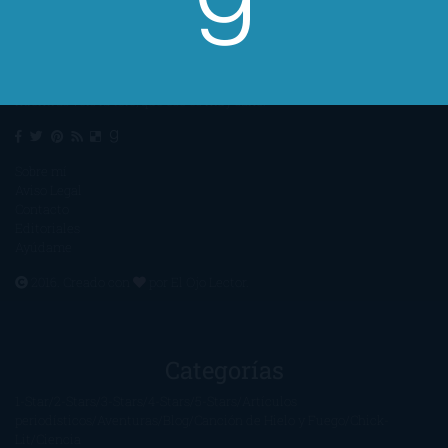
Un lector en la sombra. Escribo por escribir. Recomiendo libros. Blanco
y en botella. ¿Qué queréis más? Leed y no veáis tanta tele. O leed
mientras veis la tele, que eso es muy sano.
Sobre mí
Aviso Legal
Contacto
Editoriales
Ayúdame
2016. Creado con
por
El Ojo Lector
.
Categorías
1-Star
2-Stars
3-Stars
4-Stars
5-Stars
Artículos
periodísticos
Aventuras
Blog
Canción de Hielo y Fuego
Chick-
Lit
Ciencia