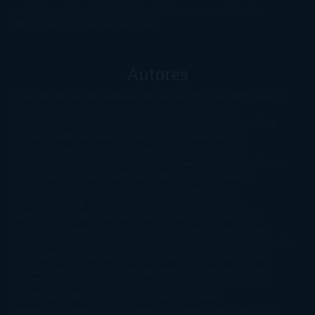
novela
Terror
Test
Thriller
Trilogías
Uncategorized
Ya a la
venta
Young Adults
¡No me gusta!
Autores
@ZoeSwinger
Abigail Gibbs
Adam Nevill
Adriana Rubens
Alaitz
Leceaga
Alberto Méndez
Alejandro Castroguer
Alexis
Harrington
Alice Kellen
Almudena Grandes
Altea Morgan
Ana
Cantarero
Andrew Davidson
Ángela Quintas
Angélique
Barbérat
Anna Todd
Anna Zaires
Annabel Pitcher
Anny
Peterson
Antonio Dikele Distefano
Art Spiegelman
Arturo Pérez-
Reverte
Audrey Carlan
Beth Kery
Beth Revis
Brittainy C.
Cherry
Camilla Läckberg
Carla Gràcia Mercadé
Carme
Chaparro
Carmen Martín Gaite
Caroline March
Celeste
Bradley
Celeste Ng
Charlaine Harris
Charles Dubow
Cherry
Chic
Cheryl Strayed
Christina Lauren
Colleen Hoover
Colleen
McCullough
Connie Willis
Cristina Prada
Daniel Glattauer
Daniela
Krien
Daphne du Maurier
Darynda Jones
David Crespo
David
Nicholls
David Safier
Deborah Harkness
Deborah Install
Diana
Gabaldon
Dolores Redondo
E. O. Chirovici
E.L. James
Eckhart
Tolle
Eduardo Mendoza
Elena Montagud
Elísabet
Benavent
Elisabeth Craft
Elisabeth Kostova
Emma Cline
Enric