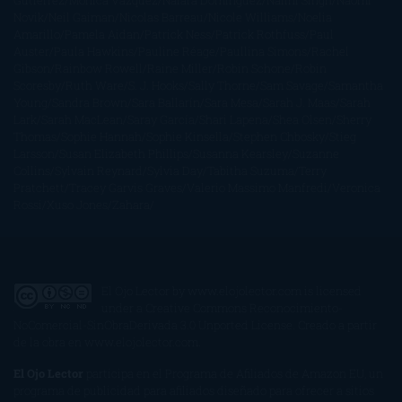
Gutiérrez
Mónica Vázquez
Naiara Domínguez
Nalini Singh
Naomi
Novik
Neil Gaiman
Nicolas Barreau
Nicole Williams
Noelia
Amarillo
Pamela Aidan
Patrick Ness
Patrick Rothfuss
Paul
Auster
Paula Hawkins
Pauline Réage
Paullina Simons
Rachel
Gibson
Rainbow Rowell
Raine Miller
Robin Schone
Robin
Scoresby
Ruth Ware
S. J. Hooks
Sally Thorne
Sam Savage
Samantha
Young
Sandra Brown
Sara Ballarín
Sara Mesa
Sarah J. Maas
Sarah
Lark
Sarah MacLean
Saray García
Shari Lapena
Shea Olsen
Sherry
Thomas
Sophie Hannah
Sophie Kinsella
Stephen Chbosky
Stieg
Larsson
Susan Elizabeth Phillips
Susanna Kearsley
Suzanne
Collins
Sylvain Reynard
Sylvia Day
Tabitha Suzuma
Terry
Pratchett
Tracey Garvis Graves
Valerio Massimo Manfredi
Veronica
Rossi
Xuso Jones
Zahara
El Ojo Lector
by
www.elojolector.com
is licensed
under a
Creative Commons Reconocimiento-
NoComercial-SinObraDerivada 3.0 Unported License
. Creado a partir
de la obra en
www.elojolector.com
.
El Ojo Lector
participa en el Programa de Afiliados de Amazon EU, un
programa de publicidad para afiliados diseñado para ofrecer a sitios