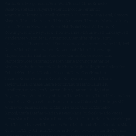
Pardo
Erin Morgenstern
Erin Watt
Ernest Cline
Ernesto
Sábato
Estefanía Salyers
Federico Moccia
Fernando
Aramburu
Florencia Bonelli
George R. R. Martin
Gina Peral
Gregory
Maguire
Haruki Murakami
Helen Simonson
Henning Mankell
Henry
James
Hiromi Kawakami
Irene Hall
Isabel Keats
J. Lynn
J.K.
Rowling
Jacinto Rey
Jack Thorne
Jamie McGuire
Jeff Lindsay
Jeff
VanderMeer
Jennifer L. Armentrout
Jennifer Niven
Jenny
Han
Jessica Thompson
Jill Santopolo
Joe Abercrombie
Joe Hill
Joël
Dicker
John Connolly
John Katzenbach
John Tiffany
Jojo
Moyes
Jonathan Safran Foer
Jose Carlos Somoza
Jose Luis
Sampedro
José Saramago
Karen Marie Moning
Katharine
McGee
Katherine Pancol
Katie Khan
Katjia Millay
Ken Follet
Ken
Follett
Kent Haruf
Khaled Hosseini
Kiera Cass
Koushun
Takami
Kristin Hannah
Kyoichi Katayama
L.J. Smith
Laini
Taylor
Laura Kinsale
Laura Norton
Laura Nuño
Laurell K.
Hamilton
Lauren Groff
Lauren Oliver
Lauren Willig
Leisa
Rayven
Lena Valenti
Leylah Attar
Liane Moriarty
Lidia Herbada
Lisa
Jewell
Lisa Kleypas
Lucía Etxebarria
Luz Gabás
M. J. Arlidge
M.C.
Andrews
Macarena Berlín
Malin Persson Giolito
Marcello
Simoni
María Dueñas
Marian Keyes
Marie Rutkoski
Mario Vagas
Llosa
Marta Estrada
Marta Francés
Marta Quintín
Max Brooks
Megan
Hart
Megan Maxwell
Mercedes Pinto Maldonado
Mia Sheridan
Milan
Kundera
Milly Johnson
Moderna de Pueblo
Mónica Carillo
Mónica