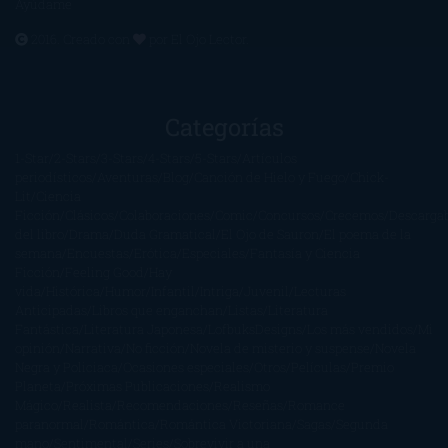
Ayúdame
2016. Creado con
por
El Ojo Lector
.
Categorías
1-Star
2-Stars
3-Stars
4-Stars
5-Stars
Artículos
periodísticos
Aventuras
Blog
Canción de Hielo y Fuego
Chick-
Lit
Ciencia
Ficción
Clásicos
Colaboraciones
Comic
Concursos
Crecemos
Descarga
del libro
Drama
Duda Gramatical
El Ojo de Sauron
El poema de la
semana
Encuestas
Erótica
Especiales
Fantasía y Ciencia
Ficción
Feeling Good
Hay
vida
Histórica
Humor
Infantil
Intriga
Juvenil
Lecturas
Anticipadas
Libros que enganchan
Listas
Literatura
Fantástica
Literatura Japonesa
LofbuksDesigns
Los más vendidos
Mi
opinión
Narrativa
No ficción
Novela de misterio y suspense
Novela
Negra y Policiaca
Ocasiones especiales
Otros
Películas
Premio
Planeta
Próximas Publicaciones
Realismo
Mágico
Realista
Recomendaciones
Reseñas
Romance
paranormal
Romántica
Romántica Victoriana
Sagas
Segunda
mano
Sentimental
Series
Sobrevivir a una