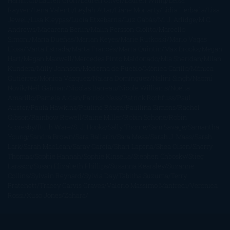
Hamilton
Lauren Groff
Lauren Oliver
Lauren Willig
Leisa
Rayven
Lena Valenti
Leylah Attar
Liane Moriarty
Lidia Herbada
Lisa
Jewell
Lisa Kleypas
Lucía Etxebarria
Luz Gabás
M. J. Arlidge
M.C.
Andrews
Macarena Berlín
Malin Persson Giolito
Marcello
Simoni
María Dueñas
Marian Keyes
Marie Rutkoski
Mario Vagas
Llosa
Marta Estrada
Marta Francés
Marta Quintín
Max Brooks
Megan
Hart
Megan Maxwell
Mercedes Pinto Maldonado
Mia Sheridan
Milan
Kundera
Milly Johnson
Moderna de Pueblo
Mónica Carillo
Mónica
Gutiérrez
Mónica Vázquez
Naiara Domínguez
Nalini Singh
Naomi
Novik
Neil Gaiman
Nicolas Barreau
Nicole Williams
Noelia
Amarillo
Pamela Aidan
Patrick Ness
Patrick Rothfuss
Paul
Auster
Paula Hawkins
Pauline Réage
Paullina Simons
Rachel
Gibson
Rainbow Rowell
Raine Miller
Robin Schone
Robin
Scoresby
Ruth Ware
S. J. Hooks
Sally Thorne
Sam Savage
Samantha
Young
Sandra Brown
Sara Ballarín
Sara Mesa
Sarah J. Maas
Sarah
Lark
Sarah MacLean
Saray García
Shari Lapena
Shea Olsen
Sherry
Thomas
Sophie Hannah
Sophie Kinsella
Stephen Chbosky
Stieg
Larsson
Susan Elizabeth Phillips
Susanna Kearsley
Suzanne
Collins
Sylvain Reynard
Sylvia Day
Tabitha Suzuma
Terry
Pratchett
Tracey Garvis Graves
Valerio Massimo Manfredi
Veronica
Rossi
Xuso Jones
Zahara