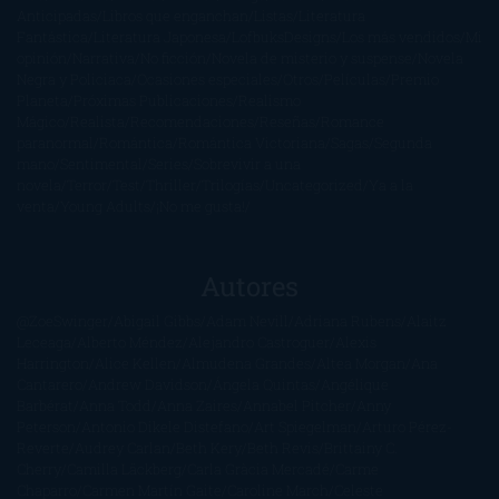
Anticipadas
Libros que enganchan
Listas
Literatura
Fantástica
Literatura Japonesa
LofbuksDesigns
Los más vendidos
Mi
opinión
Narrativa
No ficción
Novela de misterio y suspense
Novela
Negra y Policiaca
Ocasiones especiales
Otros
Películas
Premio
Planeta
Próximas Publicaciones
Realismo
Mágico
Realista
Recomendaciones
Reseñas
Romance
paranormal
Romántica
Romántica Victoriana
Sagas
Segunda
mano
Sentimental
Series
Sobrevivir a una
novela
Terror
Test
Thriller
Trilogías
Uncategorized
Ya a la
venta
Young Adults
¡No me gusta!
Autores
@ZoeSwinger
Abigail Gibbs
Adam Nevill
Adriana Rubens
Alaitz
Leceaga
Alberto Méndez
Alejandro Castroguer
Alexis
Harrington
Alice Kellen
Almudena Grandes
Altea Morgan
Ana
Cantarero
Andrew Davidson
Ángela Quintas
Angélique
Barbérat
Anna Todd
Anna Zaires
Annabel Pitcher
Anny
Peterson
Antonio Dikele Distefano
Art Spiegelman
Arturo Pérez-
Reverte
Audrey Carlan
Beth Kery
Beth Revis
Brittainy C.
Cherry
Camilla Läckberg
Carla Gràcia Mercadé
Carme
Chaparro
Carmen Martín Gaite
Caroline March
Celeste