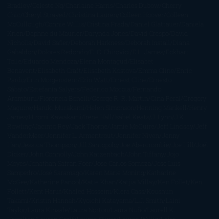
Bradley
Celeste Ng
Charlaine Harris
Charles Dubow
Cherry
Chic
Cheryl Strayed
Christina Lauren
Colleen Hoover
Colleen
McCullough
Connie Willis
Cristina Prada
Daniel Glattauer
Daniela
Krien
Daphne du Maurier
Darynda Jones
David Crespo
David
Nicholls
David Safier
Deborah Harkness
Deborah Install
Diana
Gabaldon
Dolores Redondo
E. O. Chirovici
E.L. James
Eckhart
Tolle
Eduardo Mendoza
Elena Montagud
Elísabet
Benavent
Elisabeth Craft
Elisabeth Kostova
Emma Cline
Enric
Pardo
Erin Morgenstern
Erin Watt
Ernest Cline
Ernesto
Sábato
Estefanía Salyers
Federico Moccia
Fernando
Aramburu
Florencia Bonelli
George R. R. Martin
Gina Peral
Gregory
Maguire
Haruki Murakami
Helen Simonson
Henning Mankell
Henry
James
Hiromi Kawakami
Irene Hall
Isabel Keats
J. Lynn
J.K.
Rowling
Jacinto Rey
Jack Thorne
Jamie McGuire
Jeff Lindsay
Jeff
VanderMeer
Jennifer L. Armentrout
Jennifer Niven
Jenny
Han
Jessica Thompson
Jill Santopolo
Joe Abercrombie
Joe Hill
Joël
Dicker
John Connolly
John Katzenbach
John Tiffany
Jojo
Moyes
Jonathan Safran Foer
Jose Carlos Somoza
Jose Luis
Sampedro
José Saramago
Karen Marie Moning
Katharine
McGee
Katherine Pancol
Katie Khan
Katjia Millay
Ken Follet
Ken
Follett
Kent Haruf
Khaled Hosseini
Kiera Cass
Koushun
Takami
Kristin Hannah
Kyoichi Katayama
L.J. Smith
Laini
Taylor
Laura Kinsale
Laura Norton
Laura Nuño
Laurell K.