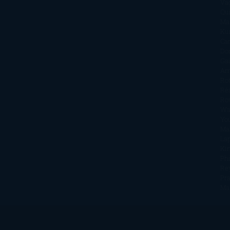
Va
Qu
Ma
Ku
Car
Do
Ga
Am
Ro
Ré
Ro
Wa
Yo
Ma
La
Kin
Phi
Re
Pra
Ma