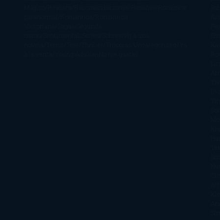
Mágico
Realista
Recomendaciones
Reseñas
Romance
Sá
paranormal
Romántica
Romántica
Ar
Victoriana
Sagas
Segunda
Per
mano
Sentimental
Series
Sobrevivir a una
Si
novela
Terror
Test
Thriller
Trilogías
Uncategorized
Ya
Ka
a la venta
Young Adults
¡No me gusta!
Ro
Li
Ar
Th
Di
Tif
So
Mo
Kh
Ha
Ta
Sm
Nu
Oli
Att
Kl
An
Si