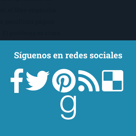
er, el libro engancha
 la penúltima página
 El problema es cómo
Síguenos en redes sociales