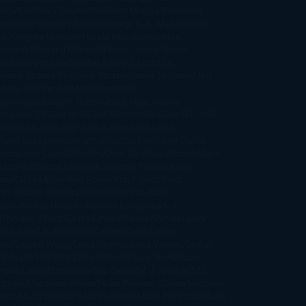
bato
Estefanía Salyers
Federico Moccia
Fernando
amburu
Florencia Bonelli
George R. R. Martin
Gina
al
Gregory Maguire
Haruki Murakami
Helen
monson
Henning Mankell
Henry James
Hiromi
wakami
Irene Hall
Isabel Keats
J. Lynn
J.K.
wling
Jacinto Rey
Jack Thorne
Jamie McGuire
Jeff
ndsay
Jeff VanderMeer
Jennifer L.
mentrout
Jennifer Niven
Jenny Han
Jessica
ompson
Jill Santopolo
Joe Abercrombie
Joe Hill
Joël
cker
John Connolly
John Katzenbach
John
fany
Jojo Moyes
Jonathan Safran Foer
Jose Carlos
moza
Jose Luis Sampedro
José Saramago
Karen Marie
ning
Katharine McGee
Katherine Pancol
Katie
an
Katjia Millay
Ken Follet
Ken Follett
Kent
ruf
Khaled Hosseini
Kiera Cass
Koushun
kami
Kristin Hannah
Kyoichi Katayama
L.J.
ith
Laini Taylor
Laura Kinsale
Laura Norton
Laura
ño
Laurell K. Hamilton
Lauren Groff
Lauren
ver
Lauren Willig
Leisa Rayven
Lena Valenti
Leylah
ar
Liane Moriarty
Lidia Herbada
Lisa Jewell
Lisa
eypas
Lucía Etxebarria
Luz Gabás
M. J. Arlidge
M.C.
drews
Macarena Berlín
Malin Persson Giolito
Marcello
moni
María Dueñas
Marian Keyes
Marie Rutkoski
Mario