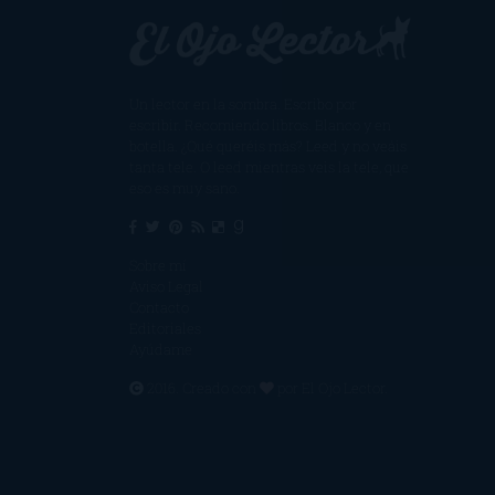
Un lector en la sombra. Escribo por
escribir. Recomiendo libros. Blanco y en
botella. ¿Qué queréis más? Leed y no veáis
tanta tele. O leed mientras veis la tele, que
eso es muy sano.
Sobre mí
Aviso Legal
Contacto
Editoriales
Ayúdame
2016. Creado con
por
El Ojo Lector
.