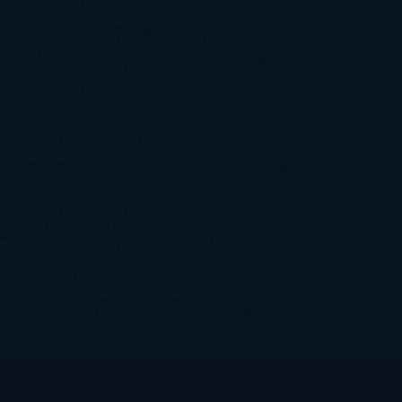
gas Llosa
Marta Estrada
Marta Francés
Marta
intín
Max Brooks
Megan Hart
Megan
xwell
Mercedes Pinto Maldonado
Mia Sheridan
Milan
ndera
Milly Johnson
Moderna de Pueblo
Mónica
illo
Mónica Gutiérrez
Mónica Vázquez
Naiara
mínguez
Nalini Singh
Naomi Novik
Neil
iman
Nicolas Barreau
Nicole Williams
Noelia
arillo
Pamela Aidan
Patrick Ness
Patrick
thfuss
Paul Auster
Paula Hawkins
Pauline
age
Paullina Simons
Rachel Gibson
Rainbow
well
Raine Miller
Robin Schone
Robin Scoresby
Ruth
re
S. J. Hooks
Sally Thorne
Sam Savage
Samantha
ung
Sandra Brown
Sara Ballarín
Sara Mesa
Sarah J.
as
Sarah Lark
Sarah MacLean
Saray García
Shari
pena
Shea Olsen
Sherry Thomas
Sophie Hannah
Sophie
sella
Stephen Chbosky
Stieg Larsson
Susan Elizabeth
llips
Susanna Kearsley
Suzanne Collins
Sylvain
ynard
Sylvia Day
Tabitha Suzuma
Terry
tchett
Tracey Garvis Graves
Valerio Massimo
nfredi
Veronica Rossi
Xuso Jones
Zahara