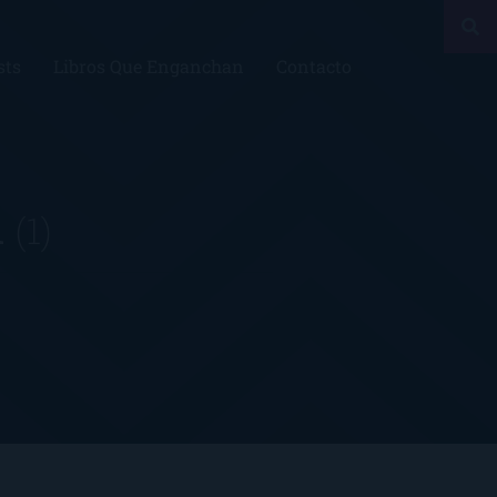
sts
Libros Que Enganchan
Contacto
n
(1)