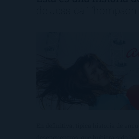
de
Jessica Thompson
En definitiva, típica historia de enc
desencuentros, que hubiera sido bas