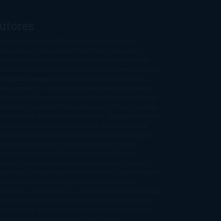
utores
oeSwinger
Abigail Gibbs
Adam Nevill
Adriana
bens
Alaitz Leceaga
Alberto Méndez
Alejandro
stroguer
Alexis Harrington
Alice Kellen
Almudena
andes
Altea Morgan
Ana Cantarero
Andrew Davidson
cargables
gela Quintas
Despúes
Angélique Barbérat
Anna Todd
Anna
res
Annabel Pitcher
Anny Peterson
Antonio Dikele
stefano
Art Spiegelman
Arturo Pérez-Reverte
Audrey
rlan
Beth Kery
Beth Revis
Brittainy C. Cherry
Camilla
ckberg
Carla Gràcia Mercadé
Carme Chaparro
Carmen
tín Gaite
Caroline March
Celeste Bradley
Celeste
Charlaine Harris
Charles Dubow
Cherry Chic
Cheryl
rayed
Christina Lauren
Colleen Hoover
Colleen
Cullough
Connie Willis
Cristina Prada
Daniel
ttauer
Daniela Krien
Daphne du Maurier
Darynda
nes
David Crespo
David Nicholls
David Safier
Deborah
rkness
Deborah Install
Diana Gabaldon
Dolores
dondo
E. O. Chirovici
E.L. James
Eckhart Tolle
Eduardo
ndoza
Elena Montagud
Elísabet Benavent
Elisabeth
ft
Elisabeth Kostova
Emma Cline
Enric Pardo
Erin
rgenstern
Erin Watt
Ernest Cline
Ernesto