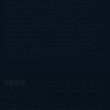
Gutiérrez
Mónica Vázquez
Naiara Domínguez
Nalini Singh
Naomi
Novik
Neil Gaiman
Nicolas Barreau
Nicole Williams
Noelia
Amarillo
Pamela Aidan
Patrick Ness
Patrick Rothfuss
Paul
Auster
Paula Hawkins
Pauline Réage
Paullina Simons
Rachel
Gibson
Rainbow Rowell
Raine Miller
Robin Schone
Robin
Scoresby
Ruth Ware
S. J. Hooks
Sally Thorne
Sam Savage
Samantha
Young
Sandra Brown
Sara Ballarín
Sara Mesa
Sarah J. Maas
Sarah
Lark
Sarah MacLean
Saray García
Shari Lapena
Shea Olsen
Sherry
Thomas
Sophie Hannah
Sophie Kinsella
Stephen Chbosky
Stieg
Larsson
Susan Elizabeth Phillips
Susanna Kearsley
Suzanne
Collins
Sylvain Reynard
Sylvia Day
Tabitha Suzuma
Terry
Pratchett
Tracey Garvis Graves
Valerio Massimo Manfredi
Veronica
Rossi
Xuso Jones
Zahara
El Ojo Lector
by
www.elojolector.com
is licensed
under a
Creative Commons Reconocimiento-
NoComercial-SinObraDerivada 3.0 Unported License
. Creado a partir
de la obra en
www.elojolector.com
.
El Ojo Lector
participa en el Programa de Afiliados de Amazon EU, un
programa de publicidad para afiliados diseñado para ofrecer a sitios