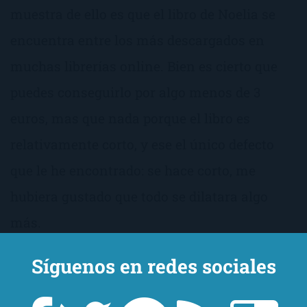
muestra de ello es que el libro de Noelia se
encuentra entre los más descargados en
muchas librerías online. Bien es cierto que
puedes conseguirlo por algo menos de 3
euros, mas que nada porque el libro es
relativamente corto, y ese el único defecto
que le he encontrado: se hace corto, me
hubiera gustado que todo se dilatara algo
más.
Síguenos en redes sociales