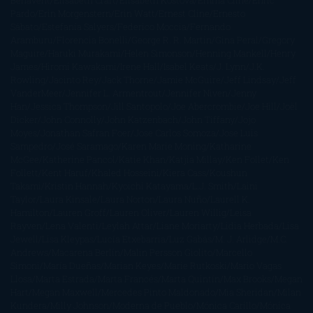
Benavent
Elisabeth Craft
Elisabeth Kostova
Emma Cline
Enric
Pardo
Erin Morgenstern
Erin Watt
Ernest Cline
Ernesto
Sábato
Estefanía Salyers
Federico Moccia
Fernando
Aramburu
Florencia Bonelli
George R. R. Martin
Gina Peral
Gregory
Maguire
Haruki Murakami
Helen Simonson
Henning Mankell
Henry
James
Hiromi Kawakami
Irene Hall
Isabel Keats
J. Lynn
J.K.
Rowling
Jacinto Rey
Jack Thorne
Jamie McGuire
Jeff Lindsay
Jeff
VanderMeer
Jennifer L. Armentrout
Jennifer Niven
Jenny
Han
Jessica Thompson
Jill Santopolo
Joe Abercrombie
Joe Hill
Joël
Dicker
John Connolly
John Katzenbach
John Tiffany
Jojo
Moyes
Jonathan Safran Foer
Jose Carlos Somoza
Jose Luis
Sampedro
José Saramago
Karen Marie Moning
Katharine
McGee
Katherine Pancol
Katie Khan
Katjia Millay
Ken Follet
Ken
Follett
Kent Haruf
Khaled Hosseini
Kiera Cass
Koushun
Takami
Kristin Hannah
Kyoichi Katayama
L.J. Smith
Laini
Taylor
Laura Kinsale
Laura Norton
Laura Nuño
Laurell K.
Hamilton
Lauren Groff
Lauren Oliver
Lauren Willig
Leisa
Rayven
Lena Valenti
Leylah Attar
Liane Moriarty
Lidia Herbada
Lisa
Jewell
Lisa Kleypas
Lucía Etxebarria
Luz Gabás
M. J. Arlidge
M.C.
Andrews
Macarena Berlín
Malin Persson Giolito
Marcello
Simoni
María Dueñas
Marian Keyes
Marie Rutkoski
Mario Vagas
Llosa
Marta Estrada
Marta Francés
Marta Quintín
Max Brooks
Megan
Hart
Megan Maxwell
Mercedes Pinto Maldonado
Mia Sheridan
Milan
Kundera
Milly Johnson
Moderna de Pueblo
Mónica Carillo
Mónica