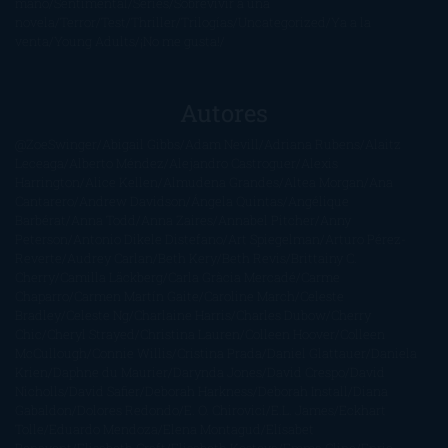
mano
Sentimental
Series
Sobrevivir a una
novela
Terror
Test
Thriller
Trilogías
Uncategorized
Ya a la
venta
Young Adults
¡No me gusta!
Autores
@ZoeSwinger
Abigail Gibbs
Adam Nevill
Adriana Rubens
Alaitz
Leceaga
Alberto Méndez
Alejandro Castroguer
Alexis
Harrington
Alice Kellen
Almudena Grandes
Altea Morgan
Ana
Cantarero
Andrew Davidson
Ángela Quintas
Angélique
Barbérat
Anna Todd
Anna Zaires
Annabel Pitcher
Anny
Peterson
Antonio Dikele Distefano
Art Spiegelman
Arturo Pérez-
Reverte
Audrey Carlan
Beth Kery
Beth Revis
Brittainy C.
Cherry
Camilla Läckberg
Carla Gràcia Mercadé
Carme
Chaparro
Carmen Martín Gaite
Caroline March
Celeste
Bradley
Celeste Ng
Charlaine Harris
Charles Dubow
Cherry
Chic
Cheryl Strayed
Christina Lauren
Colleen Hoover
Colleen
McCullough
Connie Willis
Cristina Prada
Daniel Glattauer
Daniela
Krien
Daphne du Maurier
Darynda Jones
David Crespo
David
Nicholls
David Safier
Deborah Harkness
Deborah Install
Diana
Gabaldon
Dolores Redondo
E. O. Chirovici
E.L. James
Eckhart
Tolle
Eduardo Mendoza
Elena Montagud
Elísabet