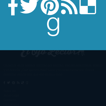
Un lector en la sombra. Escribo por escribir. Recomiendo libros. Blanco
y en botella. ¿Qué queréis más? Leed y no veáis tanta tele. O leed
mientras veis la tele, que eso es muy sano.
Sobre mí
Aviso Legal
Contacto
Editoriales