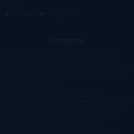
Ayúdame
2016. Creado con
por
El Ojo Lector
.
Categorías
1-Star
2-Stars
3-Stars
4-Stars
5-Stars
Artículos
periodísticos
Aventuras
Blog
Canción de Hielo y Fuego
Chick-
Lit
Ciencia
Ficción
Clásicos
Colaboraciones
Comic
Concursos
Crecemos
Descarga
del libro
Drama
Duda Gramatical
El Ojo de Sauron
El poema de la
semana
Encuestas
Erótica
Especiales
Fantasía y Ciencia
Ficción
Feeling Good
Hay
vida
Histórica
Humor
Infantil
Intriga
Juvenil
Lecturas
Anticipadas
Libros que enganchan
Listas
Literatura
Fantástica
Literatura Japonesa
LofbuksDesigns
Los más vendidos
Mi
opinión
Narrativa
No ficción
Novela de misterio y suspense
Novela
Negra y Policiaca
Ocasiones especiales
Otros
Películas
Premio
Planeta
Próximas Publicaciones
Realismo
Mágico
Realista
Recomendaciones
Reseñas
Romance
paranormal
Romántica
Romántica Victoriana
Sagas
Segunda