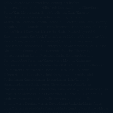
Tolle
Eduardo Mendoza
Elena Montagud
Elísabet
Benavent
Elisabeth Craft
Elisabeth Kostova
Emma Cline
Enric
Pardo
Erin Morgenstern
Erin Watt
Ernest Cline
Ernesto
Sábato
Estefanía Salyers
Federico Moccia
Fernando
Aramburu
Florencia Bonelli
George R. R. Martin
Gina Peral
Gregory
Maguire
Haruki Murakami
Helen Simonson
Henning Mankell
Henry
James
Hiromi Kawakami
Irene Hall
Isabel Keats
J. Lynn
J.K.
Rowling
Jacinto Rey
Jack Thorne
Jamie McGuire
Jeff Lindsay
Jeff
VanderMeer
Jennifer L. Armentrout
Jennifer Niven
Jenny
Han
Jessica Thompson
Jill Santopolo
Joe Abercrombie
Joe Hill
Joël
Dicker
John Connolly
John Katzenbach
John Tiffany
Jojo
Moyes
Jonathan Safran Foer
Jose Carlos Somoza
Jose Luis
Sampedro
José Saramago
Karen Marie Moning
Katharine
McGee
Katherine Pancol
Katie Khan
Katjia Millay
Ken Follet
Ken
Follett
Kent Haruf
Khaled Hosseini
Kiera Cass
Koushun
Takami
Kristin Hannah
Kyoichi Katayama
L.J. Smith
Laini
Taylor
Laura Kinsale
Laura Norton
Laura Nuño
Laurell K.
Hamilton
Lauren Groff
Lauren Oliver
Lauren Willig
Leisa
Rayven
Lena Valenti
Leylah Attar
Liane Moriarty
Lidia Herbada
Lisa
Jewell
Lisa Kleypas
Lucía Etxebarria
Luz Gabás
M. J. Arlidge
M.C.
Andrews
Macarena Berlín
Malin Persson Giolito
Marcello
Simoni
María Dueñas
Marian Keyes
Marie Rutkoski
Mario Vagas
Llosa
Marta Estrada
Marta Francés
Marta Quintín
Max Brooks
Megan