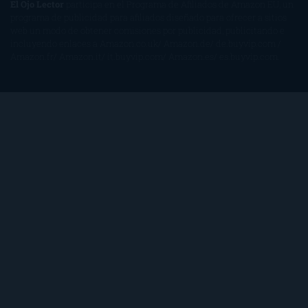
El Ojo Lector
participa en el Programa de Afiliados de Amazon EU, un
programa de publicidad para afiliados diseñado para ofrecer a sitios
web un modo de obtener comisiones por publicidad, publicitando e
incluyendo enlaces a Amazon.co.uk/ Amazon.de/ de.buyvip.com /
Amazon.fr/ Amazon.it/ it.buyvip.com/ Amazon.es/ es.buyvip.com.