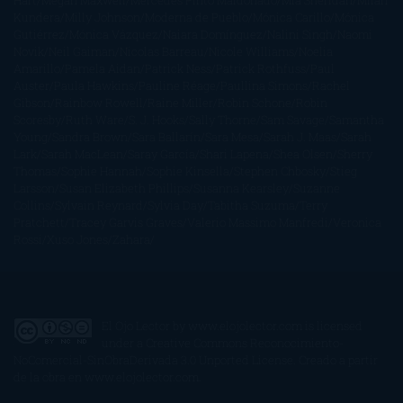
Hart
Megan Maxwell
Mercedes Pinto Maldonado
Mia Sheridan
Milan
Kundera
Milly Johnson
Moderna de Pueblo
Mónica Carillo
Mónica
Gutiérrez
Mónica Vázquez
Naiara Domínguez
Nalini Singh
Naomi
Novik
Neil Gaiman
Nicolas Barreau
Nicole Williams
Noelia
Amarillo
Pamela Aidan
Patrick Ness
Patrick Rothfuss
Paul
Auster
Paula Hawkins
Pauline Réage
Paullina Simons
Rachel
Gibson
Rainbow Rowell
Raine Miller
Robin Schone
Robin
Scoresby
Ruth Ware
S. J. Hooks
Sally Thorne
Sam Savage
Samantha
Young
Sandra Brown
Sara Ballarín
Sara Mesa
Sarah J. Maas
Sarah
Lark
Sarah MacLean
Saray García
Shari Lapena
Shea Olsen
Sherry
Thomas
Sophie Hannah
Sophie Kinsella
Stephen Chbosky
Stieg
Larsson
Susan Elizabeth Phillips
Susanna Kearsley
Suzanne
Collins
Sylvain Reynard
Sylvia Day
Tabitha Suzuma
Terry
Pratchett
Tracey Garvis Graves
Valerio Massimo Manfredi
Veronica
Rossi
Xuso Jones
Zahara
El Ojo Lector
by
www.elojolector.com
is licensed
under a
Creative Commons Reconocimiento-
NoComercial-SinObraDerivada 3.0 Unported License
. Creado a partir
de la obra en
www.elojolector.com
.