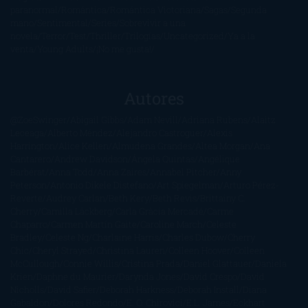
paranormal
Romántica
Romántica Victoriana
Sagas
Segunda
mano
Sentimental
Series
Sobrevivir a una
novela
Terror
Test
Thriller
Trilogías
Uncategorized
Ya a la
venta
Young Adults
¡No me gusta!
Autores
@ZoeSwinger
Abigail Gibbs
Adam Nevill
Adriana Rubens
Alaitz
Leceaga
Alberto Méndez
Alejandro Castroguer
Alexis
Harrington
Alice Kellen
Almudena Grandes
Altea Morgan
Ana
Cantarero
Andrew Davidson
Ángela Quintas
Angélique
Barbérat
Anna Todd
Anna Zaires
Annabel Pitcher
Anny
Peterson
Antonio Dikele Distefano
Art Spiegelman
Arturo Pérez-
Reverte
Audrey Carlan
Beth Kery
Beth Revis
Brittainy C.
Cherry
Camilla Läckberg
Carla Gràcia Mercadé
Carme
Chaparro
Carmen Martín Gaite
Caroline March
Celeste
Bradley
Celeste Ng
Charlaine Harris
Charles Dubow
Cherry
Chic
Cheryl Strayed
Christina Lauren
Colleen Hoover
Colleen
McCullough
Connie Willis
Cristina Prada
Daniel Glattauer
Daniela
Krien
Daphne du Maurier
Darynda Jones
David Crespo
David
Nicholls
David Safier
Deborah Harkness
Deborah Install
Diana
Gabaldon
Dolores Redondo
E. O. Chirovici
E.L. James
Eckhart